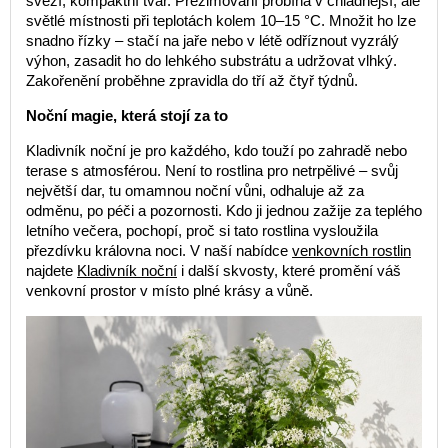
svěží, kompaktní tvar. Přezimování probíhá v chladnější, ale
světlé místnosti při teplotách kolem 10–15 °C. Množit ho lze
snadno řízky – stačí na jaře nebo v létě odříznout vyzrálý
výhon, zasadit ho do lehkého substrátu a udržovat vlhký.
Zakořenění proběhne zpravidla do tří až čtyř týdnů.
Noční magie, která stojí za to
Kladivník noční je pro každého, kdo touží po zahradě nebo
terase s atmosférou. Není to rostlina pro netrpělivé – svůj
největší dar, tu omamnou noční vůni, odhaluje až za
odměnu, po péči a pozornosti. Kdo ji jednou zažije za teplého
letního večera, pochopí, proč si tato rostlina vysloužila
přezdívku královna noci. V naší nabídce
venkovních rostlin
najdete
Kladivník noční
i další skvosty, které promění váš
venkovní prostor v místo plné krásy a vůně.