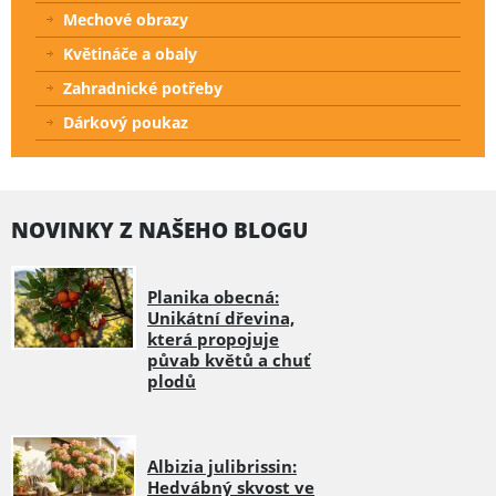
Mechové obrazy
Květináče a obaly
Zahradnické potřeby
Dárkový poukaz
NOVINKY Z NAŠEHO BLOGU
Planika obecná:
Unikátní dřevina,
která propojuje
půvab květů a chuť
plodů
Albizia julibrissin:
Hedvábný skvost ve