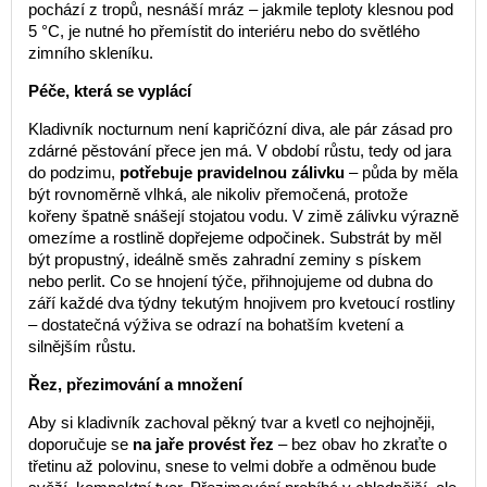
pochází z tropů, nesnáší mráz – jakmile teploty klesnou pod
5 °C, je nutné ho přemístit do interiéru nebo do světlého
zimního skleníku.
Péče, která se vyplácí
Kladivník nocturnum není kapričózní diva, ale pár zásad pro
zdárné pěstování přece jen má. V období růstu, tedy od jara
do podzimu,
potřebuje pravidelnou zálivku
– půda by měla
být rovnoměrně vlhká, ale nikoliv přemočená, protože
kořeny špatně snášejí stojatou vodu. V zimě zálivku výrazně
omezíme a rostlině dopřejeme odpočinek. Substrát by měl
být propustný, ideálně směs zahradní zeminy s pískem
nebo perlit. Co se hnojení týče, přihnojujeme od dubna do
září každé dva týdny tekutým hnojivem pro kvetoucí rostliny
– dostatečná výživa se odrazí na bohatším kvetení a
silnějším růstu.
Řez, přezimování a množení
Aby si kladivník zachoval pěkný tvar a kvetl co nejhojněji,
doporučuje se
na jaře provést řez
– bez obav ho zkraťte o
třetinu až polovinu, snese to velmi dobře a odměnou bude