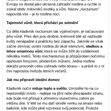
Evropy se dostal jako okrasná zahradní rostlina a rychle si
získal obdiv milovníků exotiky a vůní. Název „nocturnum"
napovídá vše – je to rostlina noci.
Tajemství vůně, která přichází po setmění
Co dělá kladivník nocturnum tak výjimečným, je načasování
jeho vůně. Přes den jsou drobné, krémově bílé až nažloutlé
květy nenápadné a prakticky bez zápachu. Jakmile se však
začne stmívat, uvolní rostlina do okolí intenzivní,
sladkou a
lehce omamnou vůni
, která se může šířit do vzdálenosti
několika metrů. Tento mechanismus je přizpůsoben nočnímu
opylování hmyzem, především můrami. Jedna rostlina
dokáže provonět celou zahradu nebo terasu – a právě to z ní
činí naprostou hvězdu letních večerů.
Jak mu připravit ideální domov
Kladivník noční
miluje teplo a světlo
. Umístěte ho na co
nejslunnější místo – nejlépe na jižní nebo jihozápadní stranu,
kde bude mít přístup k přímému slunečnímu záření po
většinu dne. V létě se mu daří skvěle venku na terase nebo
balkóně, kde může plně rozvinout svůj potenciál. Protože