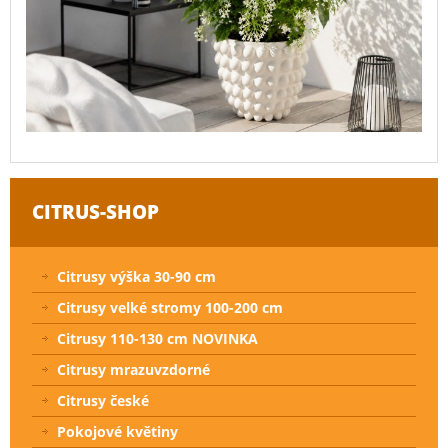
CITRUS-SHOP
Citrusy výška 30-90 cm
Citrusy velké stromy 100-200 cm
Citrusy 110-130 cm NOVINKA
Citrusy mrazuvzdorné
Citrusy české
Pokojové květiny