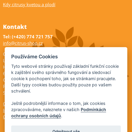
Kdy citrusy kvetou a plodí
Kontakt
Tel: (+420) 774 721 757
info@citrus-shop.cz
Citrus shop zahradnictví
Používáme Cookies
Legionářů 2
Tyto webové stránky používají základní funkční cookie
Hodonín
k zajištění svého správného fungování a sledovací
695 01
cookie k pochopení toho, jak se stránkami pracujete.
Otevřeno:
Další typy cookies budou použity pouze po vašem
Po-Pá 9-17
schválení.
So 9-11:30
Ještě podrobnější informace o tom, jak cookies
Ochrana osobních údajů
zpracováváme, naleznete v našich
Podmínkách
Informace ÚKZÚZ
ochrany osobních údajů
.
Cookies
Odmítnout vše