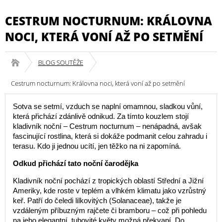
CESTRUM NOCTURNUM: KRÁLOVNA
NOCI, KTERÁ VONÍ AŽ PO SETMĚNÍ
BLOG SOUTĚŽE
Cestrum nocturnum: Královna noci, která voní až po setmění
Sotva se setmí, vzduch se naplní omamnou, sladkou vůní,
která přichází zdánlivě odnikud. Za tímto kouzlem stojí
kladivník noční – Cestrum nocturnum – nenápadná, avšak
fascinující rostlina, která si dokáže podmanit celou zahradu i
terasu. Kdo ji jednou ucítí, jen těžko na ni zapomíná.
Odkud přichází tato noční čarodějka
Kladivník noční pochází z tropických oblastí Střední a Jižní
Ameriky, kde roste v teplém a vlhkém klimatu jako vzrůstný
keř. Patří do čeledi lilkovitých (Solanaceae), takže je
vzdáleným příbuzným rajčete či bramboru – což při pohledu
na jeho elegantní, tubovité květy možná překvapí. Do