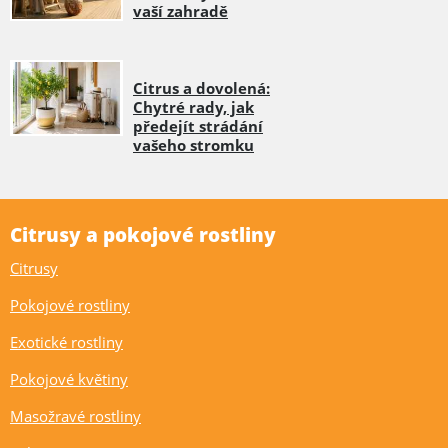
vaší zahradě
Citrus a dovolená:
Chytré rady, jak
předejít strádání
vašeho stromku
Citrusy a pokojové rostliny
Citrusy
Pokojové rostliny
Exotické rostliny
Pokojové květiny
Masožravé rostliny