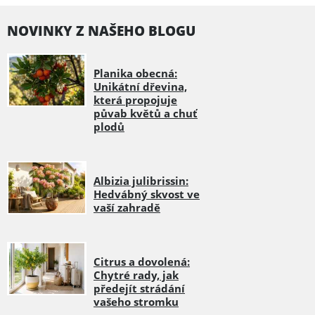
NOVINKY Z NAŠEHO BLOGU
Planika obecná:
Unikátní dřevina,
která propojuje
půvab květů a chuť
plodů
Albizia julibrissin:
Hedvábný skvost ve
vaší zahradě
Citrus a dovolená:
Chytré rady, jak
předejít strádání
vašeho stromku