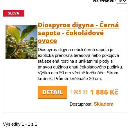
Na stránku:
SLEVA
Diospyros digyna - Černá
sapota - čokoládové
ovoce
Diospyros digyna neboli černá sapota je
exotická přenosná terasová nebo pokojová
stálezelená rostlina s unikátními plody s
tmavou dužinou chutí čokoládového pudinku.
Výška cca 90 cm včetně květináče. Strom
kmínek. Průměr květináče 20 cm.
1 886 Kč
DETAIL
1 985 Kč
Skladem
Dostupnost:
Výsledky 1 - 1 z 1