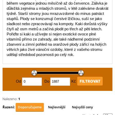
během vegetace jednou měsíčně až do července. Zálivka je
důležitá zejména u mladých stromů, v létě zaléváme dvakrát
týdně. Starší stromy jsou mrazuvzdorné do minus patnáct
stupňů. Plody se konzumují čerstvé lžičkou, suší se jako
sladkost nebo zpracovávají na kompoty. Kaki dorůstá výšky
čtyři až osm metrů a začíná plodit po třech až pěti letech.
Pořiďte si kaki a užívejte si nejen exotické ovoce plné
vitamínů přímo ze zahrady, ale také nádherné podzimní
zbarvení a zimní pohled na oranžové plody zářící na holých
větvích jako živé vánoční ozdoby, které z vašeho stromu
udělají středobod pozornosti po celý rok.
FILTROVAT
Od
Do
Kč
Nalezeno:
1
Řazení:
Doporučujeme
Nejlevnější
Nejvyšší ceny