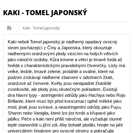
KAKI - TOMEL JAPONSKÝ
Kaki - Tomel japonský
Kaki neboli Tomel japonský je nádherný opadavý ovocný
strom pocházející z Číny a Japonska, který okouzluje
nádhernými oranžovými plody visícími na holých větvích
jako vánoční ozdoby. Kůra kmene a větví je tmavě šedá až
hnědá s charakteristickými pravidelnými čtverečky. Listy má
velké, lesklé, tmavě zelené, protáhlé a oválné, které na
podzim získávají nádherné zbarvení v odstínech žluté,
oranžové až červené. Květy jsou nenápadné žlutobílé
zvonkovité, ale plody jsou skutečným pokladem. Existují
dva hlavní typy - astringentní odrůdy jako Hachiya nebo Rojo
Brillante, které musí být před konzumací úplně měkké jako
med, jinak jsou svíravé, a neastringentní odrůdy jako Fuyu,
Sharon nebo Vaniglia, které lze jíst tvrdé a křupavé jako
jablko. Péče o kaki není příliš náročná, ale vyžaduje slunné
teplé stanoviště u jižní zdi. Aby bohatě plodilo, hnojte na jaře
univerzálním hnojivem pro ovocné stromy a pokračujte