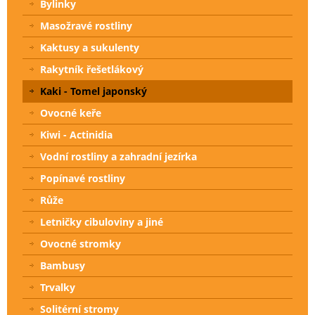
Bylinky
Masožravé rostliny
Kaktusy a sukulenty
Rakytník řešetlákový
Kaki - Tomel japonský
Ovocné keře
Kiwi - Actinidia
Vodní rostliny a zahradní jezírka
Popínavé rostliny
Růže
Letničky cibuloviny a jiné
Ovocné stromky
Bambusy
Trvalky
Solitérní stromy