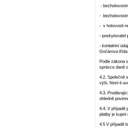
- bezhotovost
- bezhotovostně
- v hotovosti n
- poskytovatel
- kontaktní úd
Gočárova třída
Podle zákona o 
správce daně o
4.2. Společně 
výši. Není-li u
4.3. Prodávají
ohledně povinn
4.4. V případě 
platby je kupní
4.5 V případě b