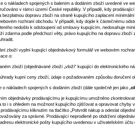
ce o nákladech spojených s balením a dodáním zboží uvedené ve we
oručováno v rámci území České republiky. V případě, kdy prodávajíc
a bezplatnou dopravu zboží na straně kupujícího zaplacení minimáln
ebovém rozhraní obchodu. V případě, kdy dojde k částečnému odsto
kterého nedošlo k odstoupení od smlouvy kupujícím, nedosahuje minim
ží zdarma podle předchozí věty, právo kupujícího na dopravu zboží 
hradit.
nání zboží vyplní kupující objednávkový formulář ve webovém rozhr
ace o:
vaném zboží (objednávané zboží „vloží“ kupující do elektronického 
 úhrady kupní ceny zboží, údaje o požadovaném způsobu doručení 
ce o nákladech spojených s dodáním zboží (dále společně jen jako „
o
áním objednávky prodávajícímu je kupujícímu umožněno zkontrolovat 
, a to i s ohledem na možnost kupujícího zjišťovat a opravovat chyby
 prodávajícímu kliknutím na tlačítko „Potvrdit nákup a odeslat obje
ovažovány za správné. Prodávající neprodleně po obdržení objednávk
 adresu elektronické pošty kupujícího uvedenou v uživatelském účtu č