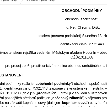
OBCHODNÍ PODMÍNKY
obchodní společnosti
Ing. Petr Chromý, DiS.,
se sídlem (místem podnikání) Slunečná 13, H
identifikační číslo: 75921448
ivnostenském rejstříku vedeném Městským úřadem Hodonín – obecn
OŽÚ/19116/08
pro prodej zboží prostřednictvím on-line obchodu umístěného na 
USTANOVENÍ
dní podmínky (dále jen „
obchodní podmínky
“) obchodní společnost
1, identifikační číslo: 75921448, zapsané v živnostenském rejstř
OŽÚ/19116/08 (dále jen „
prodávající
“) upravují v souladu s ustanove
ní pozdějších předpisů (dále jen „
občanský zákoník
“) vzájemná prá
ebo na základě kupní smlouvy (dále jen „
kupní smlouva
“) uzavírané 