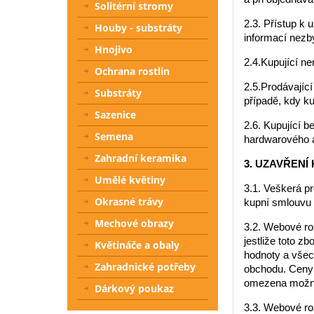
Solitérní stromy
2.3. Přístup k
Houby - substráty
informací nezby
Hnojivo
2.4.Kupující n
Ochrana rostlin
2.5.Prodávající
Substráty
případě, kdy k
Sazenice
2.6. Kupující 
Semena
hardwarového a
Zahradní keramika
3. UZAVŘENÍ
Umělé květiny
3.1. Veškerá p
Okrasné trávy
kupní smlouvu 
Mechové obrazy
3.2. Webové ro
jestliže toto 
Květináče a obaly
hodnoty a všec
Zahradnické potřeby
obchodu. Ceny 
omezena možnos
Dárkový poukaz
3.3. Webové ro