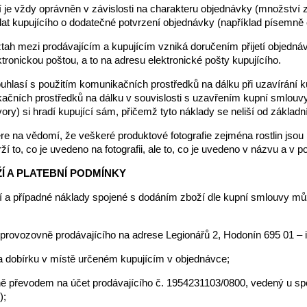
cí je vždy oprávněn v závislosti na charakteru objednávky (množství
at kupujícího o dodatečné potvrzení objednávky (například písemně či
tah mezi prodávajícím a kupujícím vzniká doručením přijetí objednáv
tronickou poštou, a to na adresu elektronické pošty kupujícího.
ouhlasí s použitím komunikačních prostředků na dálku při uzavírání 
ačních prostředků na dálku v souvislosti s uzavřením kupní smlouvy 
vory) si hradí kupující sám, přičemž tyto náklady se neliší od základn
ere na vědomí, že veškeré produktové fotografie zejména rostlin jsou
ží to, co je uvedeno na fotografii, ale to, co je uvedeno v názvu a v p
ŽÍ A PLATEBNÍ PODMÍNKY
í a případné náklady spojené s dodáním zboží dle kupní smlouvy můž
v provozovně prodávajícího na adrese Legionářů 2, Hodonín 695 01 – 
na dobírku v místě určeném kupujícím v objednávce;
ě převodem na účet prodávajícího č. 1954231103/0800, vedený u spol
);