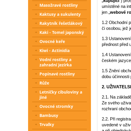
„
kupující
“) pr
Masožravé rostliny
umístěné na in
jen „
webové ro
Kaktusy a sukulenty
1.2 Obchodní p
Rakytník řešetlákový
či osobou, jež
Kaki - Tomel japonský
1.3 Ustanovení
Ovocné keře
přednost před 
Kiwi - Actinidia
1.4 Ustanovení
Vodní rostliny a
českém jazyce.
zahradní jezírka
1.5 Znění obch
Popínavé rostliny
dobu účinnosti
Růže
2. UŽIVATEL
Letničky cibuloviny a
jiné
2.1. Na základ
Ze svého uživa
Ovocné stromky
rozhraní obcho
Bambusy
2.2. Při regist
Trvalky
uvedené v uživa
a při objednáv