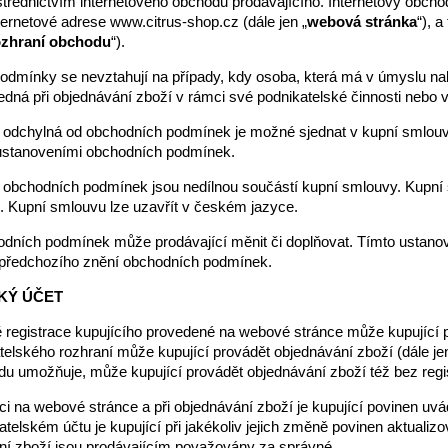
ostřednictvím internetového obchodu prodávajícího. Internetový obch
ternetové adrese www.citrus-shop.cz (dále jen „
webová stránka
“), 
zhraní obchodu
“).
odmínky se nevztahují na případy, kdy osoba, která má v úmyslu nak
 jedná při objednávání zboží v rámci své podnikatelské činnosti neb
 odchylná od obchodních podmínek je možné sjednat v kupní smlouv
ustanoveními obchodních podmínek.
 obchodních podmínek jsou nedílnou součástí kupní smlouvy. Kupní
 Kupní smlouvu lze uzavřít v českém jazyce.
odních podmínek může prodávající měnit či doplňovat. Tímto ustanov
 předchozího znění obchodních podmínek.
SKÝ ÚČET
ě registrace kupujícího provedené na webové stránce může kupující p
telského rozhraní může kupující provádět objednávání zboží (dále jen
du umožňuje, může kupující provádět objednávání zboží též bez reg
raci na webové stránce a při objednávání zboží je kupující povinen u
telském účtu je kupující při jakékoliv jejich změně povinen aktuali
ání zboží jsou prodávajícím považovány za správné.