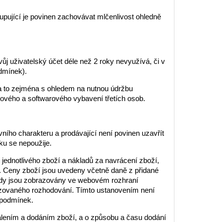
pující je povinen zachovávat mlčenlivost ohledně
vůj uživatelský účet déle než 2 roky nevyužívá, či v
dmínek).
, a to zejména s ohledem na nutnou údržbu
ového a softwarového vybavení třetích osob.
ího charakteru a prodávající není povinen uzavřít
ku se nepoužije.
jednotlivého zboží a nákladů za navrácení zboží,
u. Ceny zboží jsou uvedeny včetně daně z přidané
, kdy jsou zobrazovány ve webovém rozhraní
izovaného rozhodování. Tímto ustanovením není
 podmínek.
alením a dodáním zboží, a o způsobu a času dodání