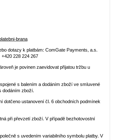
latebni-brana
nebo dotazy k platbám: ComGate Payments, a.s.
: +420 228 224 267
ároveň je povinen zaevidovat přijatou tržbu u
dy spojené s balením a dodáním zboží ve smluvené
 s dodáním zboží.
není dotčeno ustanovení čl. 6 obchodních podmínek
atná při převzetí zboží. V případě bezhotovostní
společně s uvedením variabilního symbolu platby. V