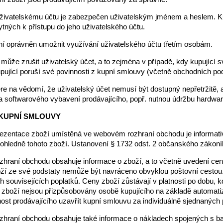
 uživatelskému účtu je zabezpečen uživatelským jménem a heslem. Ku
tných k přístupu do jeho uživatelského účtu.
ení oprávněn umožnit využívání uživatelského účtu třetím osobám.
 může zrušit uživatelský účet, a to zejména v případě, kdy kupující s
upující poruší své povinnosti z kupní smlouvy (včetně obchodních po
bere na vědomí, že uživatelský účet nemusí být dostupný nepřetržitě
 softwarového vybavení prodávajícího, popř. nutnou údržbu hardwar
 KUPNÍ SMLOUVY
rezentace zboží umístěná ve webovém rozhraní obchodu je informativn
ohledně tohoto zboží. Ustanovení § 1732 odst. 2 občanského zákoní
zhraní obchodu obsahuje informace o zboží, a to včetně uvedení cen 
zboží ze své podstaty nemůže být navráceno obvyklou poštovní cesto
h souvisejících poplatků. Ceny zboží zůstávají v platnosti po dobu
zboží nejsou přizpůsobovány osobě kupujícího na základě automat
t prodávajícího uzavřít kupní smlouvu za individuálně sjednaných
zhraní obchodu obsahuje také informace o nákladech spojených s b