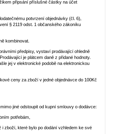
žikem připsání příslušné částky na účet
 dodatečnému potvrzení objednávky (čl. 6),
ovení § 2119 odst. 1 občanského zákoníku
mně kombinovat.
právními předpisy, vystaví prodávající ohledně
rodávající je plátcem daně z přidané hodnoty.
šle jej v elektronické podobě na elektronickou
lkové ceny za zboží v jedné objednávce do 100Kč
 mimo jiné odstoupit od kupní smlouvy o dodávce:
obním potřebám,
ž i zboží, které bylo po dodání vzhledem ke své