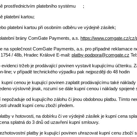
ně prostřednictvím platebního systému ;
 platební kartou;
ebo platební kartou při osobním odběru ve výdejně zásilek;
 platební brány ComGate Payments, a.s.
https://www.comgate.cz/cz/p
aje na společnost ComGate Payments, a.s. pro případné reklamace 
 1754 / 48b, Hradec Králové E-mail:
platby-podpora@comgate.cz
Tel
evidenci tržeb je prodávající povinen vystavit kupujícímu účtenku. Z
n-line; v případě technického výpadku pak nejpozději do 48 hodin
s kupní cenou je kupující povinen zaplatit prodávajícímu také nákla
vedeno výslovně jinak, rozumí se dále kupní cenou i náklady spojené
cí nepožaduje od kupujícího zálohu či jinou obdobnou platbu. Tímto 
osti uhradit kupní cenu zboží předem.
platby v hotovosti, na dobírku či ve výdejně zásilek je kupní cena spl
 cena splatná do 3 dnů od uzavření kupní smlouvy.
ezhotovostní platby je kupující povinen uhrazovat kupní cenu zboží 