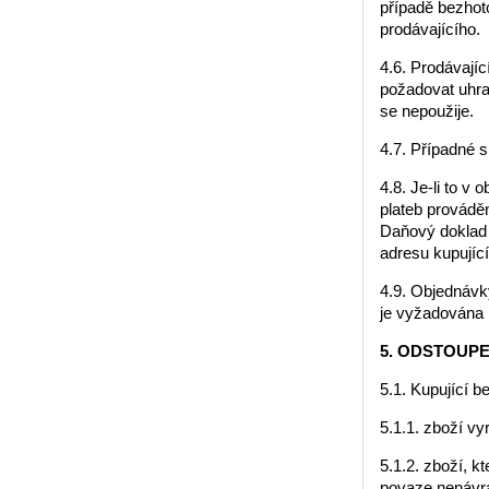
případě bezhot
prodávajícího.
4.6. Prodávajíc
požadovat uhra
se nepoužije.
4.7. Případné 
4.8. Je-li to v
plateb provádě
Daňový doklad –
adresu kupující
4.9. Objednávk
je vyžadována 
5. ODSTOUP
5.1. Kupující 
5.1.1. zboží v
5.1.2. zboží, k
povaze nenávr