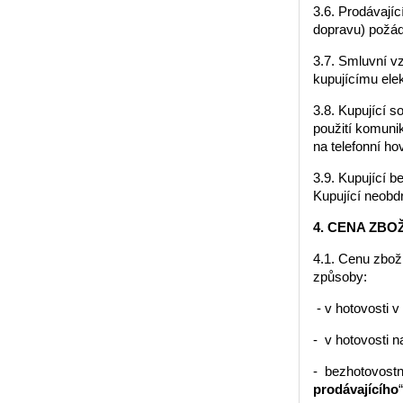
3.6. Prodávají
dopravu) požád
3.7. Smluvní vz
kupujícímu elek
3.8. Kupující s
použití komunik
na telefonní ho
3.9. Kupující b
Kupující neobdr
4. CENA ZBO
4.1. Cenu zbož
způsoby:
- v hotovosti 
- v hotovosti 
- bezhotovostn
prodávajícího
“