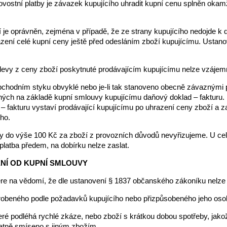
ovostní platby je závazek kupujícího uhradit kupní cenu splněn okam
í je oprávněn, zejména v případě, že ze strany kupujícího nedojde k
zení celé kupní ceny ještě před odesláním zboží kupujícímu. Ustan
slevy z ceny zboží poskytnuté prodávajícím kupujícímu nelze vzáje
 obchodním styku obvyklé nebo je-li tak stanoveno obecně závaznými 
ných na základě kupní smlouvy kupujícímu daňový doklad – fakturu. P
 fakturu vystaví prodávající kupujícímu po uhrazení ceny zboží a za
ho.
y do výše 100 Kč za zboží z provozních důvodů nevyřizujeme. U ce
platba předem, na dobírku nelze zaslat.
ENÍ OD KUPNÍ SMLOUVY
bere na vědomí, že dle ustanovení § 1837 občanského zákoníku nelze
yrobeného podle požadavků kupujícího nebo přizpůsobeného jeho os
teré podléhá rychlé zkáze, nebo zboží s krátkou dobou spotřeby, jako
atně smíseno s jiným zbožím,