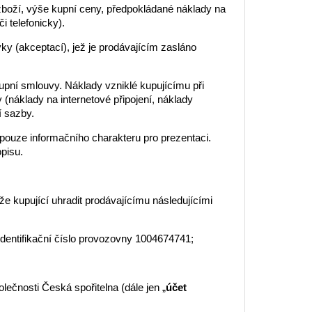
 zboží, výše kupní ceny, předpokládané náklady na
 telefonicky).
ky (akceptací), jež je prodávajícím zasláno
kupní smlouvy. Náklady vzniklé kupujícímu při
(náklady na internetové připojení, náklady
í sazby.
 pouze informačního charakteru pro prezentaci.
opisu.
e kupující uhradit prodávajícímu následujícími
identifikační číslo provozovny 1004674741;
ečnosti Česká spořitelna (dále jen „
účet