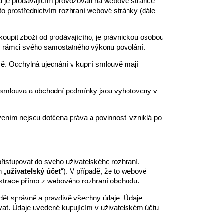
od je prodávajícím provozován na webové stránce
a to prostřednictvím rozhraní webové stránky (dále
oupit zboží od prodávajícího, je právnickou osobou
o v rámci svého samostatného výkonu povolání.
ě. Odchylná ujednání v kupní smlouvě mají
 smlouva a obchodní podmínky jsou vyhotoveny v
ením nejsou dotčena práva a povinnosti vzniklá po
řistupovat do svého uživatelského rozhraní.
 „
uživatelský účet
“). V případě, že to webové
istrace přímo z webového rozhraní obchodu.
vádět správně a pravdivě všechny údaje. Údaje
zovat. Údaje uvedené kupujícím v uživatelském účtu