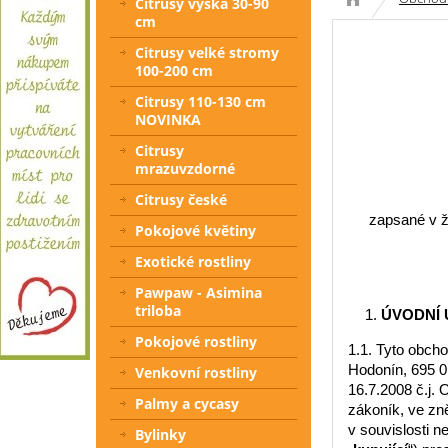
Citrusy výška 30-90
cm
Citrusy velké stromy
100-200 cm
Citrusy 110-130 cm
NOVINKA
Citrusy
mrazuvzdorné
Citrusy české
zapsané v ž
Pokojové květiny
Exotické rostliny
Pawpaw - Asimina
triloba
ÚVODNÍ 
Pokojové rostliny
1.1. Tyto obcho
Hodonín, 695 0
Venkovní rostliny
16.7.2008 č.j. 
Palmy a cycasy
zákoník, ve zně
v souvislosti n
Bylinky