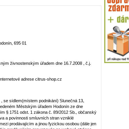
odonín, 695 01
ým živnostenským úřadem dne 16.7.2008 , č.j.
internetové adrese citrus-shop.cz
i , se sídlem(místem podnikání) Slunečná 13,
íku vedeném Městským úřadem Hodonín ze dne
ním § 1751 odst. 1 zákona č. 89/2012 Sb., občanský
va a povinnosti smluvních stran vzniklé
mezi prodávajícím a jinou fyzickou osobou (dále jen