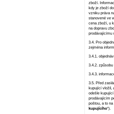
zboží. Informa
kdy je zboží d
vzniku práva n
stanovené ve w
cena zboží, u 
na dopravu zbo
prodávajícímu u
3.4. Pro objed
zejména inform
3.4.1. objedná
3.4.2. způsobu
3.4.3. informa
3.5. Před zasl
kupující vložil
odešle kupující
prodávajícím p
poštou, a to na
kupujícího
“).