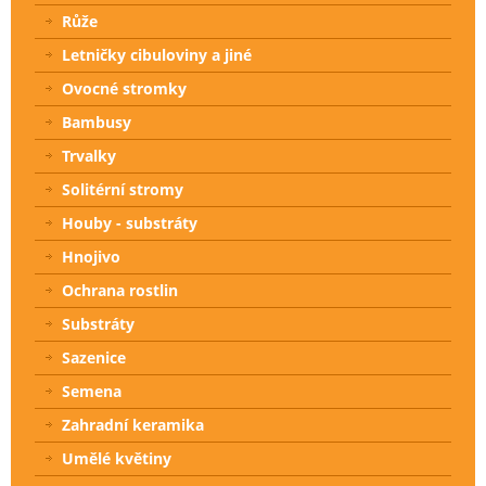
Růže
Letničky cibuloviny a jiné
Ovocné stromky
Bambusy
Trvalky
Solitérní stromy
Houby - substráty
Hnojivo
Ochrana rostlin
Substráty
Sazenice
Semena
Zahradní keramika
Umělé květiny