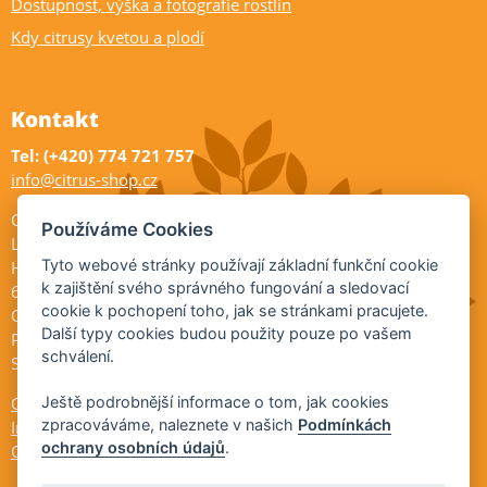
Dostupnost, výška a fotografie rostlin
Kdy citrusy kvetou a plodí
Kontakt
Tel: (+420) 774 721 757
info@citrus-shop.cz
Citrus shop zahradnictví
Používáme Cookies
Legionářů 2
Tyto webové stránky používají základní funkční cookie
Hodonín
k zajištění svého správného fungování a sledovací
695 01
cookie k pochopení toho, jak se stránkami pracujete.
Otevřeno:
Další typy cookies budou použity pouze po vašem
Po-Pá 9-17
schválení.
So 9-11:30
Ochrana osobních údajů
Ještě podrobnější informace o tom, jak cookies
zpracováváme, naleznete v našich
Podmínkách
Informace ÚKZÚZ
ochrany osobních údajů
.
Cookies