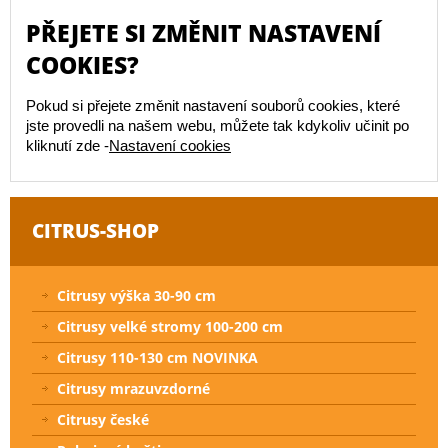
PŘEJETE SI ZMĚNIT NASTAVENÍ
COOKIES?
Pokud si přejete změnit nastavení souborů cookies, které
jste provedli na našem webu, můžete tak kdykoliv učinit po
kliknutí zde -
Nastavení cookies
CITRUS-SHOP
Citrusy výška 30-90 cm
Citrusy velké stromy 100-200 cm
Citrusy 110-130 cm NOVINKA
Citrusy mrazuvzdorné
Citrusy české