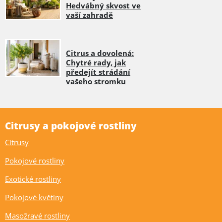
Hedvábný skvost ve
vaší zahradě
Citrus a dovolená:
Chytré rady, jak
předejít strádání
vašeho stromku
Citrusy a pokojové rostliny
Citrusy
Pokojové rostliny
Exotické rostliny
Pokojové květiny
Masožravé rostliny