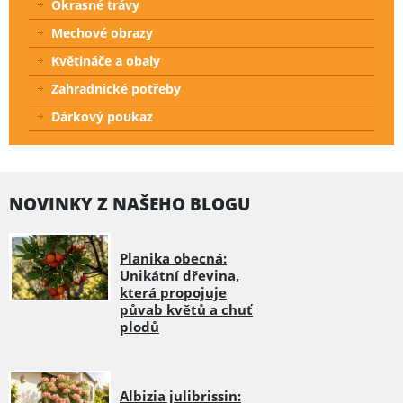
Okrasné trávy
Mechové obrazy
Květináče a obaly
Zahradnické potřeby
Dárkový poukaz
NOVINKY Z NAŠEHO BLOGU
Planika obecná:
Unikátní dřevina,
která propojuje
půvab květů a chuť
plodů
Albizia julibrissin: