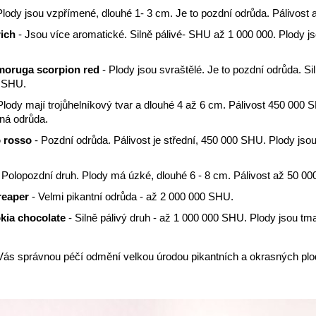
Plody jsou vzpřímené, dlouhé 1- 3 cm. Je to pozdní odrůda. Pálivost
ich
- Jsou více aromatické. Silně pálivé- SHU až 1 000 000. Plody js
moruga scorpion red
- Plody jsou svraštělé. Je to pozdní odrůda. Sil
 SHU.
Plody mají trojůhelníkový tvar a dlouhé 4 až 6 cm. Pálivost 450 000 
aná odrůda.
 rosso
- Pozdní odrůda. Pálivost je střední, 450 000 SHU. Plody jsou
 Polopozdní druh. Plody má úzké, dlouhé 6 - 8 cm. Pálivost až 50 0
reaper
- Velmi pikantní odrůda - až 2 000 000 SHU.
kia chocolate
- Silně pálivý druh - až 1 000 000 SHU. Plody jsou t
y Vás správnou péčí odmění velkou úrodou pikantních a okrasných plo