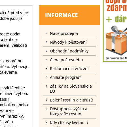
ali už před více
INFORMACE
době jsou již
Naše prodejna
hcete dodat
setkat se
Návody k pěstování
varem, velikostí
Obchodní podmínky
Cena poštovného
je k dobrému
uníčko. Vyhovuje
Reklamace a vrácení
 zaléváme
Afilliate program
Zásilky na Slovensko a
 vyklíčení se
EU
e hlavní výhon.
esílí,
Balení rostlin a citrusů
na balkon, nebo
Dostupnost, výška a
vání ve
fotografie rostlin
rvní mrazíky,
ě květu
Kdy citrusy kvetou a