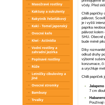
přihnojujeme t
Masožravé rostliny
včely. Před skli
Kaktusy a sukulenty
Chilli papričky
pálivost. Scovi
Rakytník řešetlákový
je i vyšší inte
Kaki - Tomel japonský
paprika neobsa
pálivost kolem
Ovocné keře
SHU. Obecně pl
Kiwi - Actinidia
bude méně pikan
Vodní rostliny a
Díky rozmanité 
zahradní jezírka
odkud druhy po
Popínavé rostliny
výborné sušené
konzumace, či z
Růže
a urychluje me
Letničky cibuloviny a
Chilli papriček
jiné
Ovocné stromky
Jalapeno
7 cm dlou
Bambusy
Habaner
Trvalky
Používají