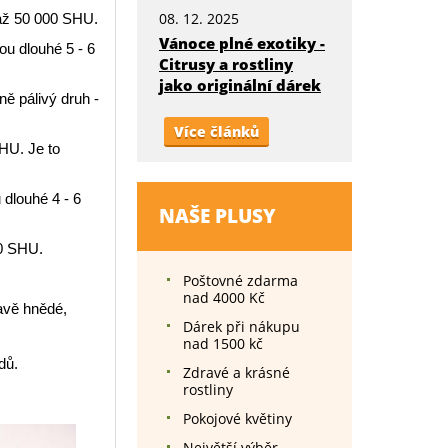
08. 12. 2025
 až 50 000 SHU.
Vánoce plné exotiky -
ou dlouhé 5 - 6
Citrusy a rostliny
jako originální dárek
ně pálivý druh -
Více článků
SHU. Je to
 dlouhé 4 - 6
NAŠE PLUSY
00 SHU.
Poštovné zdarma
nad 4000 Kč
mavě hnědé,
Dárek při nákupu
nad 1500 kč
dů.
Zdravé a krásné
rostliny
Pokojové květiny
Největší výběr