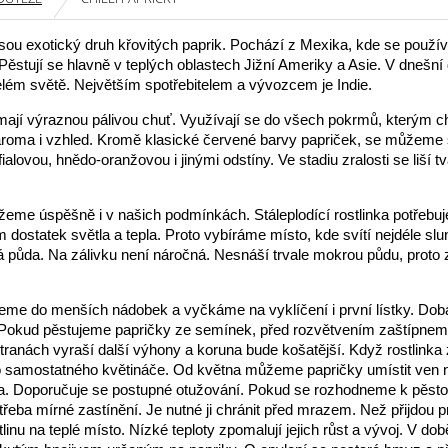
 jsou exotický druh křovitých paprik. Pochází z Mexika, kde se použív
 Pěstují se hlavně v teplých oblastech Jižní Ameriky a Asie. V dnešní 
elém světě. Největším spotřebitelem a vývozcem je Indie.
 mají výraznou pálivou chuť. Využívají se do všech pokrmů, kterým c
 aroma i vzhled. Kromě klasické červené barvy papriček, se můžeme 
fialovou, hnědo-oranžovou i jinými odstíny. Ve stadiu zralosti se liší t
žeme úspěšně i v našich podmínkách. Stáleplodící rostlinka potřebu
 dostatek světla a tepla. Proto vybíráme místo, kde svítí nejdéle sl
á půda. Na zálivku není náročná. Nesnáší trvale mokrou půdu, proto
me do menších nádobek a vyčkáme na vyklíčení i první lístky. Doba
y. Pokud pěstujeme papričky ze semínek, před rozvětvením zaštípnem
ranách vyraší další výhony a koruna bude košatější. Když rostlinka z
o samostatného květináče. Od května můžeme papričky umístit ven 
a. Doporučuje se postupné otužování. Pokud se rozhodneme k pěsto
třeba mírné zastínění. Je nutné ji chránit před mrazem. Než přijdou p
inu na teplé místo. Nízké teploty zpomalují jejich růst a vývoj. V dob