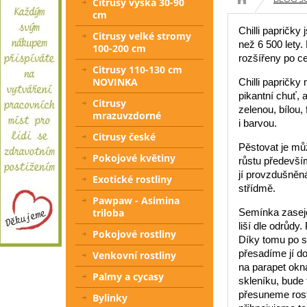
Citrusy výška 30-90
cm
Chilli papričky
Citrusy velké stromy
než 6 500 lety.
100-200 cm
rozšířeny po c
Citrusy 110-130 cm
NOVINKA
Chilli papričky
pikantní chuť,
Citrusy
zelenou, bílou, 
mrazuvzdorné
i barvou.
Citrusy české
Pěstovat je mů
Pokojové květiny
růstu především
jí provzdušněn
Exotické rostliny
střídmě.
Pawpaw - Asimina
triloba
Semínka zaseje
liší dle odrůd
Pokojové rostliny
Díky tomu po st
přesadíme jí d
Venkovní rostliny
na parapet okn
Palmy a cycasy
skleníku, bude 
přesuneme rostl
Bylinky