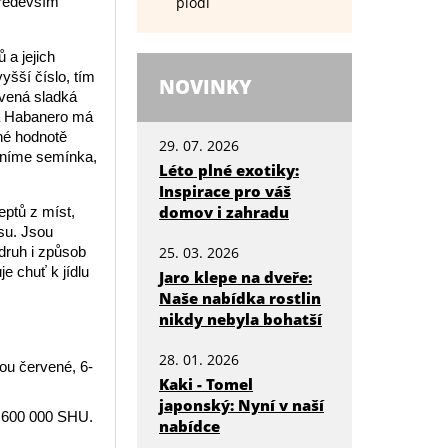
především
plodí
 a jejich
yšší číslo, tím
NOVINKY
ervená sladká
ka Habanero má
né hodnotě
29. 07. 2026
raníme semínka,
Léto plné exotiky:
Inspirace pro váš
domov i zahradu
eptů z míst,
su. Jsou
druh i způsob
25. 03. 2026
e chuť k jídlu
Jaro klepe na dveře:
Naše nabídka rostlin
nikdy nebyla bohatší
28. 01. 2026
ou červené, 6-
Kaki - Tomel
japonský: Nyní v naší
0- 600 000 SHU.
nabídce