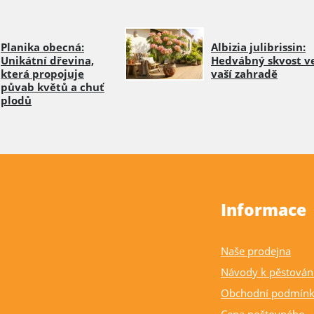
Planika obecná:
Albizia julibrissin:
Unikátní dřevina,
Hedvábný skvost v
která propojuje
vaší zahradě
půvab květů a chuť
plodů
Informace
Naše prodejna
Návody k pěstován
Obchodní podmín