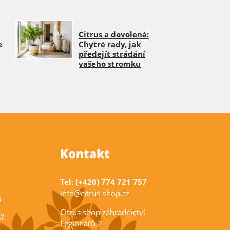
Citrus a dovolená:
e
Chytré rady, jak
předejít strádání
vašeho stromku
Kontakt
Tel: (+420) 774 721 757
info@citrus-shop.cz
í
Citrus shop zahradnictví
ky
Legionářů 2