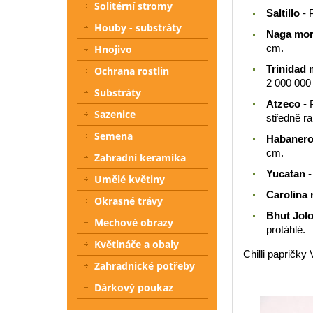
Solitérní stromy
Saltillo
- 
Houby - substráty
Naga mor
cm.
Hnojivo
Trinidad 
Ochrana rostlin
2 000 000
Substráty
Atzeco
- 
Sazenice
středně r
Semena
Habanero
cm.
Zahradní keramika
Yucatan
-
Umělé květiny
Carolina 
Okrasné trávy
Bhut Jolo
Mechové obrazy
protáhlé.
Květináče a obaly
Chilli papričk
Zahradnické potřeby
Dárkový poukaz