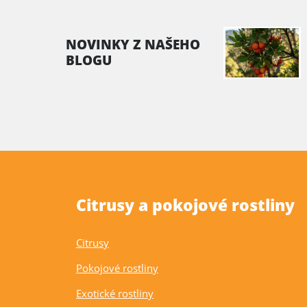
NOVINKY Z NAŠEHO
BLOGU
Citrusy a pokojové rostliny
Citrusy
Pokojové rostliny
Exotické rostliny