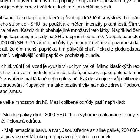
ekutým hnojivem určeným na papriky. O opylení se postará hmyz a 
zní je dobré omezit zálivku, docílíme tím větší pálivosti.
 obsahují látku kapsacin, která způsobuje dráždění smyslových orgánů
lleho stupnice - SHU, se používá k měření intenzity pikantnosti. Čím v
nzita pálení. Každý druh obahuje jiné množství této látky. Například č
huje kapsacin, má tedy na SHU stupnici hodnotu 0. Naopak paprič
 400 000 SHU. Při výběru odrůdy bychom měli věnovat pozornost da
atí, že čím menší paprička, tím pálivější chuť. Pokud z plodu odst
tní. Nejpálivější chilli papričky pocházejí z Indie.
chuti, vůni i pálivosti je využití v kuchyni velké. Mimo klasických rec
chází, se velmi hodí do marinád, salátů, omáček a jako příloha k ma
, zavařené, nakládané nebo grilované. Každý si najde svůj oblíbený 
pracování. Kapsaicin má také pozitivní vliv na naše zdraví. Podporuj
tabolismus.
 je velké množství druhů. Mezi oblíbené odrůdy patří například:
- Středně pálivý druh- 8000 SHU. Jsou výborné i nakládané. Plody js
hé. Poloraná odrůda.
o
- Mají netradiční barvu a tvar. Jsou středně až silně pálivé, 200 00
 se převážně v Mexiku pro přípravu pikantních omáček.