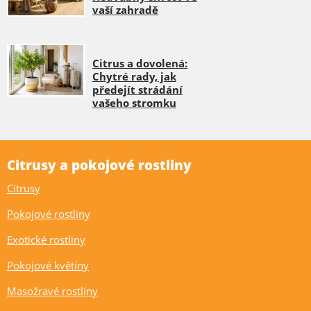
vaší zahradě
Citrus a dovolená:
Chytré rady, jak
předejít strádání
vašeho stromku
Citrusy a pokojové rostliny
Citrusy
Pokojové rostliny
Exotické rostliny
Pokojové květiny
Masožravé rostliny