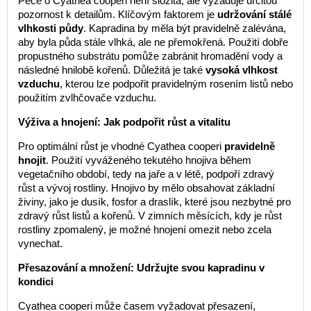
Péče o Cyathea cooperi není složitá, ale vyžaduje určitou
pozornost k detailům. Klíčovým faktorem je
udržování stálé
vlhkosti půdy
. Kapradina by měla být pravidelně zalévána,
aby byla půda stále vlhká, ale ne přemokřená. Použití dobře
propustného substrátu pomůže zabránit hromadění vody a
následné hnilobě kořenů. Důležitá je také
vysoká vlhkost
vzduchu
, kterou lze podpořit pravidelným rosením listů nebo
použitím zvlhčovače vzduchu.
Výživa a hnojení: Jak podpořit růst a vitalitu
Pro optimální růst je vhodné Cyathea cooperi
pravidelně
hnojit
. Použití vyváženého tekutého hnojiva během
vegetačního období, tedy na jaře a v létě, podpoří zdravý
růst a vývoj rostliny. Hnojivo by mělo obsahovat základní
živiny, jako je dusík, fosfor a draslík, které jsou nezbytné pro
zdravý růst listů a kořenů. V zimních měsících, kdy je růst
rostliny zpomalený, je možné hnojení omezit nebo zcela
vynechat.
Přesazování a množení: Udržujte svou kapradinu v
kondici
Cyathea cooperi může časem vyžadovat přesazení,