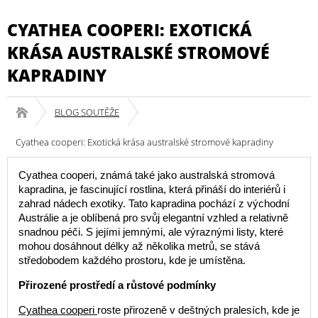
CYATHEA COOPERI: EXOTICKÁ
KRÁSA AUSTRALSKÉ STROMOVÉ
KAPRADINY
BLOG SOUTĚŽE
Cyathea cooperi: Exotická krása australské stromové kapradiny
Cyathea cooperi, známá také jako australská stromová
kapradina, je fascinující rostlina, která přináší do interiérů i
zahrad nádech exotiky. Tato kapradina pochází z východní
Austrálie a je oblíbená pro svůj elegantní vzhled a relativně
snadnou péči. S jejími jemnými, ale výraznými listy, které
mohou dosáhnout délky až několika metrů, se stává
středobodem každého prostoru, kde je umístěna.
Přirozené prostředí a růstové podmínky
Cyathea cooperi
roste přirozeně v deštných pralesích, kde je