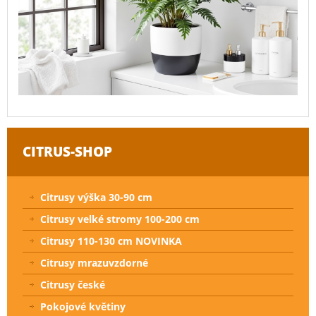
CITRUS-SHOP
Citrusy výška 30-90 cm
Citrusy velké stromy 100-200 cm
Citrusy 110-130 cm NOVINKA
Citrusy mrazuvzdorné
Citrusy české
Pokojové květiny