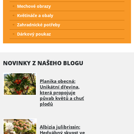
Mechové obrazy
Květináče a obaly
Zahradnické potřeby
Dárkový poukaz
NOVINKY Z NAŠEHO BLOGU
Planika obecná:
Unikátní dřevina,
která propojuje
půvab květů a chuť
plodů
Albizia julibrissin:
Hedvábný skvost ve