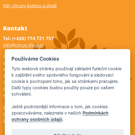
Kdy citrusy kvetou a plodí
Kontakt
Tel: (+420) 774 721 757
info@citrus-shop.cz
Citrus shop zahradnictví
Používáme Cookies
Legionářů 2
Tyto webové stránky používají základní funkční cookie
Hodonín
k zajištění svého správného fungování a sledovací
695 01
cookie k pochopení toho, jak se stránkami pracujete.
Otevřeno:
Další typy cookies budou použity pouze po vašem
Po-Pá 9-17
schválení.
So 9-11:30
Ochrana osobních údajů
Ještě podrobnější informace o tom, jak cookies
zpracováváme, naleznete v našich
Podmínkách
Informace ÚKZÚZ
ochrany osobních údajů
.
Cookies