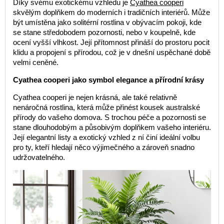
Díky svému exotickému vzhledu je
Cyathea cooperi
skvělým doplňkem do moderních i tradičních interiérů. Může
být umístěna jako solitérní rostlina v obývacím pokoji, kde
se stane středobodem pozornosti, nebo v koupelně, kde
ocení vyšší vlhkost. Její přítomnost přináší do prostoru pocit
klidu a propojení s přírodou, což je v dnešní uspěchané době
velmi ceněné.
Cyathea cooperi jako symbol elegance a přírodní krásy
Cyathea cooperi je nejen krásná, ale také relativně
nenáročná rostlina, která může přinést kousek australské
přírody do vašeho domova. S trochou péče a pozornosti se
stane dlouhodobým a působivým doplňkem vašeho interiéru.
Její elegantní listy a exotický vzhled z ní činí ideální volbu
pro ty, kteří hledají něco výjimečného a zároveň snadno
udržovatelného.