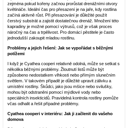
zejména pokud kořeny začnou prorůstat drenážními otvory
květináče. Ideální čas pro přesazení je na jaře, kdy rostlina
začíná aktivně růst. Při přesazování je důležité použít
čerstvý substrát a zajistit dostatečnou drenáž. Množení této
kapradiny je možné pomocí výtrusů, což je však proces
náročný na čas a trpělivost. Pro domácí pěstitele je často
jednodušší zakoupit mladou rostlinu.
Problémy a jejich řešení: Jak se vypořádat s běžnými
potížemi
I když je Cyathea cooperi relativně odolná, může se setkat s
několika běžnými problémy. Žloutnutí listů může být
způsobeno nedostatkem vlhkosti nebo přímým slunečním
světlem. V takovém případě je důležité upravit zálivku a
umístění rostliny. Škůdci, jako jsou mšice nebo svilušky,
mohou být odstraněni pomocí mýdlové vody nebo
speciálních insekticidů. Pravidelná kontrola rostliny pomůže
včas odhalit a řešit případné problémy.
Cyathea cooperi v interiéru: Jak ji začlenit do vašeho
domova