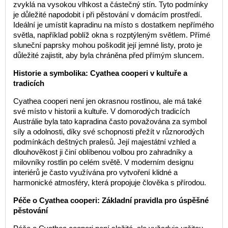
zvyklá na vysokou vlhkost a částečný stín. Tyto podmínky
je důležité napodobit i při pěstování v domácím prostředí.
Ideální je umístit kapradinu na místo s dostatkem nepřímého
světla, například poblíž okna s rozptýleným světlem. Přímé
sluneční paprsky mohou poškodit její jemné listy, proto je
důležité zajistit, aby byla chráněna před přímým sluncem.
Historie a symbolika: Cyathea cooperi v kultuře a
tradicích
Cyathea cooperi není jen okrasnou rostlinou, ale má také
své místo v historii a kultuře. V domorodých tradicích
Austrálie byla tato kapradina často považována za symbol
síly a odolnosti, díky své schopnosti přežít v různorodých
podmínkách deštných pralesů. Její majestátní vzhled a
dlouhověkost ji činí oblíbenou volbou pro zahradníky a
milovníky rostlin po celém světě. V moderním designu
interiérů je často využívána pro vytvoření klidné a
harmonické atmosféry, která propojuje člověka s přírodou.
Péče o Cyathea cooperi: Základní pravidla pro úspěšné
pěstování