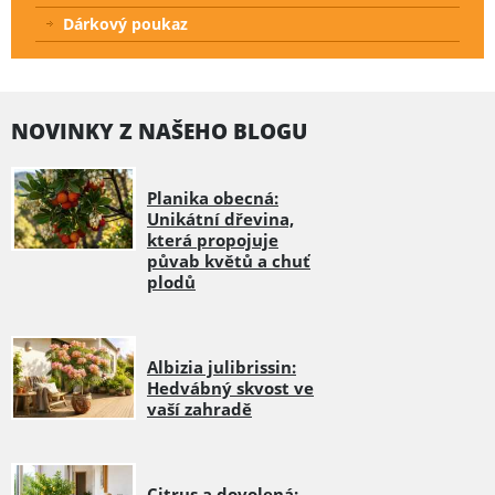
Dárkový poukaz
NOVINKY Z NAŠEHO BLOGU
Planika obecná:
Unikátní dřevina,
která propojuje
půvab květů a chuť
plodů
Albizia julibrissin:
Hedvábný skvost ve
vaší zahradě
Citrus a dovolená: