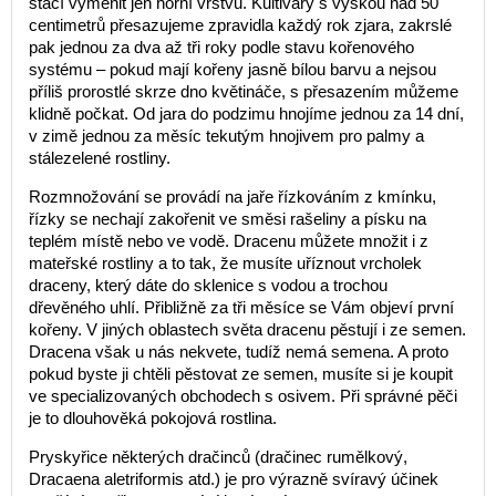
stačí vyměnit jen horní vrstvu. Kultivary s výškou nad 50
centimetrů přesazujeme zpravidla každý rok zjara, zakrslé
pak jednou za dva až tři roky podle stavu kořenového
systému – pokud mají kořeny jasně bílou barvu a nejsou
příliš prorostlé skrze dno květináče, s přesazením můžeme
klidně počkat. Od jara do podzimu hnojíme jednou za 14 dní,
v zimě jednou za měsíc tekutým hnojivem pro palmy a
stálezelené rostliny.
Rozmnožování se provádí na jaře řízkováním z kmínku,
řízky se nechají zakořenit ve směsi rašeliny a písku na
teplém místě nebo ve vodě. Dracenu můžete množit i z
mateřské rostliny a to tak, že musíte uříznout vrcholek
draceny, který dáte do sklenice s vodou a trochou
dřevěného uhlí. Přibližně za tři měsíce se Vám objeví první
kořeny. V jiných oblastech světa dracenu pěstují i ze semen.
Dracena však u nás nekvete, tudíž nemá semena. A proto
pokud byste ji chtěli pěstovat ze semen, musíte si je koupit
ve specializovaných obchodech s osivem. Při správné pěči
je to dlouhověká pokojová rostlina.
Pryskyřice některých dračinců (dračinec rumělkový,
Dracaena aletriformis atd.) je pro výrazně svíravý účinek