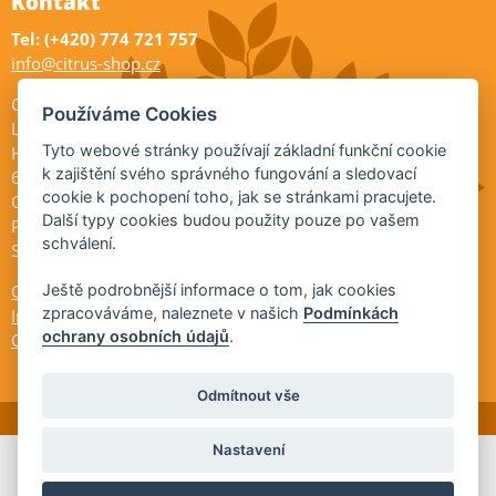
Kontakt
Tel: (+420) 774 721 757
info@citrus-shop.cz
Citrus shop zahradnictví
Používáme Cookies
Legionářů 2
Tyto webové stránky používají základní funkční cookie
Hodonín
k zajištění svého správného fungování a sledovací
695 01
cookie k pochopení toho, jak se stránkami pracujete.
Otevřeno:
Další typy cookies budou použity pouze po vašem
Po-Pá 9-17
schválení.
So 9-11:30
Ochrana osobních údajů
Ještě podrobnější informace o tom, jak cookies
zpracováváme, naleznete v našich
Podmínkách
Informace ÚKZÚZ
ochrany osobních údajů
.
Cookies
Odmítnout vše
Nastavení
© 2026 Citrus-shop.cz -
Partnerský