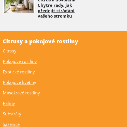
Chytré rady, jak
předejít strádání
vašeho stromku
Citrusy a pokojové rostliny
Citrusy
Pokojové rostliny
Exotické rostliny
Pokojové květiny
Masožravé rostliny
Palmy
Substráty
Sazenice