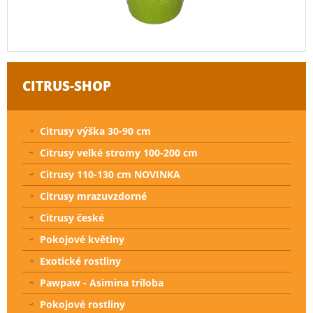
CITRUS-SHOP
Citrusy výška 30-90 cm
Citrusy velké stromy 100-200 cm
Citrusy 110-130 cm NOVINKA
Citrusy mrazuvzdorné
Citrusy české
Pokojové květiny
Exotické rostliny
Pawpaw - Asimina triloba
Pokojové rostliny