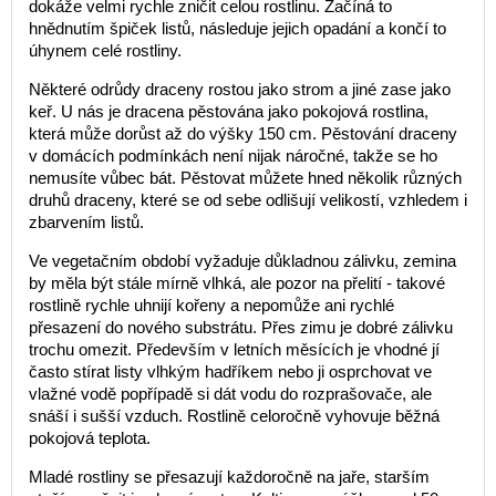
dokáže velmi rychle zničit celou rostlinu. Začíná to
hnědnutím špiček listů, následuje jejich opadání a končí to
úhynem celé rostliny.
Některé odrůdy draceny rostou jako strom a jiné zase jako
keř. U nás je dracena pěstována jako pokojová rostlina,
která může dorůst až do výšky 150 cm. Pěstování draceny
v domácích podmínkách není nijak náročné, takže se ho
nemusíte vůbec bát. Pěstovat můžete hned několik různých
druhů draceny, které se od sebe odlišují velikostí, vzhledem i
zbarvením listů.
Ve vegetačním období vyžaduje důkladnou zálivku, zemina
by měla být stále mírně vlhká, ale pozor na přelití - takové
rostlině rychle uhnijí kořeny a nepomůže ani rychlé
přesazení do nového substrátu. Přes zimu je dobré zálivku
trochu omezit. Především v letních měsících je vhodné jí
často stírat listy vlhkým hadříkem nebo ji osprchovat ve
vlažné vodě popřípadě si dát vodu do rozprašovače, ale
snáší i sušší vzduch. Rostlině celoročně vyhovuje běžná
pokojová teplota.
Mladé rostliny se přesazují každoročně na jaře, starším