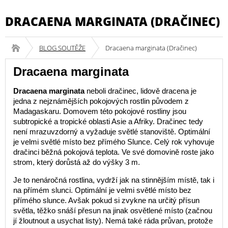
DRACAENA MARGINATA (DRAČINEC)
BLOG SOUTĚŽE
Dracaena marginata (Dračinec)
Dracaena marginata
Dracaena marginata
neboli dračinec, lidově dracena je
jedna z nejznámějších pokojových rostlin původem z
Madagaskaru. Domovem této pokojové rostliny jsou
subtropické a tropické oblasti Asie a Afriky. Dračinec tedy
není mrazuvzdorný a vyžaduje světlé stanoviště. Optimální
je velmi světlé místo bez přímého Slunce. Celý rok vyhovuje
dračinci běžná pokojová teplota. Ve své domovině roste jako
strom, který dorůstá až do výšky 3 m.
Je to nenáročná rostlina, vydrží jak na stinnějším místě, tak i
na přímém slunci. Optimální je velmi světlé místo bez
přímého slunce. Avšak pokud si zvykne na určitý přísun
světla, těžko snáší přesun na jinak osvětlené místo (začnou
jí žloutnout a usychat listy). Nemá také ráda průvan, protože