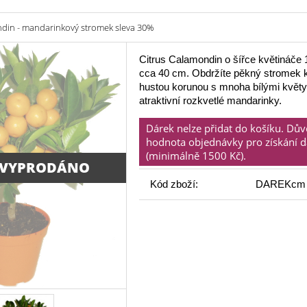
din - mandarinkový stromek sleva 30%
Citrus Calamondin o šířce květináče
cca 40 cm. Obdržíte pěkný stromek 
hustou korunou s mnoha bílými květy
atraktivní rozkvetlé mandarinky.
Dárek nelze přidat do košíku. Dů
hodnota objednávky pro získání 
(minimálně 1500 Kč).
 VYPRODÁNO
Kód zboží:
DAREKcm