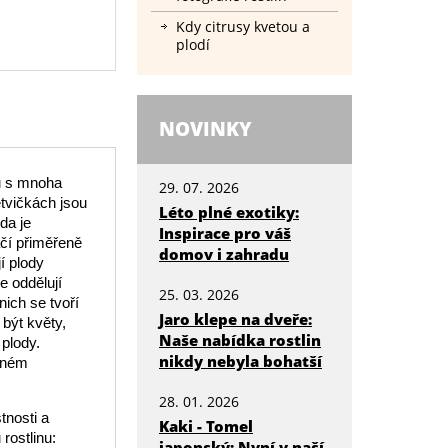
Kdy citrusy kvetou a
plodí
NOVINKY
nu s mnoha
29. 07. 2026
tvičkách jsou
Léto plné exotiky:
da je
Inspirace pro váš
ačí přiměřeně
domov i zahradu
jí plody
e oddělují
25. 03. 2026
nich se tvoří
Jaro klepe na dveře:
 být květy,
Naše nabídka rostlin
 plody.
nikdy nebyla bohatší
ečném
28. 01. 2026
tnosti a
Kaki - Tomel
rostlinu:
japonský: Nyní v naší