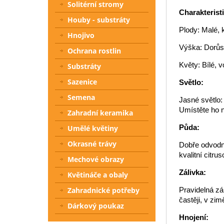
Solitérní stromy
Charakterist
Houby - substráty
Plody: Malé, 
Hnojivo
Výška: Dorůs
Ochrana rostlin
Květy: Bílé, v
Substráty
Sazenice
Světlo:
Semena
Jasné světlo:
Umístěte ho n
Zahradní keramika
Půda:
Umělé květiny
Okrasné trávy
Dobře odvodn
kvalitní citru
Mechové obrazy
Zálivka:
Květináče a obaly
Pravidelná zá
Zahradnické potřeby
častěji, v zi
Dárkový poukaz
Hnojení: