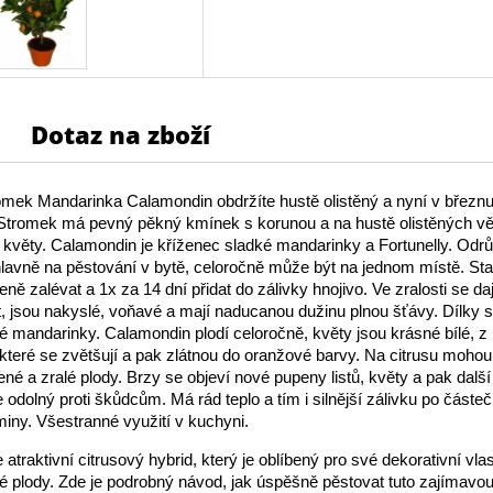
Dotaz na zboží
romek Mandarinka Calamondin obdržíte hustě olistěný a nyní v břez
 Stromek má pevný pěkný kmínek s korunou a na hustě olistěných vě
 květy. Calamondin je kříženec sladké mandarinky a Fortunelly. Odrů
lavně na pěstování v bytě, celoročně může být na jednom místě. St
eně zalévat a 1x za 14 dní přidat do zálivky hnojivo. Ve zralosti se da
, jsou nakyslé, voňavé a mají naducanou dužinu plnou šťávy. Dílky s
ké mandarinky. Calamondin plodí celoročně, květy jsou krásné bílé, z 
 které se zvětšují a pak zlátnou do oranžové barvy. Na citrusu mohou
né a zralé plody. Brzy se objeví nové pupeny listů, květy a pak další
 odolný proti škůdcům. Má rád teplo a tím i silnější zálivku po část
iny. Všestranné využití v kuchyni.
atraktivní citrusový hybrid, který je oblíbený pro své dekorativní vlas
é plody. Zde je podrobný návod, jak úspěšně pěstovat tuto zajímavou 