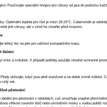
jivo: Používejte speciální hnojivo pro citrusy od jara do podzimu každ
y: Optimální teplota pro růst je mezi 18-24°C. Calamondin je odolněj
ohé jiné citrusy, ale v zimě ho chraňte před mrazem.
a:
te lehký řez na jaře pro udržení kompaktního tvaru.
d škůdci:
yt mšic a svilušek. V případě potřeby použijte vhodné ochranné pros
: Plody sklízejte, když jsou plně oranžové a na dotek mírně měkké. 
o celý rok.
ěšné pěstování:
 ideální pro pěstování v nádobách, což umožňuje snadné přemístění
šnou vlhkost rosením listů nebo umístěním misky s vodou poblíž rost