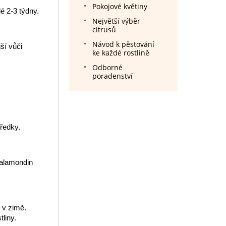
Pokojové květiny
é 2-3 týdny.
Největší výběr
citrusů
Návod k pěstování
ší vůči
ke každé rostlině
Odborné
poradenství
tředky.
Calamondin
 v zimě.
liny.