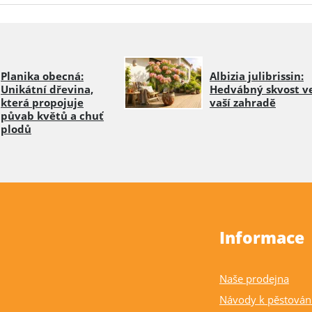
Planika obecná:
Albizia julibrissin:
Unikátní dřevina,
Hedvábný skvost v
která propojuje
vaší zahradě
půvab květů a chuť
plodů
Informace
Naše prodejna
Návody k pěstován