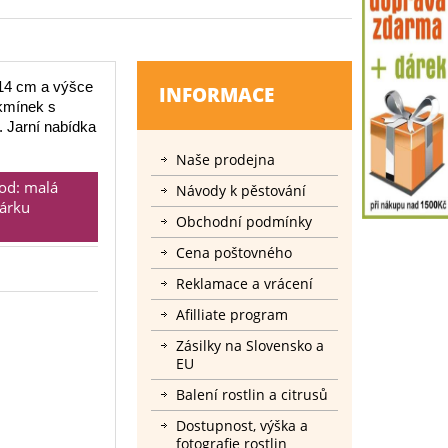
 14 cm a výšce
INFORMACE
kmínek s
. Jarní nabídka
Naše prodejna
vod: malá
Návody k pěstování
dárku
Obchodní podmínky
Cena poštovného
Reklamace a vrácení
Afilliate program
Zásilky na Slovensko a
EU
Balení rostlin a citrusů
Dostupnost, výška a
fotografie rostlin