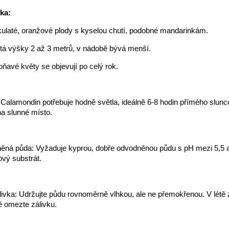
ika:
kulaté, oranžové plody s kyselou chutí, podobné mandarinkám.
tá výšky 2 až 3 metrů, v nádobě bývá menší.
oňavé květy se objevují po celý rok.
 Calamondin potřebuje hodně světla, ideálně 6-8 hodin přímého slunc
a slunné místo.
ěná půda: Vyžaduje kyprou, dobře odvodněnou půdu s pH mezi 5,5 a 
sový substrát.
livka: Udržujte půdu rovnoměrně vlhkou, ale ne přemokřenou. V létě 
mě omezte zálivku.