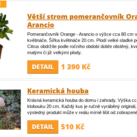
E
Větší strom pomerančovník Or
Arancio
Pomerančovník Orange - Arancio o výšce cca 80 cm 
květináče. Šířka květináče 20 cm. Plodí velké sladké
Citrus obdržíte podle ročního období dobře olistěný, kv
malými či již velkými plody.
1 390 Kč
DETAIL
Keramická houba
Krásná keramická houba do domu i zahrady. Výška cc
klobouku 20 cm. Každý kus je ručně vyráběný originál,
výsledný produkt může v reálu mírně lišit od zobrazen
510 Kč
DETAIL