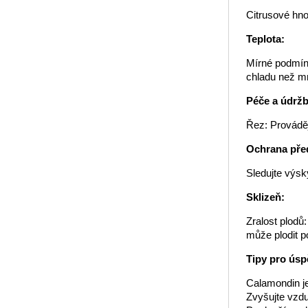
Citrusové hno
Teplota:
Mírné podmínk
chladu než mn
Péče a údržb
Řez: Prováděj
Ochrana pře
Sledujte výsk
Sklizeň:
Zralost plodů
může plodit p
Tipy pro úsp
Calamondin je
Zvyšujte vzdu