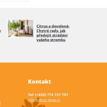
Citrus a dovolená:
e
Chytré rady, jak
předejít strádání
vašeho stromku
Kontakt
Tel: (+420) 774 721 757
info@citrus-shop.cz
í