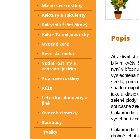
Masožravé rostliny
Kaktusy a sukulenty
Rakytník řešetlákový
Kaki - Tomel japonský
Popis
Ovocné keře
Kiwi - Actinidia
Atraktivní st
bílými květy.
Vodní rostliny a
zahradní jezírka
nyní v březnu
vyšlechtěná h
Popínavé rostliny
světla, přiměř
snadno loupat
Růže
jako u klasic
Letničky cibuloviny a
zelené plody,
jiné
současně zele
Calamondin je
Ovocné stromky
vyschnutí zem
Bambusy
Calamondin je 
Trvalky
drobné, chutn