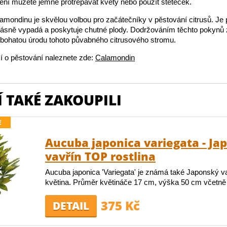
lení můžete jemně protřepávat květy nebo použít štěteček.
amondinu je skvělou volbou pro začátečníky v pěstování citrusů. J
ásně vypadá a poskytuje chutné plody. Dodržováním těchto pokynů z
 bohatou úrodu tohoto půvabného citrusového stromu.
í o pěstování naleznete zde:
Calamondin
 TAKÉ ZAKOUPILI
E
Aucuba japonica variegata - Ja
vavřín TOP rostlina
Aucuba japonica 'Variegata' je známá také Japonský va
květina. Průměr květináče 17 cm, výška 50 cm včetně 
375 Kč
DETAIL