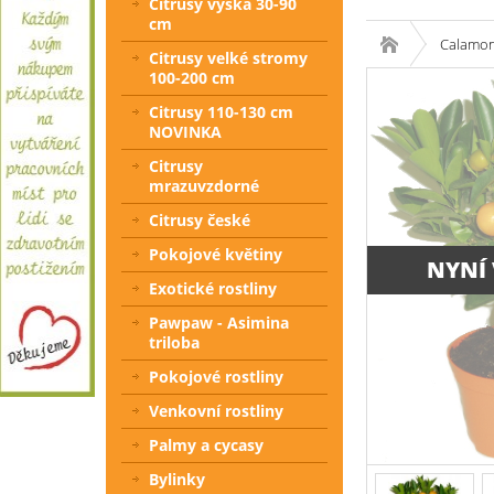
Citrusy výška 30-90
cm
Calamon
Citrusy velké stromy
100-200 cm
Citrusy 110-130 cm
NOVINKA
Citrusy
mrazuvzdorné
Citrusy české
Pokojové květiny
NYNÍ
Exotické rostliny
Pawpaw - Asimina
triloba
Pokojové rostliny
Venkovní rostliny
Palmy a cycasy
Bylinky