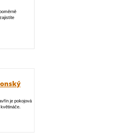
e poměrně
ajistíte
ponský
vřín je pokojová
květináče.