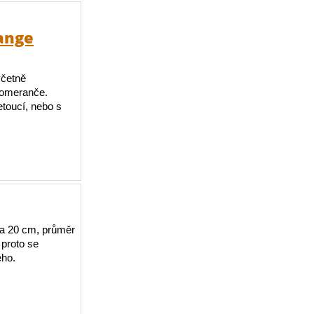
ange
včetně
 pomeranče.
etoucí, nebo s
a 20 cm, průměr
 proto se
ého.