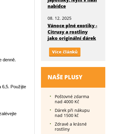
nabídce
08. 12. 2025
Vánoce plné exotiky -
Citrusy a rostliny
jako originální dárek
Více článků
e denně.
NAŠE PLUSY
6,5. Použijte
Poštovné zdarma
nad 4000 Kč
Dárek při nákupu
zalévejte
nad 1500 kč
Zdravé a krásné
rostliny