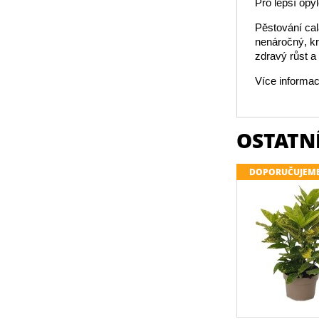
Pro lepší opy
Pěstování cal
nenáročný, kr
zdravý růst a
Více informac
OSTATNÍ
DOPORUČUJEM