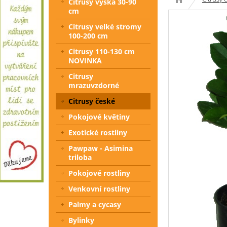
Citrusy výška 30-90
cm
Citrusy velké stromy
100-200 cm
Citrusy 110-130 cm
NOVINKA
Citrusy
mrazuvzdorné
Citrusy české
Pokojové květiny
Exotické rostliny
Pawpaw - Asimina
triloba
Pokojové rostliny
Venkovní rostliny
Palmy a cycasy
Bylinky