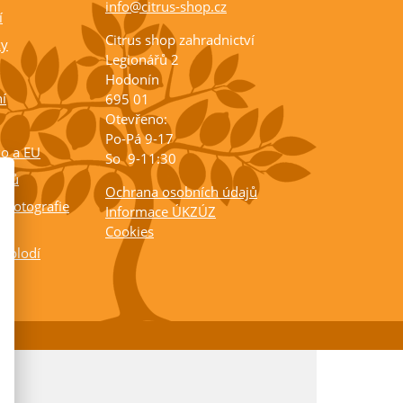
info@citrus-shop.cz
í
Citrus shop zahradnictví
ky
Legionářů 2
Hodonín
í
695 01
Otevřeno:
Po-Pá 9-17
ko a EU
So 9-11:30
rusů
Ochrana osobních údajů
 fotografie
Informace ÚKZÚZ
Cookies
a plodí