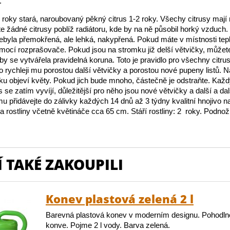
.
 roky stará, naroubovaný pěkný citrus 1-2 roky. Všechy citrusy mají r
e žádné citrusy poblíž radiátoru, kde by na ně působil horký vzduch. 
byla přemokřená, ale lehká, nakypřená. Pokud máte v místnosti tep
pomocí rozprašovače. Pokud jsou na stromku již delší větvičky, můžete
by se vytvářela pravidelná koruna. Toto je pravidlo pro všechny citrus
o rychleji mu porostou další větvičky a porostou nové pupeny listů. N
ku objeví květy. Pokud jich bude mnoho, částečně je odstraňte. Každ
s se zatím vyvíjí, důležitější pro něho jsou nové větvičky a další a dalš
mu přidávejte do zálivky každých 14 dnů až 3 týdny kvalitní hnojivo na
 rostliny včetně květináče cca 65 cm. Stáří rostliny: 2 roky. Podnož
 TAKÉ ZAKOUPILI
Konev plastová zelená 2 l
Barevná plastová konev v moderním designu. Pohodln
konve. Pojme 2 l vody. Barva zelená.