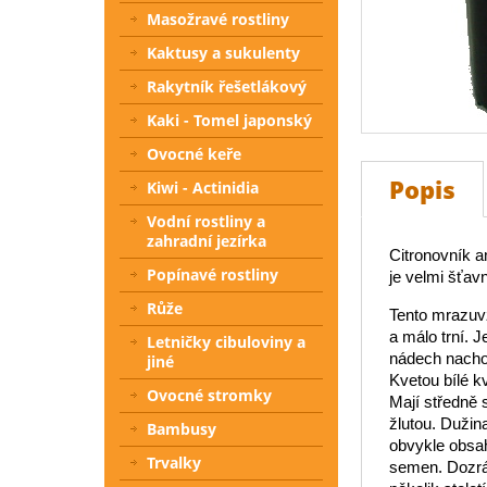
Masožravé rostliny
Kaktusy a sukulenty
Rakytník řešetlákový
Kaki - Tomel japonský
Ovocné keře
Popis
Kiwi - Actinidia
Vodní rostliny a
zahradní jezírka
Citronovník am
Popínavé rostliny
je velmi šťavn
Růže
Tento mrazuvz
a málo trní. 
Letničky cibuloviny a
nádech nachov
jiné
Kvetou bílé kv
Ovocné stromky
Mají středně s
žlutou. Dužin
Bambusy
obvykle obsa
Trvalky
semen. Dozráva