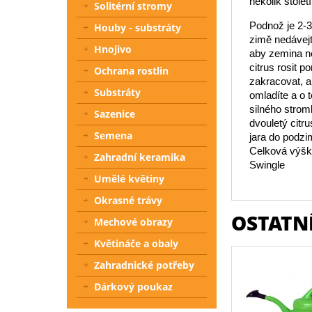
několik století
Solitérní stromy
Podnož je 2-3
Houby - substráty
zimě nedávejt
Hnojivo
aby zemina ne
citrus rosit 
Ochrana rostlin
zakracovat, a
Substráty
omladíte a o t
silného strom
Sazenice
dvouletý citru
Semena
jara do podzi
Celková výška
Zahradní keramika
Swingle
Umělé květiny
Okrasné trávy
OSTATNÍ
Mechové obrazy
Květináče a obaly
Zahradnické potřeby
Dárkový poukaz