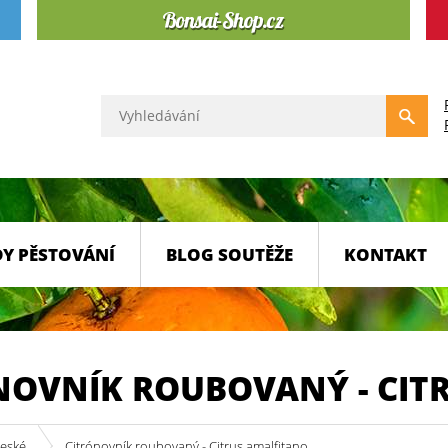
Y PĚSTOVÁNÍ
BLOG SOUTĚŽE
KONTAKT
NOVNÍK ROUBOVANÝ - CIT
české
Citrónovník roubovaný - Citrus amalfitano