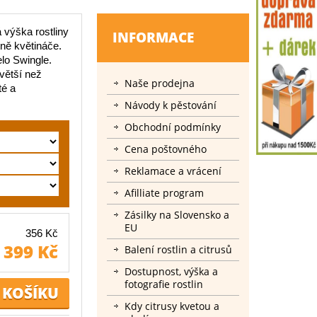
á výška rostliny
INFORMACE
ně květináče.
elo Swingle.
 větší než
Naše prodejna
té a
Návody k pěstování
Obchodní podmínky
Cena poštovného
Reklamace a vrácení
Afilliate program
Zásilky na Slovensko a
EU
356 Kč
399 Kč
Balení rostlin a citrusů
Dostupnost, výška a
fotografie rostlin
Kdy citrusy kvetou a