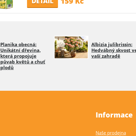
159 Kč
DETAIL
Planika obecná:
Albizia julibrissin:
Unikátní dřevina,
Hedvábný skvost v
která propojuje
vaší zahradě
půvab květů a chuť
plodů
Informace
Naše prodejna