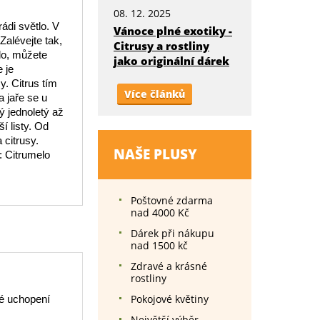
08. 12. 2025
ádi světlo. V
Vánoce plné exotiky -
Zalévejte tak,
Citrusy a rostliny
lo, můžete
jako originální dárek
 je
y. Citrus tím
Více článků
a jaře se u
ý jednoletý až
í listy. Od
 citrusy.
NAŠE PLUSY
: Citrumelo
Poštovné zdarma
nad 4000 Kč
Dárek při nákupu
nad 1500 kč
Zdravé a krásné
rostliny
Pokojové květiny
é uchopení
Největší výběr