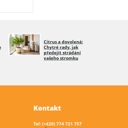
Citrus a dovolená:
e
Chytré rady, jak
předejít strádání
vašeho stromku
Kontakt
Tel: (+420) 774 721 757