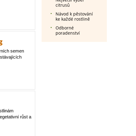
citrusů
Návod k pěstování
ke každé rostlině
Odborné
poradenství
g
avních semen
stávajících
stlinám
getativní růst a