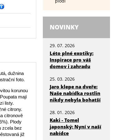
plodí
NOVINKY
29. 07. 2026
Léto plné exotiky:
Inspirace pro váš
domov i zahradu
lutá, dužnina
25. 03. 2026
strační foto.
Jaro klepe na dveře:
ovitou korunou
Naše nabídka rostlin
. Poupata mají
nikdy nebyla bohatší
 listy.
žné citrony.
28. 01. 2026
na citronově
Kaki - Tomel
 6%). Plody
japonský: Nyní v naší
 zcela bez
nabídce
pěstovaná již