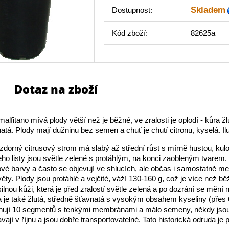
Skladem
Dostupnost:
Kód zboží:
82625a
Dotaz na zboží
alfitano mívá plody větší než je běžné, ve zralosti je oplodí - kůra ž
atá. Plody mají dužninu bez semen a chuť je chutí citronu, kyselá. Ilu
dorný citrusový strom má slabý až střední růst s mírně hustou, kul
Jeho listy jsou světle zelené s protáhlým, na konci zaobleným tvarem
é barvy a často se objevují ve shlucích, ale občas i samostatně mezi
ěty. Plody jsou protáhlé a vejčité, váží 130-160 g, což je více než bě
ilnou kůži, která je před zralostí světle zelená a po dozrání se mění 
a je také žlutá, středně šťavnatá s vysokým obsahem kyseliny (přes
hují 10 segmentů s tenkými membránami a málo semeny, někdy jsou
jí v říjnu a jsou dobře transportovatelné. Tato historická odruda je 