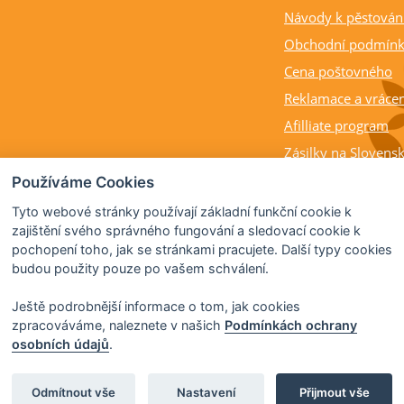
Návody k pěstován
Obchodní podmín
Cena poštovného
Reklamace a vrácen
Afilliate program
Zásilky na Slovens
Balení rostlin a cit
Používáme Cookies
Dostupnost, výška a
Tyto webové stránky používají základní funkční cookie k
rostlin
zajištění svého správného fungování a sledovací cookie k
pochopení toho, jak se stránkami pracujete. Další typy cookies
Kdy citrusy kvetou 
budou použity pouze po vašem schválení.
Ještě podrobnější informace o tom, jak cookies
zpracováváme, naleznete v našich
Podmínkách ochrany
osobních údajů
.
© 2026 Citrus-shop.cz -
Partnerský program
Odmítnout vše
Nastavení
Přijmout vše