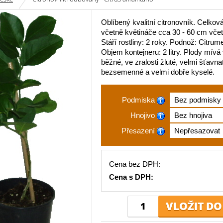
Oblíbený kvalitní citronovník. Celkov
včetně květináče cca 30 - 60 cm včet
Stáří rostliny: 2 roky. Podnož: Citrum
Objem kontejneru: 2 litry. Plody mívá
běžné, ve zralosti žluté, velmi šťavna
bezsemenné a velmi dobře kyselé.
Podmiska
Hnojivo
Přesazení
Cena bez DPH:
Cena s DPH: