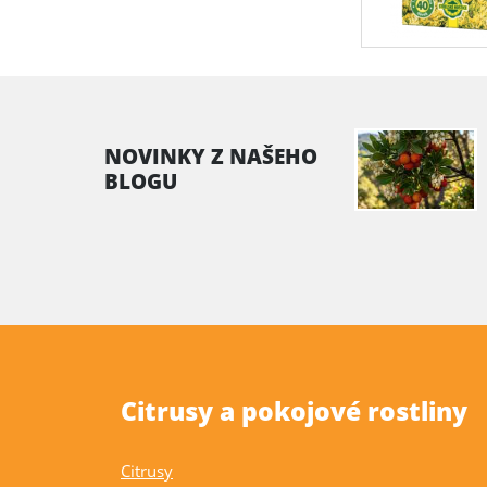
NOVINKY Z NAŠEHO
BLOGU
Citrusy a pokojové rostliny
Citrusy