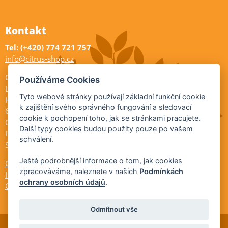
Kontakt
Tel: (+420) 774 721 757
info@citrus-shop.cz
Citrus shop zahradnictví
Používáme Cookies
Legionářů 2
Tyto webové stránky používají základní funkční cookie
Hodonín
k zajištění svého správného fungování a sledovací
695 01
cookie k pochopení toho, jak se stránkami pracujete.
Otevřeno:
Další typy cookies budou použity pouze po vašem
Po-Pá 9-17
schválení.
So 9-11:30
Ještě podrobnější informace o tom, jak cookies
Ochrana osobních údajů
zpracováváme, naleznete v našich
Podmínkách
Informace ÚKZÚZ
ochrany osobních údajů
.
Cookies
Odmítnout vše