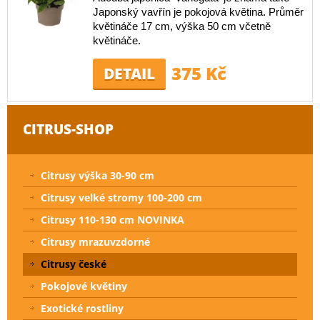
Japonský vavřín je pokojová květina. Průměr
květináče 17 cm, výška 50 cm včetně
květináče.
375 Kč
DETAIL
CITRUS-SHOP
Citrusy výška 30-90 cm
Citrusy velké stromy 100-200 cm
Citrusy 110-130 cm NOVINKA
Citrusy mrazuvzdorné
Citrusy české
Pokojové květiny
Exotické rostliny