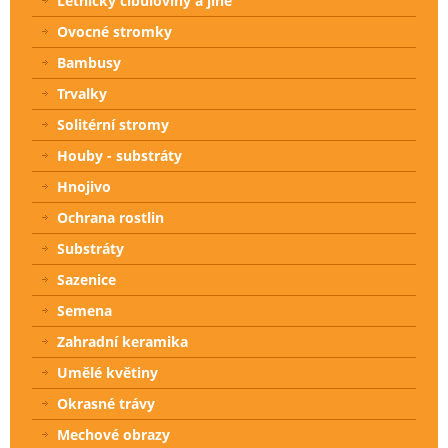
Letničky cibuloviny a jiné
Ovocné stromky
Bambusy
Trvalky
Solitérní stromy
Houby - substráty
Hnojivo
Ochrana rostlin
Substráty
Sazenice
Semena
Zahradní keramika
Umělé květiny
Okrasné trávy
Mechové obrazy