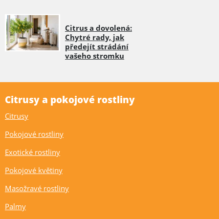
Citrus a dovolená:
Chytré rady, jak
předejít strádání
vašeho stromku
Citrusy a pokojové rostliny
Citrusy
Pokojové rostliny
Exotické rostliny
Pokojové květiny
Masožravé rostliny
Palmy