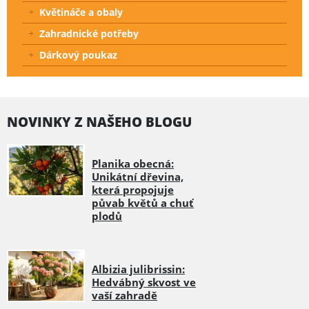
Květináče a obaly
Zahradnické potřeby
Dárkový poukaz
NOVINKY Z NAŠEHO BLOGU
Planika obecná:
Unikátní dřevina,
která propojuje
půvab květů a chuť
plodů
Albizia julibrissin:
Hedvábný skvost ve
vaší zahradě