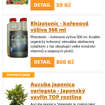
59 Kč
DETAIL
Rhizotonic - kořenová
výživa 500 ml
Rhizotonic – kořenová výživa 500 ml. Kvalitní
organický kořenový stimulátor obohacený
výtažkem z řas obsahující velké množství
vitamínů a stopových prvků.
860 Kč
DETAIL
DOPORUČUJEME
Aucuba japonica
variegata - Japonský
vavřín TOP rostlina
Aucuba japonica 'Variegata' je známá také