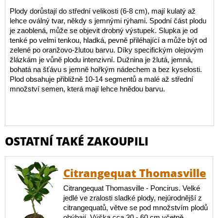
Plody dorůstají do střední velikosti (6-8 cm), mají kulatý až
lehce oválný tvar, někdy s jemnými rýhami. Spodní část plodu
je zaoblená, může se objevit drobný výstupek. Slupka je od
tenké po velmi tenkou, hladká, pevně přiléhající a může být od
zelené po oranžovo-žlutou barvu. Díky specifickým olejovým
žlázkám je vůně plodu intenzivní. Dužnina je žlutá, jemná,
bohatá na šťávu s jemně hořkým nádechem a bez kyselosti.
Plod obsahuje přibližně 10-14 segmentů a malé až střední
množství semen, která mají lehce hnědou barvu.
OSTATNÍ TAKÉ ZAKOUPILI
Citrangequat Thomasville
Citrangequat Thomasville - Poncirus. Velké
jedlé ve zralosti sladké plody, nejúrodnější z
citrangequatů, větve se pod množstvím plodů
ohýbají. Výška cca 30 - 60 cm včetně