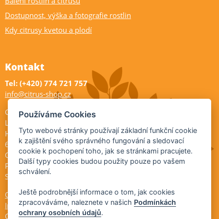
Balení rostlin a citrusů
Dostupnost, výška a fotografie rostlin
Kdy citrusy kvetou a plodí
Kontakt
Tel: (+420) 774 721 757
info@citrus-shop.cz
Citrus shop zahradnictví
Používáme Cookies
Legionářů 2
Tyto webové stránky používají základní funkční cookie
Hodonín
k zajištění svého správného fungování a sledovací
695 01
cookie k pochopení toho, jak se stránkami pracujete.
Otevřeno:
Další typy cookies budou použity pouze po vašem
Po-Pá 9-17
schválení.
So 9-11:30
Ještě podrobnější informace o tom, jak cookies
Ochrana osobních údajů
zpracováváme, naleznete v našich
Podmínkách
Informace ÚKZÚZ
ochrany osobních údajů
.
Cookies