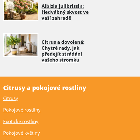
Albizia julibrissin:
Hedvábný skvost ve
vaší zahradě
Citrus a dovolená:
Chytré rady, jak
předejít strádání
vašeho stromku
Citrusy a pokojové rostliny
Citrusy
Pokojové rostliny
Exotické rostliny
Pokojové květiny