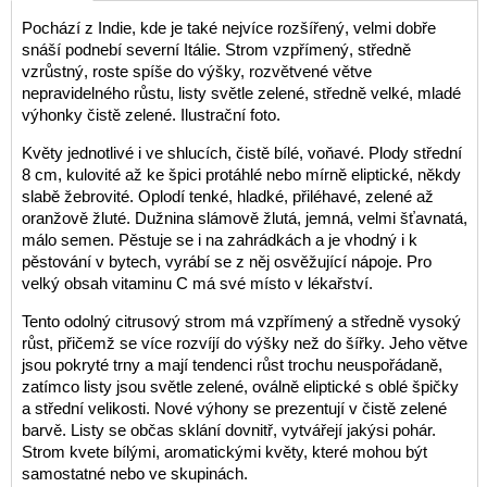
Pochází z Indie, kde je také nejvíce rozšířený, velmi dobře
snáší podnebí severní Itálie. Strom vzpřímený, středně
vzrůstný, roste spíše do výšky, rozvětvené větve
nepravidelného růstu, listy světle zelené, středně velké, mladé
výhonky čistě zelené. Ilustrační foto.
Květy jednotlivé i ve shlucích, čistě bílé, voňavé. Plody střední
8 cm, kulovité až ke špici protáhlé nebo mírně eliptické, někdy
slabě žebrovité. Oplodí tenké, hladké, přiléhavé, zelené až
oranžově žluté. Dužnina slámově žlutá, jemná, velmi šťavnatá,
málo semen. Pěstuje se i na zahrádkách a je vhodný i k
pěstování v bytech, vyrábí se z něj osvěžující nápoje. Pro
velký obsah vitaminu C má své místo v lékařství.
Tento odolný citrusový strom má vzpřímený a středně vysoký
růst, přičemž se více rozvíjí do výšky než do šířky. Jeho větve
jsou pokryté trny a mají tendenci růst trochu neuspořádaně,
zatímco listy jsou světle zelené, oválně eliptické s oblé špičky
a střední velikosti. Nové výhony se prezentují v čistě zelené
barvě. Listy se občas sklání dovnitř, vytvářejí jakýsi pohár.
Strom kvete bílými, aromatickými květy, které mohou být
samostatné nebo ve skupinách.