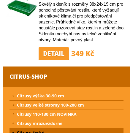
Skvělý skleník s rozměry 38x24x19 cm pro
pohodlné pěstování rostlin, které vyžadují
skleníkové klima či pro předpěstování
sazenic. Průhledné víko, kterým můžete
neustále pozorovat stav rostlin a zelené dno.
Skleníku nechybí nastavitelné ventilační
otvory. Materiál: pevný plast.
349 Kč
DETAIL
CITRUS-SHOP
Citrusy výška 30-90 cm
Citrusy velké stromy 100-200 cm
Citrusy 110-130 cm NOVINKA
Citrusy mrazuvzdorné
Citrusy české