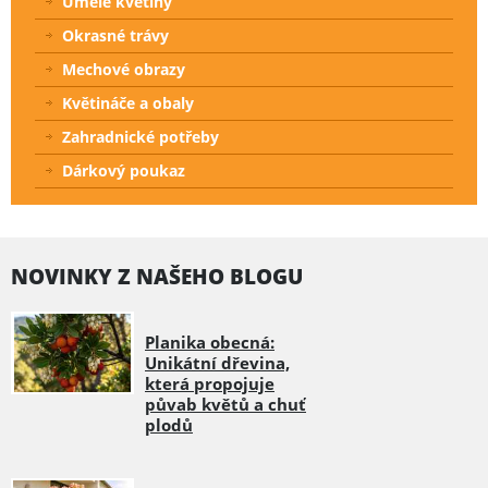
Umělé květiny
Okrasné trávy
Mechové obrazy
Květináče a obaly
Zahradnické potřeby
Dárkový poukaz
NOVINKY Z NAŠEHO BLOGU
Planika obecná:
Unikátní dřevina,
která propojuje
půvab květů a chuť
plodů