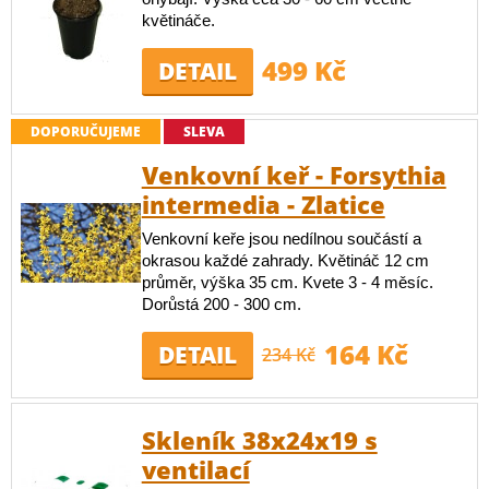
květináče.
499 Kč
DETAIL
DOPORUČUJEME
SLEVA
Venkovní keř - Forsythia
intermedia - Zlatice
Venkovní keře jsou nedílnou součástí a
okrasou každé zahrady. Květináč 12 cm
průměr, výška 35 cm. Kvete 3 - 4 měsíc.
Dorůstá 200 - 300 cm.
164 Kč
DETAIL
234 Kč
Skleník 38x24x19 s
ventilací