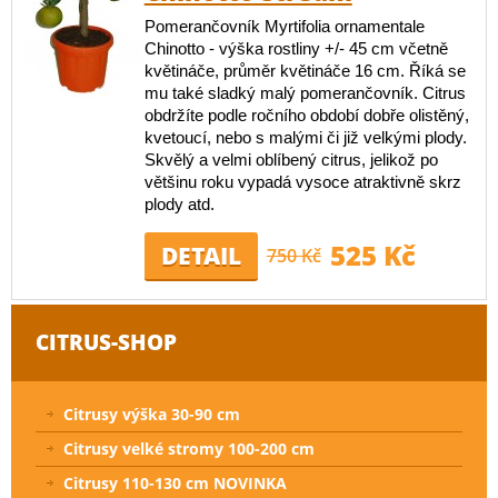
Pomerančovník Myrtifolia ornamentale
Chinotto - výška rostliny +/- 45 cm včetně
květináče, průměr květináče 16 cm. Říká se
mu také sladký malý pomerančovník. Citrus
obdržíte podle ročního období dobře olistěný,
kvetoucí, nebo s malými či již velkými plody.
Skvělý a velmi oblíbený citrus, jelikož po
většinu roku vypadá vysoce atraktivně skrz
plody atd.
525 Kč
DETAIL
750 Kč
CITRUS-SHOP
Citrusy výška 30-90 cm
Citrusy velké stromy 100-200 cm
Citrusy 110-130 cm NOVINKA