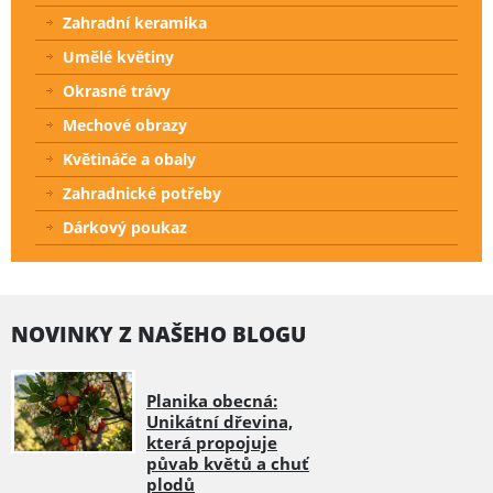
Zahradní keramika
Umělé květiny
Okrasné trávy
Mechové obrazy
Květináče a obaly
Zahradnické potřeby
Dárkový poukaz
NOVINKY Z NAŠEHO BLOGU
Planika obecná:
Unikátní dřevina,
která propojuje
půvab květů a chuť
plodů