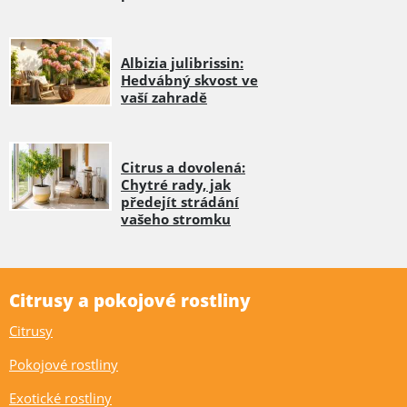
Albizia julibrissin:
Hedvábný skvost ve
vaší zahradě
Citrus a dovolená:
Chytré rady, jak
předejít strádání
vašeho stromku
Citrusy a pokojové rostliny
Citrusy
Pokojové rostliny
Exotické rostliny