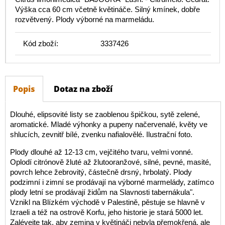
Výška cca 60 cm včetně květináče. Silný kmínek, dobře
rozvětvený. Plody výborné na marmeládu.
Kód zboží:
3337426
Popis
Dotaz na zboží
Dlouhé, elipsovité listy se zaoblenou špičkou, sytě zelené,
aromatické. Mladé výhonky a pupeny načervenalé, květy ve
shlucích, zevnitř bílé, zvenku nafialovělé. Ilustrační foto.
Plody dlouhé až 12-13 cm, vejčitého tvaru, velmi vonné.
Oplodí citrónově žluté až žlutooranžové, silné, pevné, masité,
povrch lehce žebrovitý, částečně drsný, hrbolatý. Plody
podzimní i zimní se prodávají na výborné marmelády, zatímco
plody letní se prodávají židům na Slavnosti tabernákula".
Vznikl na Blízkém východě v Palestině, pěstuje se hlavně v
Izraeli a též na ostrově Korfu, jeho historie je stará 5000 let.
Zalévejte tak, aby zemina v květináči nebyla přemokřená, ale