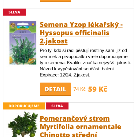
SLEVA
Semena Yzop lékařský -
Hyssopus officinalis
2.jakost
Pro ty, kdo si rádi pěstují rostliny sami již od
semínek a prvopočátku vřele doporučujeme
tyto semena. Kvalitní značka nejvyšší jakosti.
Návod k vypěstování součástí balení.
Expirace: 12/24. 2.jakost.
59 Kč
DETAIL
74 Kč
DOPORUČUJEME
SLEVA
Pomerančový strom
Myrtifolia ornamentale
Chinotto střední