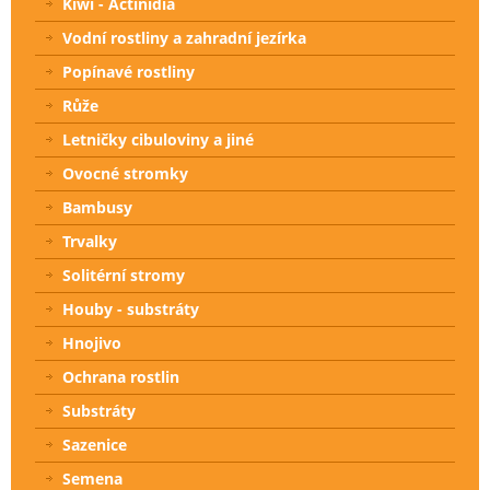
Kiwi - Actinidia
Vodní rostliny a zahradní jezírka
Popínavé rostliny
Růže
Letničky cibuloviny a jiné
Ovocné stromky
Bambusy
Trvalky
Solitérní stromy
Houby - substráty
Hnojivo
Ochrana rostlin
Substráty
Sazenice
Semena