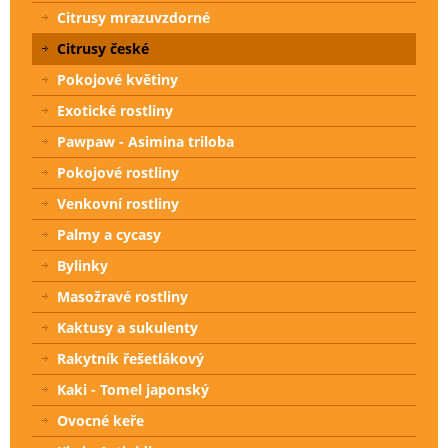
Citrusy mrazuvzdorné
Citrusy české
Pokojové květiny
Exotické rostliny
Pawpaw - Asimina triloba
Pokojové rostliny
Venkovní rostliny
Palmy a cycasy
Bylinky
Masožravé rostliny
Kaktusy a sukulenty
Rakytník řešetlákový
Kaki - Tomel japonský
Ovocné keře