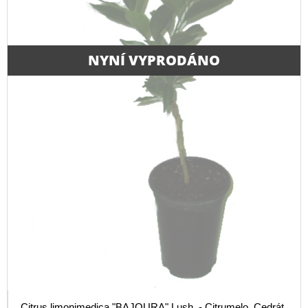
NYNÍ VYPRODÁNO
Citrus limonimedica "BAJOURA" Lush. - Citrumelo. Cedrát.