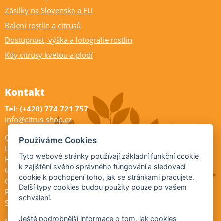
Zásilky na Slovensko a EU
Balení rostlin a citrusů
Dostupnost, výška a fotografie rostlin
Kdy citrusy kvetou a plodí
Kontakt
Tel: (+420) 774 721 757
info@citrus-shop.cz
Citrus shop zahradnictví
Používáme Cookies
Legionářů 2
Tyto webové stránky používají základní funkční cookie
Hodonín
k zajištění svého správného fungování a sledovací
695 01
cookie k pochopení toho, jak se stránkami pracujete.
Otevřeno:
Další typy cookies budou použity pouze po vašem
Po-Pá 9-17
schválení.
So 9-11:30
Ještě podrobnější informace o tom, jak cookies