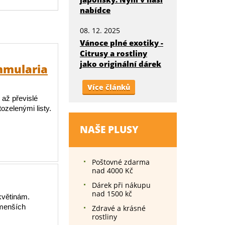
nabídce
08. 12. 2025
Vánoce plné exotiky -
Citrusy a rostliny
jako originální dárek
mmularia
Více článků
 až převislé
ozelenými listy.
NAŠE PLUSY
Poštovné zdarma
nad 4000 Kč
Dárek při nákupu
nad 1500 kč
květinám.
 menších
Zdravé a krásné
rostliny