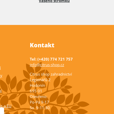
vašeho stromku
Kontakt
Tel: (+420) 774 721 757
info@citrus-shop.cz
í
Citrus shop zahradnictví
ky
Legionářů 2
Hodonín
í
695 01
Otevřeno:
Po-Pá 9-17
ko a EU
So 9-11:30
rusů