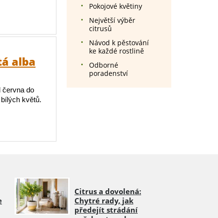
Pokojové květiny
Největší výběr
citrusů
Návod k pěstování
ke každé rostlině
tá alba
Odborné
poradenství
d června do
ílých květů.
Citrus a dovolená:
e
Chytré rady, jak
předejít strádání