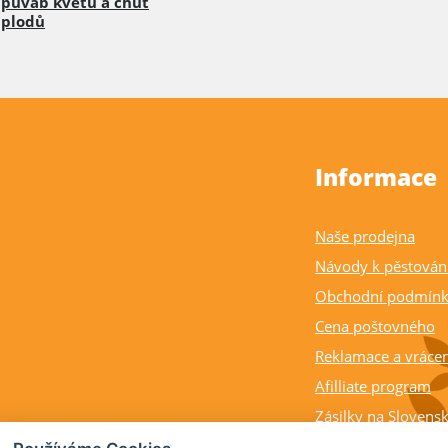
půvab květů a chuť
plodů
Informace
Naše prodejna
Návody k pěstován
Obchodní podmín
Cena poštovného
Reklamace a vrácen
Afilliate program
Zásilky na Slovens
Balení rostlin a cit