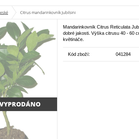
české
Citrus mandarinkovník Jubilsini
Mandarinkovník Citrus Reticulata Jubi
dobré jakosti. Výška citrusu 40 - 60 
květináče.
Kód zboží:
041284
 VYPRODÁNO