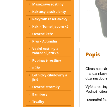
Masožravé rostliny
Kaktusy a sukulenty
Rakytník řešetlákový
Kaki - Tomel japonský
Ovocné keře
Kiwi - Actinidia
Vodní rostliny a
Popis
zahradní jezírka
Popínavé rostliny
Růže
Citrus nucelá
mandarinkovn
Letničky cibuloviny a
dužnina dobré
jiné
Výška rostliny
Ovocné stromky
Podnož: citru
Bambusy
Ilustarační fot
Trvalky