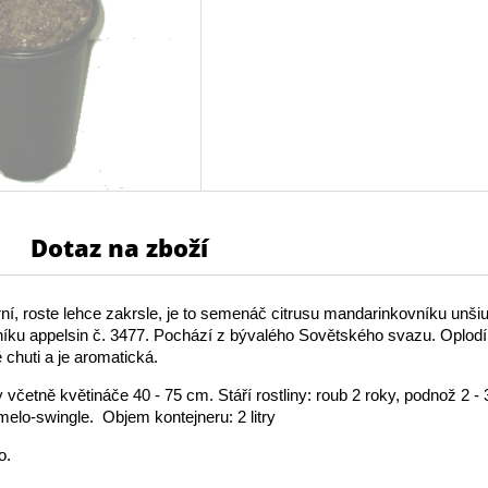
Dotaz na zboží
rní, roste lehce zakrsle, je to semenáč citrusu mandarinkovníku unš
íku appelsin č. 3477. Pochází z bývalého Sovětského svazu. Oplodí
 chuti a je aromatická.
 včetně květináče 40 - 75 cm. Stáří rostliny: roub 2 roky, podnož 2 - 
melo-swingle. Objem kontejneru: 2 litry
o.