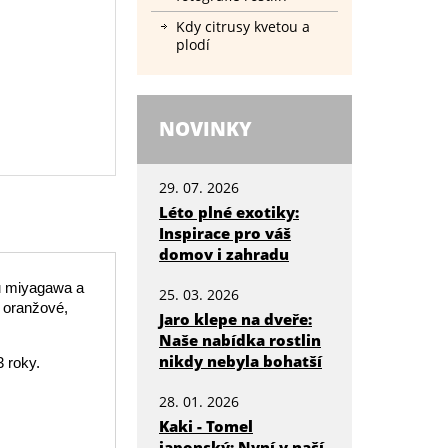
Kdy citrusy kvetou a
plodí
NOVINKY
29. 07. 2026
Léto plné exotiky:
Inspirace pro váš
domov i zahradu
iu miyagawa a
25. 03. 2026
 oranžové,
Jaro klepe na dveře:
Naše nabídka rostlin
nikdy nebyla bohatší
3 roky.
28. 01. 2026
Kaki - Tomel
japonský: Nyní v naší