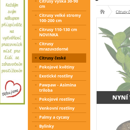
Citrusy výška 30-90
cm
Citrusy 
Citrusy velké stromy
100-200 cm
Citrusy 110-130 cm
NOVINKA
Citrusy
mrazuvzdorné
Citrusy české
Pokojové květiny
Exotické rostliny
Pawpaw - Asimina
triloba
NYNÍ
Pokojové rostliny
Venkovní rostliny
Palmy a cycasy
Bylinky