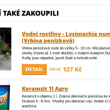
 TAKÉ ZAKOUPILI
Vodní rostliny - Lysimachia nu
(Vrbina penízková)
Vrbina penízková roste do výšky 5 - 10 cm. Má plazivé
stonky (často až 1 metr dlouhé), s malými kulatými žlut
Květy jsou nápadné, jasně žluté a hvězdicovité.
127 Kč
DETAIL
159 Kč
Keramzit 1l Agro
Keramzit o objemu 1 l. Známá dekorační pomůcka ke 
Hrubost 4 - 8 mm. Vhodný pro dekoraci váz, fontán či
aranžmá.