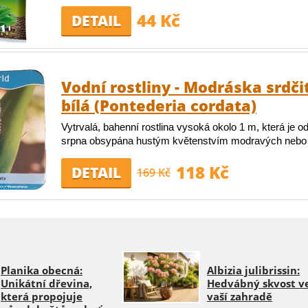
44 Kč
DETAIL
Vodní rostliny - Modráska srdči
bílá (Pontederia cordata)
Vytrvalá, bahenní rostlina vysoká okolo 1 m, která je o
srpna obsypána hustým květenstvím modravých nebo b
118 Kč
DETAIL
169 Kč
Planika obecná:
Albizia julibrissin:
Unikátní dřevina,
Hedvábný skvost v
která propojuje
vaší zahradě