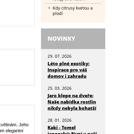
Kdy citrusy kvetou a
plodí
NOVINKY
29. 07. 2026
Léto plné exotiky:
Inspirace pro váš
domov i zahradu
25. 03. 2026
Jaro klepe na dveře:
Naše nabídka rostlin
nikdy nebyla bohatší
28. 01. 2026
květinám. Jeho
Kaki - Tomel
ům elegantní
japonský: Nyní v naší