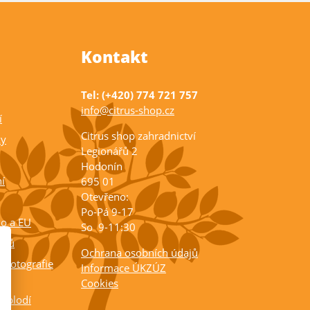
Kontakt
Tel: (+420) 774 721 757
info@citrus-shop.cz
í
Citrus shop zahradnictví
ky
Legionářů 2
Hodonín
í
695 01
Otevřeno:
Po-Pá 9-17
ko a EU
So 9-11:30
rusů
Ochrana osobních údajů
 fotografie
Informace ÚKZÚZ
Cookies
a plodí