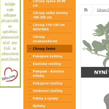
Citrusy výška 30-90
cm
Citrusy 
Citrusy velké stromy
100-200 cm
Citrusy 110-130 cm
NOVINKA
Citrusy
mrazuvzdorné
Citrusy české
Pokojové květiny
Exotické rostliny
Pawpaw - Asimina
NYNÍ
triloba
Pokojové rostliny
Venkovní rostliny
Palmy a cycasy
Bylinky