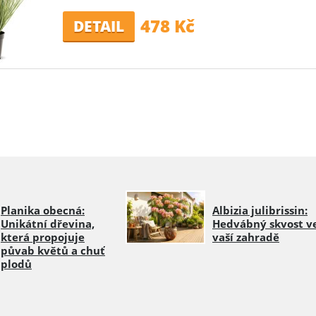
478 Kč
DETAIL
Planika obecná:
Albizia julibrissin:
Unikátní dřevina,
Hedvábný skvost v
která propojuje
vaší zahradě
půvab květů a chuť
plodů