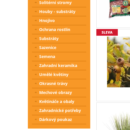
Solitérní stromy
Houby - substráty
Hnojivo
Ochrana rostlin
SLEVA
Substráty
Sazenice
Semena
Zahradní keramika
Umělé květiny
Okrasné trávy
Mechové obrazy
Květináče a obaly
Zahradnické potřeby
Dárkový poukaz