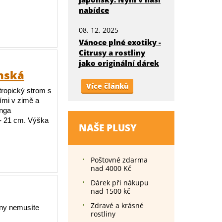
nabídce
08. 12. 2025
Vánoce plné exotiky -
Citrusy a rostliny
jako originální dárek
onská
Více článků
tropický strom s
ími v zimě a
anga
 - 21 cm. Výška
NAŠE PLUSY
Poštovné zdarma
nad 4000 Kč
Dárek při nákupu
nad 1500 kč
Zdravé a krásné
iny nemusíte
rostliny