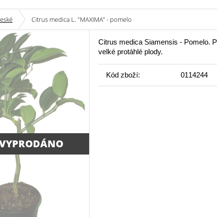
české
Citrus medica L. "MAXIMA" - pomelo
Citrus medica Siamensis - Pomelo. P
velké protáhlé plody.
Kód zboží:
0114244
 VYPRODÁNO