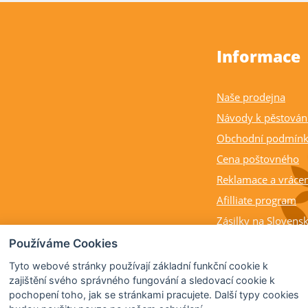
Informace
Naše prodejna
Návody k pěstován
Obchodní podmín
Cena poštovného
Reklamace a vrácen
Afilliate program
Zásilky na Slovens
Balení rostlin a cit
Používáme Cookies
Dostupnost, výška a
Tyto webové stránky používají základní funkční cookie k
rostlin
zajištění svého správného fungování a sledovací cookie k
pochopení toho, jak se stránkami pracujete. Další typy cookies
Kdy citrusy kvetou 