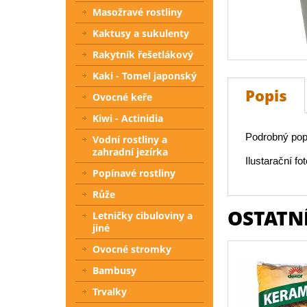
Masožravé rostliny
Kaktusy a sukulenty
Rakytník řešetlákový
Kaki - Tomel japonský
Popis
Ovocné keře
Kiwi - Actinidia
Podrobný popi
Vodní rostliny a
zahradní jezírka
Ilustarační fot
Popínavé rostliny
Růže
OSTATNÍ
Letničky cibuloviny a
jiné
Ovocné stromky
Bambusy
Trvalky