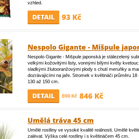
vzhled.
93 Kč
DETAIL
Nespolo Gigante - Mišpule jap
Nespolo Gigante - Mišpule japonská je stálezelený sub
velkými kožovitými listy, vonnými bílými květy kvetouc
sladkými žlutooranžovými plody s chutí meruňky a m
dozrávajícími na jaře. Stromek v květináči průměru 18
130 až 150 cm.
846 Kč
DETAIL
890 Kč
Umělá tráva 45 cm
Umělé rostliny ve vysoké kvalitě reálnosti. Umělé květ
zalévat. Výška celé rostliny i s květináčem 45 cm.