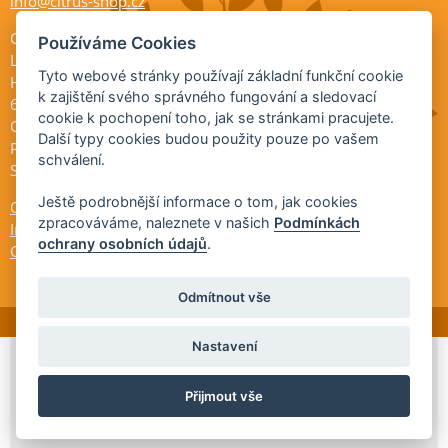
info@citrus-shop.cz
Citrus shop zahradnictví
Používáme Cookies
Legionářů 2
Tyto webové stránky používají základní funkční cookie
Hodonín
k zajištění svého správného fungování a sledovací
695 01
cookie k pochopení toho, jak se stránkami pracujete.
Otevřeno:
Další typy cookies budou použity pouze po vašem
Po-Pá 9-17
schválení.
So 9-11:30
Ještě podrobnější informace o tom, jak cookies
Ochrana osobních údajů
zpracováváme, naleznete v našich
Podmínkách
Informace ÚKZÚZ
ochrany osobních údajů
.
Cookies
Odmítnout vše
Nastavení
© 2026 Citrus-shop.cz -
Partnerský
Přijmout vše
program
Partner ID: