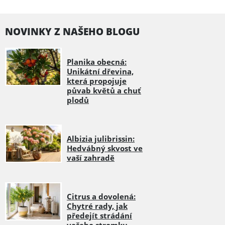
NOVINKY Z NAŠEHO BLOGU
Planika obecná:
Unikátní dřevina,
která propojuje
půvab květů a chuť
plodů
Albizia julibrissin:
Hedvábný skvost ve
vaší zahradě
Citrus a dovolená:
Chytré rady, jak
předejít strádání