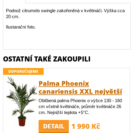
Podnož citrumelo swingle zakořeněná v květináči. Výška cca
20 cm.
Ilustarační foto.
OSTATNÍ TAKÉ ZAKOUPILI
DOPORUČUJEME
Palma Phoenix
canariensis XXL největší
Oblíbená palma Phoenix o výšce 130 - 160
cm včetně květináče, průměr květináče 26
cm. Nejnižší teplota +5°C.
1 990 Kč
DETAIL