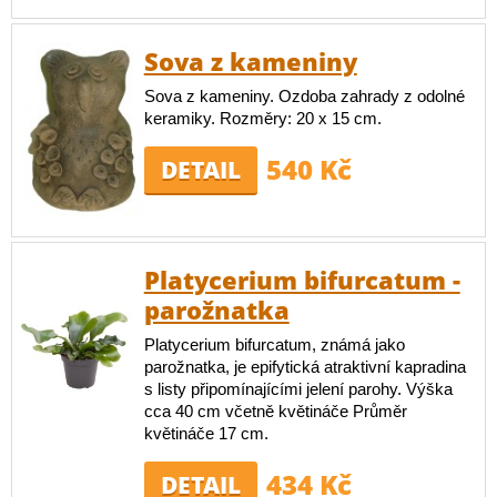
Sova z kameniny
Sova z kameniny. Ozdoba zahrady z odolné
keramiky. Rozměry: 20 x 15 cm.
540 Kč
DETAIL
Platycerium bifurcatum -
parožnatka
Platycerium bifurcatum, známá jako
parožnatka, je epifytická atraktivní kapradina
s listy připomínajícími jelení parohy. Výška
cca 40 cm včetně květináče Průměr
květináče 17 cm.
434 Kč
DETAIL