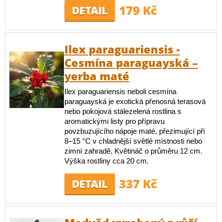
179 Kč
DETAIL
Ilex paraguariensis -
Cesmína paraguayská –
yerba maté
Ilex paraguariensis neboli cesmína
paraguayská je exotická přenosná terasová
nebo pokojová stálezelená rostlina s
aromatickými listy pro přípravu
povzbuzujícího nápoje maté, přezimující při
8–15 °C v chladnější světlé místnosti nebo
zimní zahradě. Květináč o průměru 12 cm.
Výška rostliny cca 20 cm.
337 Kč
DETAIL