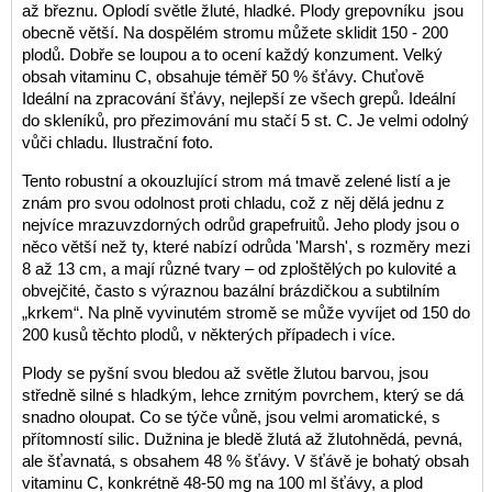
až březnu. Oplodí světle žluté, hladké. Plody grepovníku jsou
obecně větší. Na dospělém stromu můžete sklidit 150 - 200
plodů. Dobře se loupou a to ocení každý konzument. Velký
obsah vitaminu C, obsahuje téměř 50 % šťávy. Chuťově
Ideální na zpracování šťávy, nejlepší ze všech grepů. Ideální
do skleníků, pro přezimování mu stačí 5 st. C. Je velmi odolný
vůči chladu. Ilustrační foto.
Tento robustní a okouzlující strom má tmavě zelené listí a je
znám pro svou odolnost proti chladu, což z něj dělá jednu z
nejvíce mrazuvzdorných odrůd grapefruitů. Jeho plody jsou o
něco větší než ty, které nabízí odrůda 'Marsh', s rozměry mezi
8 až 13 cm, a mají různé tvary – od zploštělých po kulovité a
obvejčité, často s výraznou bazální brázdičkou a subtilním
„krkem“. Na plně vyvinutém stromě se může vyvíjet od 150 do
200 kusů těchto plodů, v některých případech i více.
Plody se pyšní svou bledou až světle žlutou barvou, jsou
středně silné s hladkým, lehce zrnitým povrchem, který se dá
snadno oloupat. Co se týče vůně, jsou velmi aromatické, s
přítomností silic. Dužnina je bledě žlutá až žlutohnědá, pevná,
ale šťavnatá, s obsahem 48 % šťávy. V šťávě je bohatý obsah
vitaminu C, konkrétně 48-50 mg na 100 ml šťávy, a plod