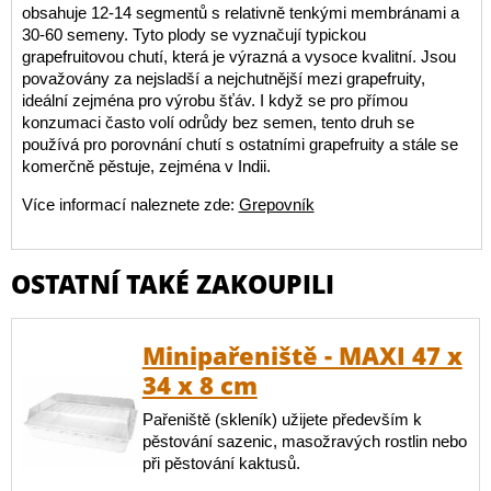
obsahuje 12-14 segmentů s relativně tenkými membránami a
30-60 semeny. Tyto plody se vyznačují typickou
grapefruitovou chutí, která je výrazná a vysoce kvalitní. Jsou
považovány za nejsladší a nejchutnější mezi grapefruity,
ideální zejména pro výrobu šťáv. I když se pro přímou
konzumaci často volí odrůdy bez semen, tento druh se
používá pro porovnání chutí s ostatními grapefruity a stále se
komerčně pěstuje, zejména v Indii.
Více informací naleznete zde:
Grepovník
OSTATNÍ TAKÉ ZAKOUPILI
Minipařeniště - MAXI 47 x
34 x 8 cm
Pařeniště (skleník) užijete především k
pěstování sazenic, masožravých rostlin nebo
při pěstování kaktusů.