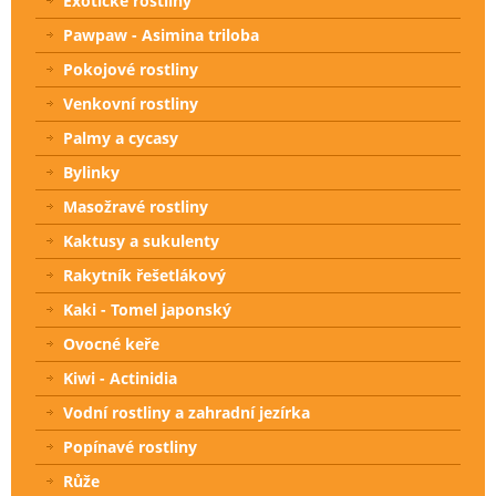
Exotické rostliny
Pawpaw - Asimina triloba
Pokojové rostliny
Venkovní rostliny
Palmy a cycasy
Bylinky
Masožravé rostliny
Kaktusy a sukulenty
Rakytník řešetlákový
Kaki - Tomel japonský
Ovocné keře
Kiwi - Actinidia
Vodní rostliny a zahradní jezírka
Popínavé rostliny
Růže