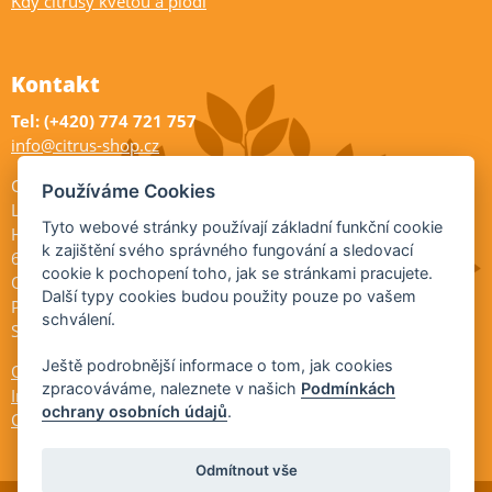
Kdy citrusy kvetou a plodí
Kontakt
Tel: (+420) 774 721 757
info@citrus-shop.cz
Citrus shop zahradnictví
Používáme Cookies
Legionářů 2
Tyto webové stránky používají základní funkční cookie
Hodonín
k zajištění svého správného fungování a sledovací
695 01
cookie k pochopení toho, jak se stránkami pracujete.
Otevřeno:
Další typy cookies budou použity pouze po vašem
Po-Pá 9-17
schválení.
So 9-11:30
Ještě podrobnější informace o tom, jak cookies
Ochrana osobních údajů
zpracováváme, naleznete v našich
Podmínkách
Informace ÚKZÚZ
ochrany osobních údajů
.
Cookies
Odmítnout vše