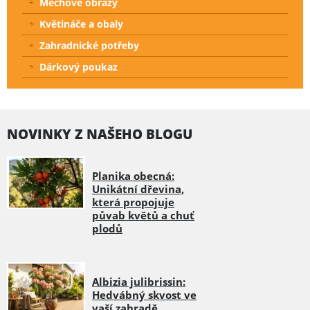
Mechové obrazy
Květináče a obaly
Zahradnické potřeby
Dárkový poukaz
NOVINKY Z NAŠEHO BLOGU
Planika obecná:
Unikátní dřevina,
která propojuje
půvab květů a chuť
plodů
Albizia julibrissin:
Hedvábný skvost ve
vaší zahradě