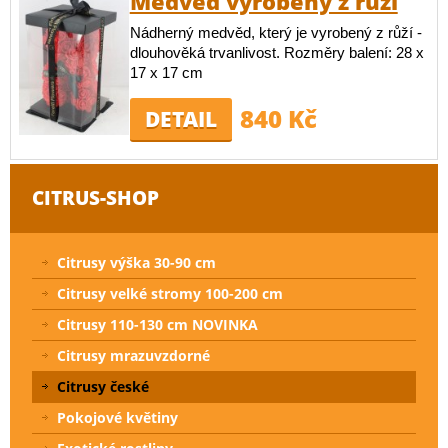
Medvěd vyrobený z růží
Nádherný medvěd, který je vyrobený z růží -
dlouhověká trvanlivost. Rozměry balení: 28 x
17 x 17 cm
840 Kč
DETAIL
CITRUS-SHOP
Citrusy výška 30-90 cm
Citrusy velké stromy 100-200 cm
Citrusy 110-130 cm NOVINKA
Citrusy mrazuvzdorné
Citrusy české
Pokojové květiny