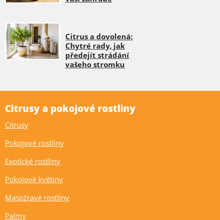
Citrus a dovolená:
Chytré rady, jak
předejít strádání
vašeho stromku
Citrusy a pokojové rostliny
Citrusy
Pokojové rostliny
Exotické rostliny
Pokojové květiny
Masožravé rostliny
Palmy