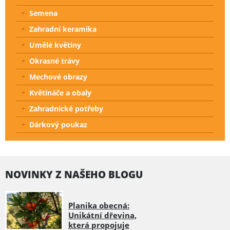
Semena
Zahradní keramika
Umělé květiny
Okrasné trávy
Mechové obrazy
Květináče a obaly
Zahradnické potřeby
Dárkový poukaz
NOVINKY Z NAŠEHO BLOGU
Planika obecná:
Unikátní dřevina,
která propojuje