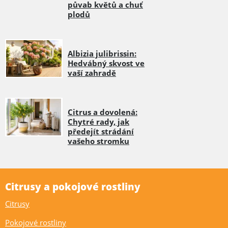
půvab květů a chuť
plodů
Albizia julibrissin:
Hedvábný skvost ve
vaší zahradě
Citrus a dovolená:
Chytré rady, jak
předejít strádání
vašeho stromku
Citrusy a pokojové rostliny
Citrusy
Pokojové rostliny