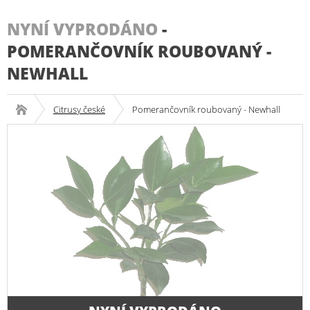
NYNÍ VYPRODÁNO
-
POMERANČOVNÍK ROUBOVANÝ -
NEWHALL
Citrusy české
Pomerančovník roubovaný - Newhall