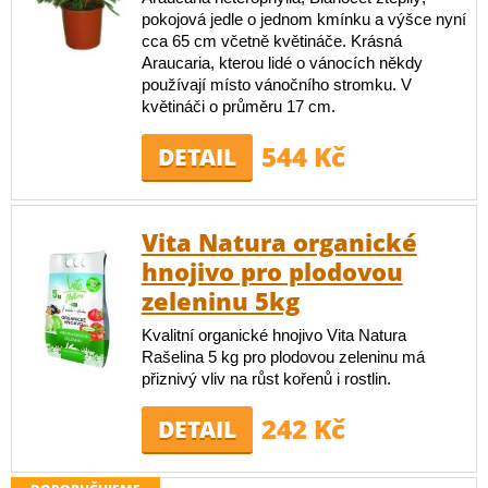
pokojová jedle o jednom kmínku a výšce nyní
cca 65 cm včetně květináče. Krásná
Araucaria, kterou lidé o vánocích někdy
používají místo vánočního stromku. V
květináči o průměru 17 cm.
544 Kč
DETAIL
Vita Natura organické
hnojivo pro plodovou
zeleninu 5kg
Kvalitní organické hnojivo Vita Natura
Rašelina 5 kg pro plodovou zeleninu má
přiznivý vliv na růst kořenů i rostlin.
242 Kč
DETAIL