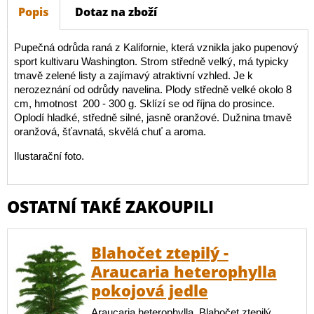
Popis
Dotaz na zboží
Pupečná odrůda raná z Kalifornie, která vznikla jako pupenový
sport kultivaru Washington. Strom středně velký, má typicky
tmavě zelené listy a zajímavý atraktivní vzhled. Je k
nerozeznání od odrůdy navelina. Plody středně velké okolo 8
cm, hmotnost 200 - 300 g. Sklízí se od října do prosince.
Oplodí hladké, středně silné, jasně oranžové. Dužnina tmavě
oranžová, šťavnatá, skvělá chuť a aroma.
Ilustarační foto.
OSTATNÍ TAKÉ ZAKOUPILI
Blahočet ztepilý -
Araucaria heterophylla
pokojová jedle
Araucaria heterophylla, Blahočet ztepilý,