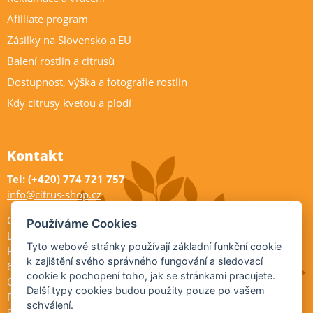
Afilliate program
Zásilky na Slovensko a EU
Balení rostlin a citrusů
Dostupnost, výška a fotografie rostlin
Kdy citrusy kvetou a plodí
Kontakt
Tel: (+420) 774 721 757
info@citrus-shop.cz
Citrus shop zahradnictví
Používáme Cookies
Legionářů 2
Tyto webové stránky používají základní funkční cookie
Hodonín
k zajištění svého správného fungování a sledovací
695 01
cookie k pochopení toho, jak se stránkami pracujete.
Otevřeno:
Další typy cookies budou použity pouze po vašem
Po-Pá 9-17
schválení.
So 9-11:30