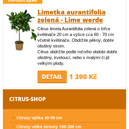
DOPORUČUJEME
Limetka aurantifolia
zelená - Lime werde
Citrus limeta Aurantifolia zelená o šířce
květináče 20 cm a výšce cca 60 - 70 cm
včetně květináče. Obdržíte pěkný, dobře
olistěný strom.
Citrus obdržíte podle ročního období dobře
olistěný, kvetoucí, nebo s malými či již
velkými plody.
1 390 Kč
DETAIL
CITRUS-SHOP
Citrusy výška 30-90 cm
Citrusy velké stromy 100-200 cm