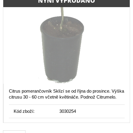
NYNÍ VYPRODÁNO
Citrus pomerančovník Sklízí se od října do prosince. Výška
citrusu 30 - 60 cm včetně květináče. Podnož Citrumelo.
Kód zboží:
3030254