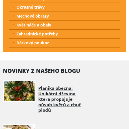
Okrasné trávy
Mechové obrazy
Květináče a obaly
Zahradnické potřeby
Dárkový poukaz
NOVINKY Z NAŠEHO BLOGU
Planika obecná:
Unikátní dřevina,
která propojuje
půvab květů a chuť
plodů