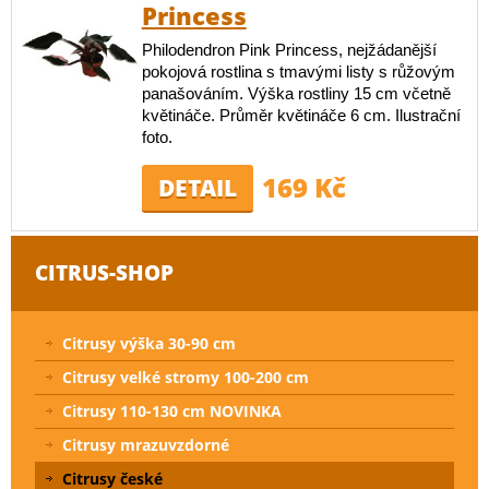
Princess
Philodendron Pink Princess, nejžádanější
pokojová rostlina s tmavými listy s růžovým
panašováním. Výška rostliny 15 cm včetně
květináče. Průměr květináče 6 cm. Ilustrační
foto.
169 Kč
DETAIL
CITRUS-SHOP
Citrusy výška 30-90 cm
Citrusy velké stromy 100-200 cm
Citrusy 110-130 cm NOVINKA
Citrusy mrazuvzdorné
Citrusy české