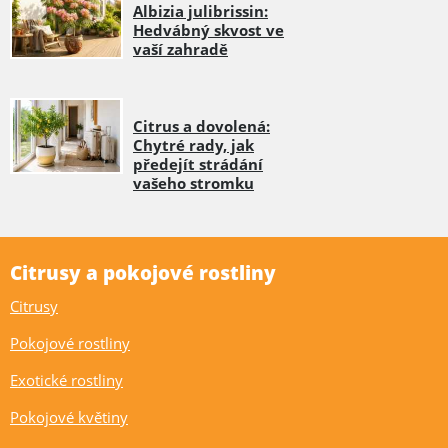
Albizia julibrissin:
Hedvábný skvost ve
vaší zahradě
Citrus a dovolená:
Chytré rady, jak
předejít strádání
vašeho stromku
Citrusy a pokojové rostliny
Citrusy
Pokojové rostliny
Exotické rostliny
Pokojové květiny