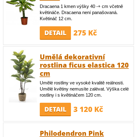
Dracaena 1 kmen výšky 40 -+ cm včetně
květináče. Dracaena není panašovaná.
Květináč 12 cm.
275 Kč
DETAIL
Umělá dekorativní
rostlina ficus elastica 120
cm
Umělé rostliny ve vysoké kvalitě reálnosti.
Umělé květiny nemusíte zalévat. Výška celé
rostliny i s květináčem 120 cm.
3 120 Kč
DETAIL
Philodendron Pink