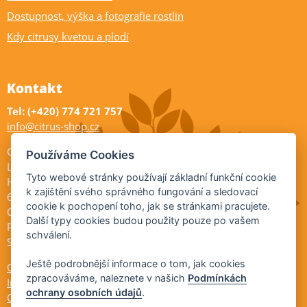
Dostupnost, výška a fotografie rostlin
Kdy citrusy kvetou a plodí
Kontakt
Tel: (+420) 774 721 757
info@citrus-shop.cz
Citrus shop zahradnictví
Používáme Cookies
Legionářů 2
Tyto webové stránky používají základní funkční cookie
Hodonín
k zajištění svého správného fungování a sledovací
695 01
cookie k pochopení toho, jak se stránkami pracujete.
Otevřeno:
Další typy cookies budou použity pouze po vašem
Po-Pá 9-17
schválení.
So 9-11:30
Ještě podrobnější informace o tom, jak cookies
Ochrana osobních údajů
zpracováváme, naleznete v našich
Podmínkách
Informace ÚKZÚZ
ochrany osobních údajů
.
Cookies