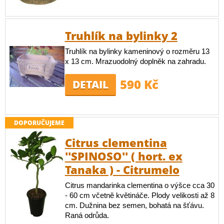
Truhlík na bylinky 2
Truhlík na bylinky kameninový o rozměru 13
x 13 cm. Mrazuodolný doplněk na zahradu.
590 Kč
DETAIL
DOPORUČUJEME
Citrus clementina
''SPINOSO'' ( hort. ex
Tanaka ) - Citrumelo
Citrus mandarinka clementina o výšce cca 30
- 60 cm včetně květináče. Plody velikosti až 8
cm. Dužnina bez semen, bohatá na šťávu.
Raná odrůda.