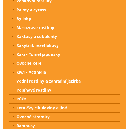
Venkovní rostliny
Palmy a cycasy
Bylinky
Masožravé rostliny
Kaktusy a sukulenty
Rakytník řešetlákový
Kaki - Tomel japonský
Ovocné keře
Kiwi - Actinidia
Vodní rostliny a zahradní jezírka
Popínavé rostliny
Růže
Letničky cibuloviny a jiné
Ovocné stromky
Bambusy