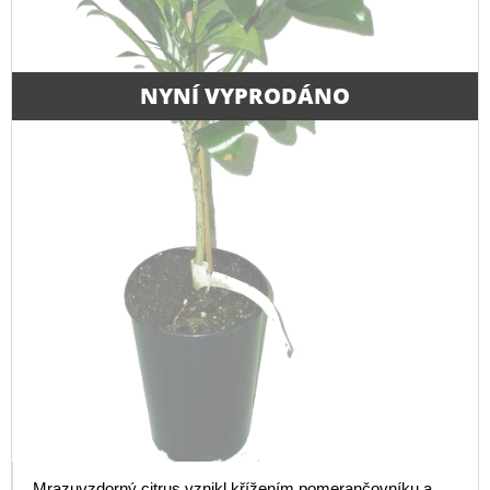
NYNÍ VYPRODÁNO
Mrazuvzdorný citrus vznikl křížením pomerančovníku a