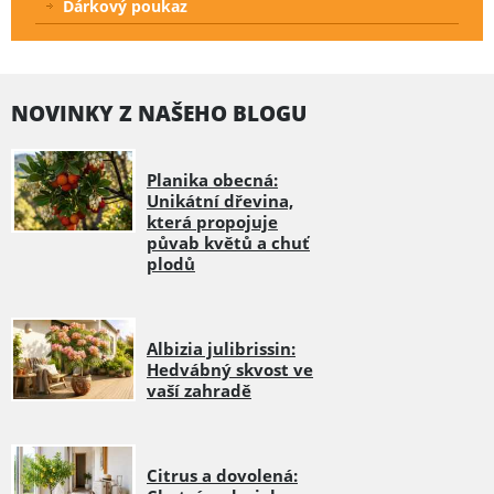
Dárkový poukaz
NOVINKY Z NAŠEHO BLOGU
Planika obecná:
Unikátní dřevina,
která propojuje
půvab květů a chuť
plodů
Albizia julibrissin:
Hedvábný skvost ve
vaší zahradě
Citrus a dovolená: