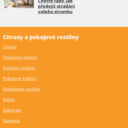
Chytré rady, jak
předejít strádání
vašeho stromku
Citrusy a pokojové rostliny
Citrusy
Pokojové rostliny
Exotické rostliny
Pokojové květiny
Masožravé rostliny
Palmy
Substráty
Sazenice