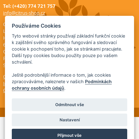
Tel: (+420) 774 721 757
info@citrus-shop.cz
Citrus shop zahradnictví
Používáme Cookies
Legionářů 2
Tyto webové stránky používají základní funkční cookie
Hodonín
k zajištění svého správného fungování a sledovací
695 01
cookie k pochopení toho, jak se stránkami pracujete.
Otevřeno:
Další typy cookies budou použity pouze po vašem
Po-Pá 9-17
schválení.
So 9-11:30
Ještě podrobnější informace o tom, jak cookies
Ochrana osobních údajů
zpracováváme, naleznete v našich
Podmínkách
Informace ÚKZÚZ
ochrany osobních údajů
.
Cookies
Odmítnout vše
Nastavení
© 2026 Citrus-shop.cz -
Partnerský
Přijmout vše
program