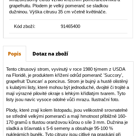
grapefruitu. Plodem je velký pomeranč se sladkou
dužninou. Výška citrusu 35 cm včetně květináče.
Kód zboží:
91465400
Popis
Dotaz na zboží
Tento citrusový strom, vyvinutý v roce 1980 týmem z USDA
na Floridě, je produktem křížení odrůd pomeranč 'Succory',
grapefruit 'Duncan' a poncirus. Strom je bujný a hustě olistěný
s kulatými listy, které mohou být jednoduché, dvojité či trojité a
mají výrazné pilovité okraje s lehkým křídlatým tvarem. Tyto
listy jsou navíc vysoce odolné vůči mrazu. Ilustrační foto.
Plody, které zrají kolem listopadu, jsou velikostně srovnatelné
se středně velkými pomeranči a mají hmotnost přibližně 160-
170 gramů s tlustou oranžovou kůrou o síle 3 mm. Dužnina je
sladká a šťavnatá s 5-6 semeny a obsahuje 95-100 %
nukleárních buněk. Tyto citrusy jsou citlivé na praskání při