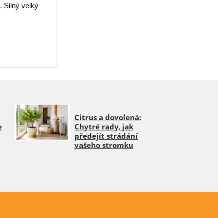
 Silný velký
Citrus a dovolená:
e
Chytré rady, jak
předejít strádání
vašeho stromku