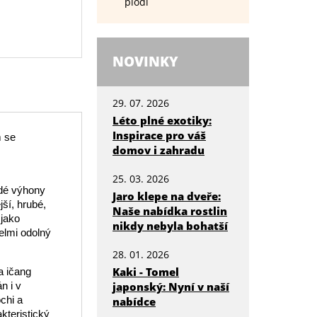
plodí
NOVINKY
29. 07. 2026
Léto plné exotiky:
Inspirace pro váš
m se
domov i zahradu
25. 03. 2026
adé výhony
Jaro klepe na dveře:
jší, hrubé,
Naše nabídka rostlin
 jako
nikdy nebyla bohatší
elmi odolný
28. 01. 2026
Kaki - Tomel
a ičang
n i v
japonský: Nyní v naší
chi a
nabídce
kteristický