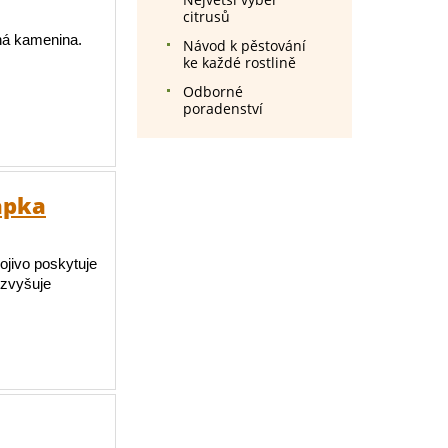
citrusů
ná kamenina.
Návod k pěstování
ke každé rostlině
Odborné
poradenství
apka
ojivo poskytuje
 zvyšuje