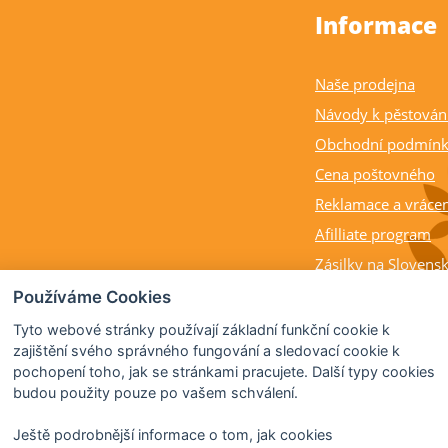
Informace
Naše prodejna
Návody k pěstován
Obchodní podmín
Cena poštovného
Reklamace a vrácen
Afilliate program
Zásilky na Slovens
Balení rostlin a cit
Používáme Cookies
Dostupnost, výška a
Tyto webové stránky používají základní funkční cookie k
rostlin
zajištění svého správného fungování a sledovací cookie k
pochopení toho, jak se stránkami pracujete. Další typy cookies
Kdy citrusy kvetou 
budou použity pouze po vašem schválení.
Ještě podrobnější informace o tom, jak cookies