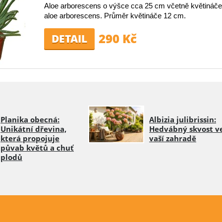
Aloe arborescens o výšce cca 25 cm včetně květináče.
aloe arborescens. Průměr květináče 12 cm.
290 Kč
DETAIL
Planika obecná:
Albizia julibrissin:
Unikátní dřevina,
Hedvábný skvost v
která propojuje
vaší zahradě
půvab květů a chuť
plodů