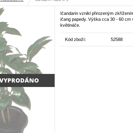
Ičandarin vznikl přirozeným zkřížen
ičang papedy. Výška cca 30 - 60 cm 
květináče.
Kód zboží:
52588
 VYPRODÁNO