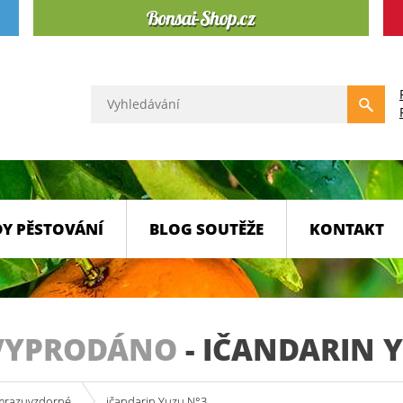
Y PĚSTOVÁNÍ
BLOG SOUTĚŽE
KONTAKT
VYPRODÁNO
-
IČANDARIN Y
 mrazuvzdorné
ičandarin Yuzu N°3