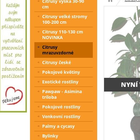
Citrusy výška 30-90
cm
Citrusy velké stromy
100-200 cm
Citrusy 110-130 cm
NOVINKA
Citrusy
mrazuvzdorné
Citrusy české
Pokojové květiny
Exotické rostliny
NYNÍ
Pawpaw - Asimina
triloba
Pokojové rostliny
Venkovní rostliny
Palmy a cycasy
Bylinky