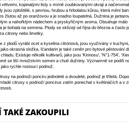
i větvemi, kopinatými listy s mírně zoubkovanými okraji a načerven
y jsou zploštělé, s pevnou, hrubou a hrbolatou kůrou, která mění bar
es žlutou až po oranžovou a je snadno loupatelná. Dužnina je jantarov
elým a nahořklým nádechem a pryskyřičným aroma. Obsahuje málo š
 je bohatá na semena. Plody se sklízejí od října do března a často 
za citrony nebo limetky.
 z plodů vyrábí ocet a kyselina citrónová, jsou využívány v kuchyni,
 jako okrasná složka. Ičandarin je také ceněn pro bytové pěstování d
 chladu. Existuje několik kultivarů, jako jsou ‘Kinnosu’, ‘N°1-754’, ‘Xi
teré se liší množstvím semen a chutí dužniny. Významně se podílí na
jako rychle rostoucí podnož.
rusy na podnoži ponciru jednoleté a dvouleté, podnož je tříletá. Do
mladé citrusy s podnoží poncirus zatím ponechat v květináčích a v 
tnosti.
 TAKÉ ZAKOUPILI