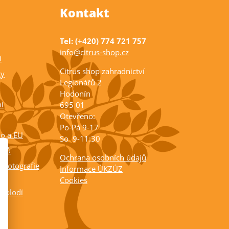
Kontakt
Tel: (+420) 774 721 757
info@citrus-shop.cz
í
Citrus shop zahradnictví
ky
Legionářů 2
Hodonín
í
695 01
Otevřeno:
Po-Pá 9-17
ko a EU
So 9-11:30
rusů
Ochrana osobních údajů
 fotografie
Informace ÚKZÚZ
Cookies
a plodí