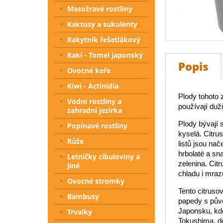
Masožravé rostliny
Kaktusy a sukulenty
Rakytník řešetlákový
Kaki - Tomel japonský
Popis
Ovocné keře
Kiwi - Actinidia
Plody tohoto 
Vodní rostliny a
používají duži
zahradní jezírka
Plody bývají 
Popínavé rostliny
kyselá. Citru
Růže
listů jsou nač
hrbolaté a sna
Letničky cibuloviny a
zelenina. Cit
jiné
chladu i mraz
Ovocné stromky
Tento citruso
Bambusy
papedy s půvo
Japonsku, kde
Trvalky
Tokushima, do