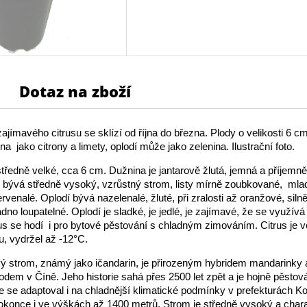
Dotaz na zboží
zajímavého citrusu se sklízí od října do března. Plody o velikosti 6 c
na jako citrony a limety, oplodí může jako zelenina. Ilustrační foto.
středně velké, cca 6 cm. Dužnina je jantarově žlutá, jemná a příjemně
s bývá středně vysoký, vzrůstný strom, listy mírně zoubkované, ml
ervenalé. Oplodí bývá nazelenalé, žluté, při zralosti až oranžové, silně
dno loupatelné. Oplodí je sladké, je jedlé, je zajímavé, že se využívá
rus se hodí i pro bytové pěstování s chladným zimováním. Citrus je v
u, vydržel až -12°C.
vý strom, známý jako ičandarin, je přirozeným hybridem mandarinky 
dem v Číně. Jeho historie sahá přes 2500 let zpět a je hojně pěstová
 se adaptoval i na chladnější klimatické podmínky v prefekturách Ko
konce i ve výškách až 1400 metrů. Strom je středně vysoký a chara