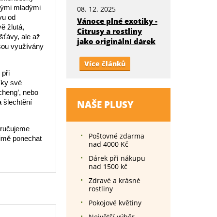
alými mladými
08. 12. 2025
vu od
Vánoce plné exotiky -
ě žlutá,
Citrusy a rostliny
ťávy, ale až
jako originální dárek
jsou využívány
Více článků
 při
íky své
echeng’, nebo
 šlechtění
NAŠE PLUSY
poručujeme
Poštovné zdarma
zimě ponechat
nad 4000 Kč
Dárek při nákupu
nad 1500 kč
Zdravé a krásné
rostliny
Pokojové květiny
Největší výběr