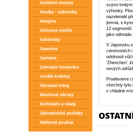
Solitérní stromy
svými trnitým
výhonky. Plod
Houby - substráty
nazelenalé př
Hnojivo
jemná, s kys
12 segmentů a
Ochrana rostlin
jako náhrada 
Substráty
V Japonsku se
Sazenice
ceremoniích i
odolnosti vůči
Semena
‘Zhenchen’, k
Zahradní keramika
nových odrůd 
Umělé květiny
Prodáváme cit
všechny tyto 
Okrasné trávy
v chladné mís
Mechové obrazy
Květináče a obaly
OSTATNÍ
Zahradnické potřeby
Dárkový poukaz