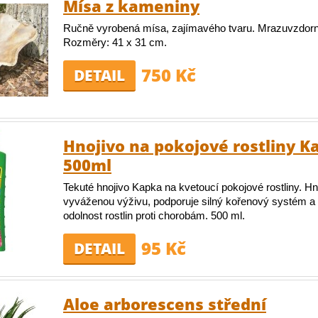
Mísa z kameniny
Ručně vyrobená mísa, zajímavého tvaru. Mrazuvzdor
Rozměry: 41 x 31 cm.
750 Kč
DETAIL
Hnojivo na pokojové rostliny K
500ml
Tekuté hnojivo Kapka na kvetoucí pokojové rostliny. Hn
vyváženou výživu, podporuje silný kořenový systém a
odolnost rostlin proti chorobám. 500 ml.
95 Kč
DETAIL
Aloe arborescens střední