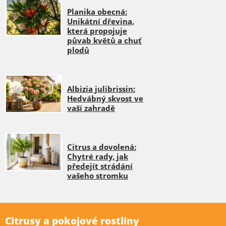
Planika obecná:
Unikátní dřevina,
která propojuje
půvab květů a chuť
plodů
Albizia julibrissin:
Hedvábný skvost ve
vaší zahradě
Citrus a dovolená:
Chytré rady, jak
předejít strádání
vašeho stromku
Citrusy a pokojové rostliny