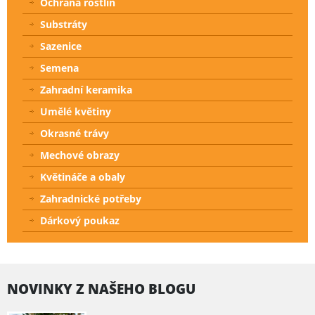
Ochrana rostlin
Substráty
Sazenice
Semena
Zahradní keramika
Umělé květiny
Okrasné trávy
Mechové obrazy
Květináče a obaly
Zahradnické potřeby
Dárkový poukaz
NOVINKY Z NAŠEHO BLOGU