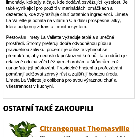
limonády, koktejly a čaje, kde dodává osvěžující kyselost. Je
také vynikající pro použití v marinádách, omáčkách a
dezertech, kde zvýrazňuje chuť ostatních ingrediencí. Limeta
La Vallette je bohatá na vitamín C a další prospěšné látky,
které podporují zdraví a imunitní systém.
Pěstování limety La Vallette vyžaduje teplé a slunečné
prostředí. Stromy preferují dobře odvodněnou půdu a
pravidelnou zálivku, přičemž je důležité vyhnout se
přemokření, aby nedošlo k poškození kořenů. Tato odrůda je
relativně odolná vůči běžným chorobám a škůdcům, což
usnadňuje její pěstování. Pravidelné hnojení a prořezávání
pomáhají udržovat zdravý růst a zajišťují bohatou úrodu.
Limeta La Vallette je oblíbená pro svou výraznou chuť a
všestrannost v kuchyni.
OSTATNÍ TAKÉ ZAKOUPILI
Citrangequat Thomasville