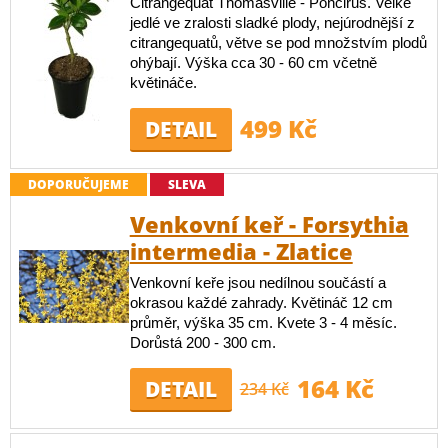
Citrangequat Thomasville - Poncirus. Velké
jedlé ve zralosti sladké plody, nejúrodnější z
citrangequatů, větve se pod množstvím plodů
ohýbají. Výška cca 30 - 60 cm včetně
květináče.
499 Kč
DETAIL
DOPORUČUJEME
SLEVA
Venkovní keř - Forsythia
intermedia - Zlatice
Venkovní keře jsou nedílnou součástí a
okrasou každé zahrady. Květináč 12 cm
průměr, výška 35 cm. Kvete 3 - 4 měsíc.
Dorůstá 200 - 300 cm.
164 Kč
DETAIL
234 Kč