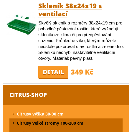
Skleník 38x24x19 s
ventilací
Skvělý skleník s rozměry 38x24x19 cm pro
pohodlné pěstování rostlin, které vyžadují
skleníkové klima či pro předpěstování
sazenic. Průhledné víko, kterým můžete
neustále pozorovat stav rostlin a zelené dno.
Skleníku nechybí nastavitelné ventilační
otvory. Materiál: pevný plast.
349 Kč
DETAIL
CITRUS-SHOP
Citrusy výška 30-90 cm
Citrusy velké stromy 100-200 cm