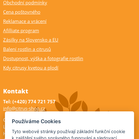
Obchodní podmínky
Cena poštovného
Reklamace a vrácení
Afilliate program
Zásilky na Slovensko a EU
Balení rostlin a citrusů
Dostupnost, výška a fotografie rostlin
Kdy citrusy kvetou a plodí
Kontakt
Tel: (+420) 774 721 757
info@citrus-shop.cz
Citrus shop zahradnictví
Používáme Cookies
Legionářů 2
Tyto webové stránky používají základní funkční cookie
Hodonín
k zajištění svého správného fungování a sledovací