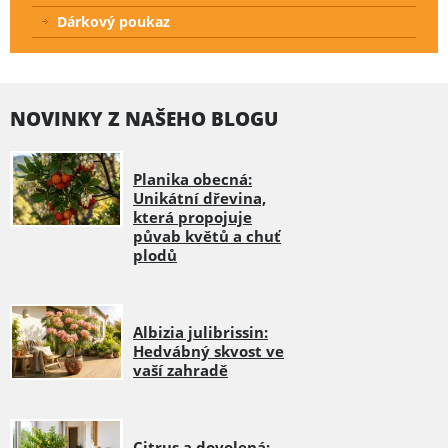
Dárkový poukaz
NOVINKY Z NAŠEHO BLOGU
Planika obecná:
Unikátní dřevina,
která propojuje
půvab květů a chuť
plodů
Albizia julibrissin:
Hedvábný skvost ve
vaší zahradě
Citrus a dovolená: