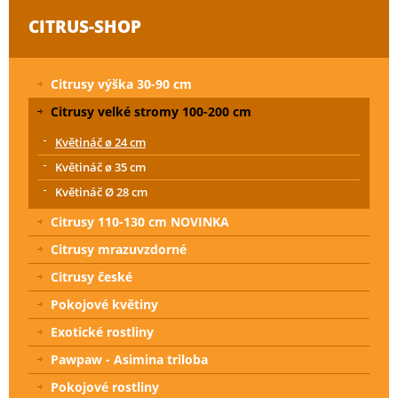
CITRUS-SHOP
Citrusy výška 30-90 cm
Citrusy velké stromy 100-200 cm
Květináč ø 24 cm
Květináč ø 35 cm
Květináč Ø 28 cm
Citrusy 110-130 cm NOVINKA
Citrusy mrazuvzdorné
Citrusy české
Pokojové květiny
Exotické rostliny
Pawpaw - Asimina triloba
Pokojové rostliny