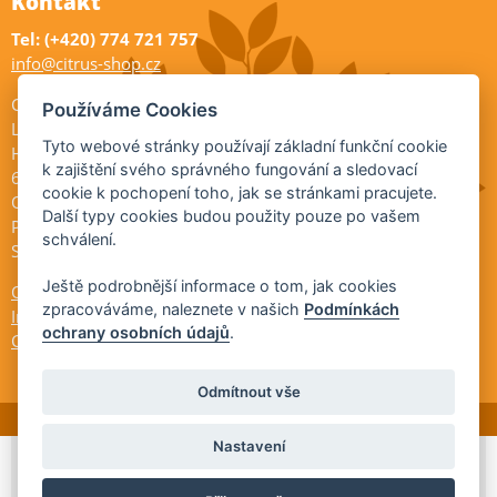
Kontakt
Tel: (+420) 774 721 757
info@citrus-shop.cz
Citrus shop zahradnictví
Používáme Cookies
Legionářů 2
Tyto webové stránky používají základní funkční cookie
Hodonín
k zajištění svého správného fungování a sledovací
695 01
cookie k pochopení toho, jak se stránkami pracujete.
Otevřeno:
Další typy cookies budou použity pouze po vašem
Po-Pá 9-17
schválení.
So 9-11:30
Ještě podrobnější informace o tom, jak cookies
Ochrana osobních údajů
zpracováváme, naleznete v našich
Podmínkách
Informace ÚKZÚZ
ochrany osobních údajů
.
Cookies
Odmítnout vše
Nastavení
© 2026 Citrus-shop.cz -
Partnerský