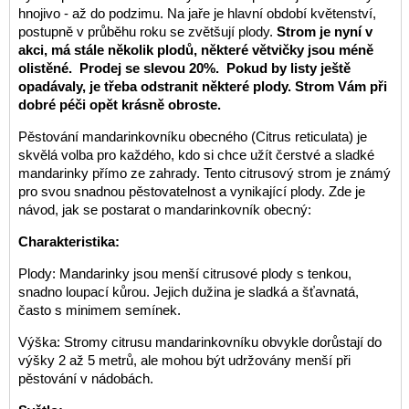
hnojivo - až do podzimu. Na jaře je hlavní období květenství,
postupně v průběhu roku se zvětšují plody.
Strom je nyní v
akci, má stále několik plodů, některé větvičky jsou méně
olistěné.
Prodej se slevou 20%. Pokud by listy ještě
opadávaly, je třeba odstranit některé plody. Strom Vám při
dobré péči opět krásně obroste.
Pěstování mandarinkovníku obecného (Citrus reticulata) je
skvělá volba pro každého, kdo si chce užít čerstvé a sladké
mandarinky přímo ze zahrady. Tento citrusový strom je známý
pro svou snadnou pěstovatelnost a vynikající plody. Zde je
návod, jak se postarat o mandarinkovník obecný:
Charakteristika:
Plody: Mandarinky jsou menší citrusové plody s tenkou,
snadno loupací kůrou. Jejich dužina je sladká a šťavnatá,
často s minimem semínek.
Výška: Stromy citrusu mandarinkovníku obvykle dorůstají do
výšky 2 až 5 metrů, ale mohou být udržovány menší při
pěstování v nádobách.