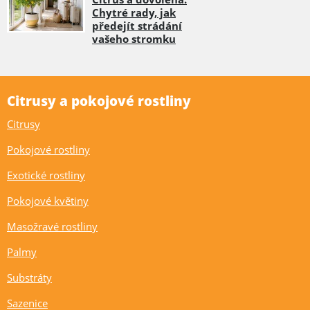
Chytré rady, jak
předejít strádání
vašeho stromku
Citrusy a pokojové rostliny
Citrusy
Pokojové rostliny
Exotické rostliny
Pokojové květiny
Masožravé rostliny
Palmy
Substráty
Sazenice