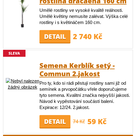
rostlina dracaena 160 cm
Umělé rostliny ve vysoké kvalitě reálnosti.
Umělé květiny nemusíte zalévat. Výška celé
rostliny i s květináčem 160 cm.
2 740 Kč
DETAIL
SLEVA
Semena Kerblík setý -
Commun 2.jakost
Pro ty, kdo si rádi pěstují rostliny sami již od
semínek a prvopočátku vřele doporučujeme
tyto semena. Kvalitní značka nejvyšší jakosti.
Návod k vypěstování součástí balení.
Expirace: 12/24. 2.jakost.
59 Kč
DETAIL
74 Kč