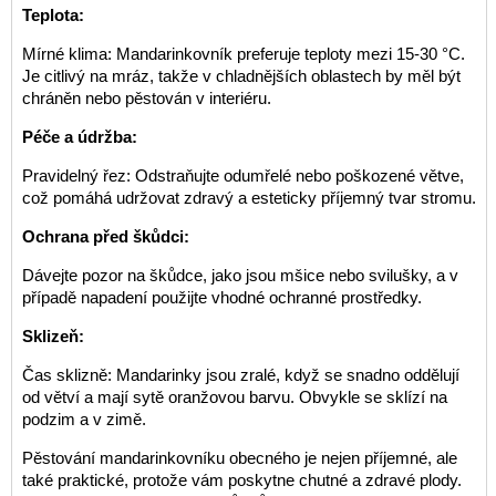
Teplota:
Mírné klima: Mandarinkovník preferuje teploty mezi 15-30 °C.
Je citlivý na mráz, takže v chladnějších oblastech by měl být
chráněn nebo pěstován v interiéru.
Péče a údržba:
Pravidelný řez: Odstraňujte odumřelé nebo poškozené větve,
což pomáhá udržovat zdravý a esteticky příjemný tvar stromu.
Ochrana před škůdci:
Dávejte pozor na škůdce, jako jsou mšice nebo svilušky, a v
případě napadení použijte vhodné ochranné prostředky.
Sklizeň:
Čas sklizně: Mandarinky jsou zralé, když se snadno oddělují
od větví a mají sytě oranžovou barvu. Obvykle se sklízí na
podzim a v zimě.
Pěstování mandarinkovníku obecného je nejen příjemné, ale
také praktické, protože vám poskytne chutné a zdravé plody.