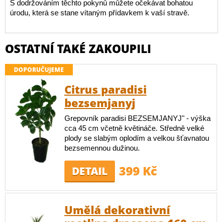
S dodržováním těchto pokynů můžete očekávat bohatou
úrodu, která se stane vítaným přídavkem k vaší stravě.
OSTATNÍ TAKÉ ZAKOUPILI
DOPORUČUJEME
Citrus paradisi
bezsemjanyj
Grepovník paradisi BEZSEMJANYJ" - výška
cca 45 cm včetně květináče. Středně velké
plody se slabým oplodím a velkou šťavnatou
bezsemennou dužinou.
399 Kč
DETAIL
Umělá dekorativní