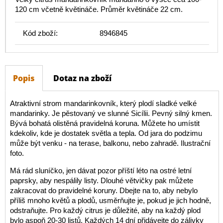
120 cm včetně květináče. Průměr květináče 22 cm.
Kód zboží:
8946845
Popis
Dotaz na zboží
Atraktivní strom mandarinkovník, který plodí sladké velké
mandarinky. Je pěstovaný ve slunné Sicílii. Pevný silný kmen.
Bývá bohatá olistěná pravidelná koruna. Můžete ho umístit
kdekoliv, kde je dostatek světla a tepla. Od jara do podzimu
může být venku - na terase, balkonu, nebo zahradě. Ilustrační
foto.
Má rád sluníčko, jen dávat pozor příští léto na ostré letní
paprsky, aby nespálily listy. Dlouhé větvičky pak můžete
zakracovat do pravidelné koruny. Dbejte na to, aby nebylo
příliš mnoho květů a plodů, usměrňujte je, pokud je jich hodně,
odstraňujte. Pro každý citrus je důležité, aby na každý plod
bylo aspoň 20-30 listů. Každých 14 dní přidávejte do zálivky