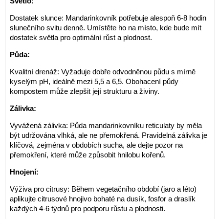
Světlo:
Dostatek slunce: Mandarinkovník potřebuje alespoň 6-8 hodin
slunečního svitu denně. Umístěte ho na místo, kde bude mít
dostatek světla pro optimální růst a plodnost.
Půda:
Kvalitní drenáž: Vyžaduje dobře odvodněnou půdu s mírně
kyselým pH, ideálně mezi 5,5 a 6,5. Obohacení půdy
kompostem může zlepšit její strukturu a živiny.
Zálivka:
Vyvážená zálivka: Půda mandarinkovníku reticulaty by měla
být udržována vlhká, ale ne přemokřená. Pravidelná zálivka je
klíčová, zejména v obdobích sucha, ale dejte pozor na
přemokření, které může způsobit hnilobu kořenů.
Hnojení:
Výživa pro citrusy: Během vegetačního období (jaro a léto)
aplikujte citrusové hnojivo bohaté na dusík, fosfor a draslík
každých 4-6 týdnů pro podporu růstu a plodnosti.