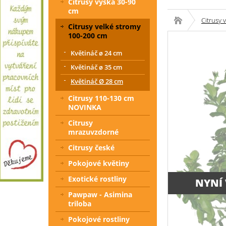
Citrusy výška 30-90
cm
Citrusy 
Citrusy velké stromy
100-200 cm
Květináč ø 24 cm
Květináč ø 35 cm
Květináč Ø 28 cm
Citrusy 110-130 cm
NOVINKA
Citrusy
mrazuvzdorné
Citrusy české
Pokojové květiny
Exotické rostliny
NYNÍ
Pawpaw - Asimina
triloba
Pokojové rostliny