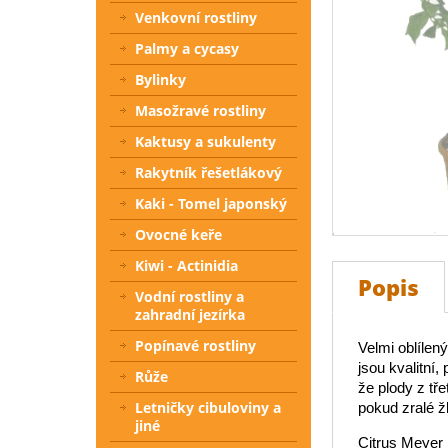
Venkovní rostliny
Palmy a cycasy
Bylinky
Masožravé rostliny
Kaktusy a sukulenty
Rakytník řešetlákový
Kaki - Tomel japonský
Ovocné keře
Kiwi - Actinidia
Popis
Vodní rostliny a
zahradní jezírka
Popínavé rostliny
Velmi oblílen
jsou kvalitní,
Růže
že plody z tř
Letničky cibuloviny a
pokud zralé žl
jiné
Citrus Meyer j