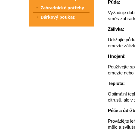
Půda:
Zahradnické potřeby
Vyžaduje dobř
Dárkový poukaz
směs zahradní
Zálivka:
Udržujte půdu
omezte zálivk
Hnojení:
Používejte sp
omezte nebo 
Teplota:
Optimální tep
citrusů, ale 
Péče a údržb
Provádějte le
mšic a sviluš