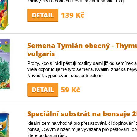
zdravý růst a bohatou úrodu rajčat a paprik. 1 kg
139 Kč
DETAIL
Semena Tymián obecný - Thym
vulgaris
Pro ty, kdo si rádi pěstují rostliny sami již od semínek
vřele doporučujeme tyto semena. Kvalitní značka nejvyš
Návod k vypěstování součástí balení.
59 Kč
DETAIL
Speciální substrát na bonsaje 2
Ideální zemina vhodná pro přesazování, či doplňování
bonsají. Svým složením je vyvážená pro pěstování, obs
které podporují růst.