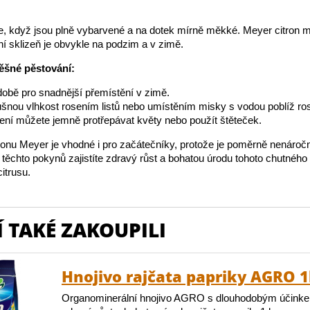
te, když jsou plně vybarvené a na dotek mírně měkké. Meyer citron m
vní sklizeň je obvykle na podzim a v zimě.
ěšné pěstování:
době pro snadnější přemístění v zimě.
šnou vlhkost rosením listů nebo umístěním misky s vodou poblíž rost
lení můžete jemně protřepávat květy nebo použít štěteček.
ronu Meyer je vhodné i pro začátečníky, protože je poměrně nenároč
ěchto pokynů zajistíte zdravý růst a bohatou úrodu tohoto chutného
itrusu.
 TAKÉ ZAKOUPILI
Hnojivo rajčata papriky AGRO 
Organominerální hnojivo AGRO s dlouhodobým účinke