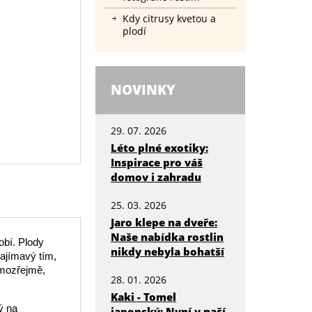
Kdy citrusy kvetou a
plodí
NOVINKY
29. 07. 2026
Léto plné exotiky:
Inspirace pro váš
domov i zahradu
25. 03. 2026
Jaro klepe na dveře:
Naše nabídka rostlin
obí. Plody
nikdy nebyla bohatší
zajímavý tím,
amozřejmě,
28. 01. 2026
Kaki - Tomel
ý na
japonský: Nyní v naší