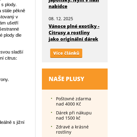
 s plody.
nabídce
a stále pěkně
tovaný v
08. 12. 2025
Vám ušetří
Vánoce plné exotiky -
všestranné
Citrusy a rostliny
té plody dle
jako originální dárek
 svou sladší
Více článků
í citrus:
NAŠE PLUSY
rony.
Poštovné zdarma
nad 4000 Kč
Dárek při nákupu
nad 1500 kč
eálně s jižní
Zdravé a krásné
rostliny