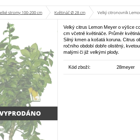
velké stromy 100-200 cm
Květináč Ø 28 cm
Velký citronovník Lem
Velký citrus Lemon Meyer o výšce cc
cm včetně květináče. Průměr květin
Silný kmen a košatá koruna. Citrus o
ročního období dobře olistěný, kvetou
malými či již velkými plody.
Kód zboží:
28meyer
 VYPRODÁNO