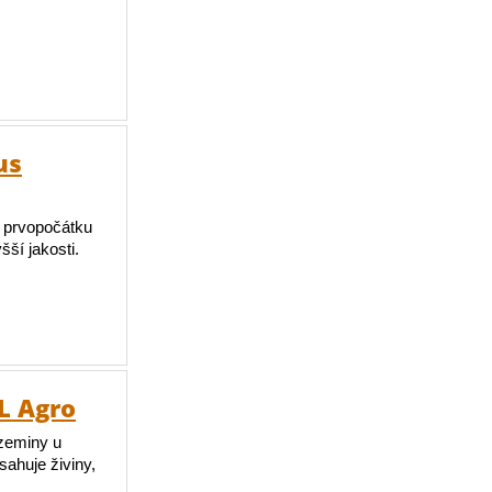
us
 a prvopočátku
ší jakosti.
L Agro
 zeminy u
ahuje živiny,