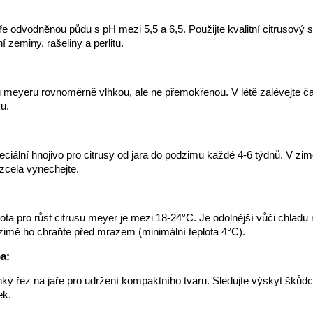
e odvodněnou půdu s pH mezi 5,5 a 6,5. Použijte kvalitní citrusový 
 zeminy, rašeliny a perlitu.
 meyeru rovnoměrně vlhkou, ale ne přemokřenou. V létě zalévejte čas
u.
eciální hnojivo pro citrusy od jara do podzimu každé 4-6 týdnů. V zim
zcela vynechejte.
lota pro růst citrusu meyer je mezi 18-24°C. Je odolnější vůči chladu
v zimě ho chraňte před mrazem (minimální teplota 4°C).
a:
hký řez na jaře pro udržení kompaktního tvaru. Sledujte výskyt škůd
ek.