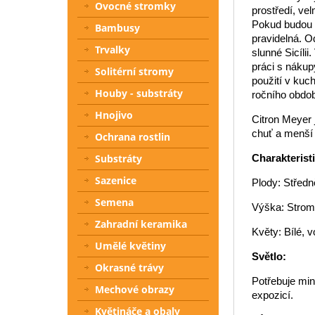
Ovocné stromky
prostředí, ve
Pokud budou n
Bambusy
pravidelná. O
Trvalky
slunné Sicílii
práci s nákup
Solitérní stromy
použití v kuch
Houby - substráty
ročního obdob
Hnojivo
Citron Meyer 
chuť a menší 
Ochrana rostlin
Charakterist
Substráty
Sazenice
Plody: Středn
Semena
Výška: Strom
Zahradní keramika
Květy: Bílé, 
Umělé květiny
Světlo:
Okrasné trávy
Potřebuje min
Mechové obrazy
expozicí.
Květináče a obaly