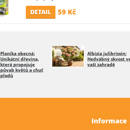
59 Kč
DETAIL
Planika obecná:
Albizia julibrissin:
Unikátní dřevina,
Hedvábný skvost v
která propojuje
vaší zahradě
půvab květů a chuť
plodů
Informace