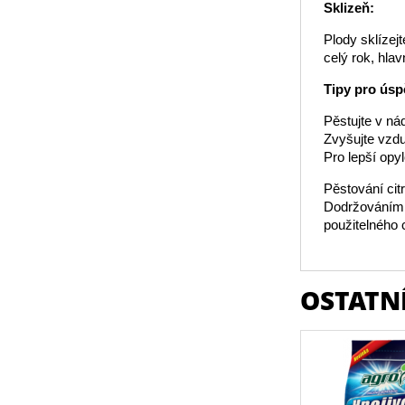
Sklizeň:
Plody sklízej
celý rok, hla
Tipy pro úsp
Pěstujte v ná
Zvyšujte vzdu
Pro lepší opy
Pěstování cit
Dodržováním t
použitelného c
OSTATNÍ