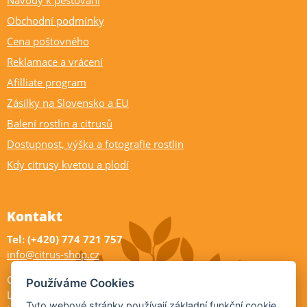
Obchodní podmínky
Cena poštovného
Reklamace a vrácení
Afilliate program
Zásilky na Slovensko a EU
Balení rostlin a citrusů
Dostupnost, výška a fotografie rostlin
Kdy citrusy kvetou a plodí
Kontakt
Tel: (+420) 774 721 757
info@citrus-shop.cz
Citrus shop zahradnictví
Používáme Cookies
Legionářů 2
Tyto webové stránky používají základní funkční cookie