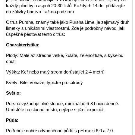
každý plod bylo aspoň 20-30 listů. Každých 14 dní přidávejte
do zálivky hnojivo - až do podzimu.
Citrus Pursha, známý také jako Pursha Lime, je zajímavý druh
limetky s unikátními vlastnostmi. Zde je podrobný návod, jak
úspěšně pěstovat tento citrus:
Charakteristika:
Plody: Malé až středně velké, kulaté, zelenožluté, s kyselou
chutí
Výška: Keř nebo malý strom dorůstající 2-4 metrů
Květy: Bílé, voňavé, typické pro citrusy
Světlo:
Pursha vyžaduje plné slunce, minimálně 6-8 hodin denně.
Umístěte na slunné místo, nejlépe s jižní expozicí.
Půda:
Potřebuje dobře odvodněnou půdu s pH mezi 6,0 a 7,0.