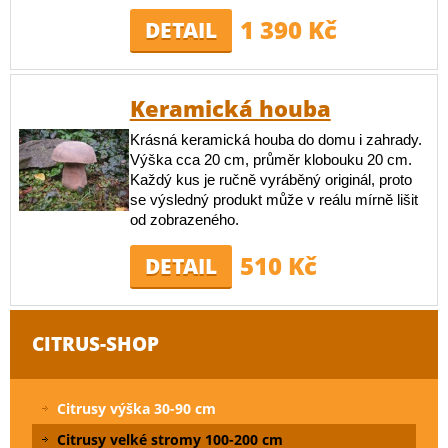
1 390 Kč
DETAIL
Keramická houba
Krásná keramická houba do domu i zahrady.
Výška cca 20 cm, průměr klobouku 20 cm.
Každý kus je ručně vyráběný originál, proto
se výsledný produkt může v reálu mírně lišit
od zobrazeného.
510 Kč
DETAIL
CITRUS-SHOP
Citrusy výška 30-90 cm
Citrusy velké stromy 100-200 cm