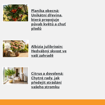
Planika obecná:
Unikátní dřevina,
která propojuje
půvab květů a chuť
plodů
Albizia julibrissin:
Hedvábný skvost ve
vaší zahradě
Citrus a dovolená:
Chytré rady, jak
předejít strádání
vašeho stromku