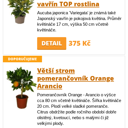
vavřín TOP rostlina
Aucuba japonica 'Variegata' je známá také
Japonský vavřín je pokojová květina. Průměr
květináče 17 cm, výška 50 cm včetně
květináče.
375 Kč
DETAIL
DOPORUČUJEME
Větší strom
pomerančovník Orange
Arancio
Pomerančovník Orange - Arancio o výšce
cca 80 cm včetně květináče. Šířka květináče
20 cm. Plodí velké sladké pomeranče.
Citrus obdržíte podle ročního období dobře
olistěný, kvetoucí, nebo s malými či již
velkými plody.