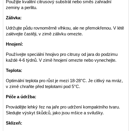
Použijte kvalitní citrusový substrát nebo směs zahradní
zeminy a perlitu.
Zálivka:
Udržujte půdu rovnoměrně vlhkou, ale ne přemokřenou. V létě
zalévejte častěji, v zimě zálivku omezte.
Hnojení:
Používejte speciální hnojivo pro citrusy od jara do podzimu
každé 4-6 týdnů. V zimě hnojení omezte nebo vynechejte.
Teplota:
Optimální teplota pro růst je mezi 18-28°C. Je citlivý na mráz,
v zimě chraňte před teplotami pod 5°C.
Péče a údržba:
Provádějte lehký řez na jaře pro udržení kompaktního tvaru.
Sledujte výskyt škůdců, jako jsou mšice a svilušky.
Sklizeň: