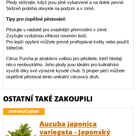
Plody sklízejte, když jsou plně vybarvené a na dotek pevné.
Sklizeň probíhá obvykle na podzim a v zimě.
Tipy pro úspěšné pěstování:
Pěstujte v nádobě pro snadnější přemístění v zimě.
Zvyšujte vzdušnou vlhkost rosením listů.
Pro lepší opylení můžete jemně protřepávat květy nebo použít
štěteček.
Citrus Pursha je atraktivní volbou pro pěstitele, kteří hledají
něco neobvyklého. Jeho plody jsou ideální pro kulinářské
využití díky své výrazné kyselé chuti. S proper péčí můžete
úspěšně pěstovat tento unikátní citrusový druh.
OSTATNÍ TAKÉ ZAKOUPILI
DOPORUČUJEME
Aucuba japonica
variegata - Japonský