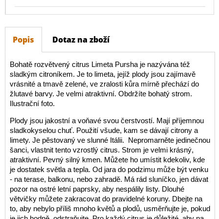
Popis
Dotaz na zboží
Bohatě rozvětvený citrus Limeta Pursha je nazývána též
sladkým citroníkem. Je to limeta, jejíž plody jsou zajímavě
vrásnité a tmavě zelené, ve zralosti kůra mírně přechází do
žlutavé barvy. Je velmi atraktivní. Obdržíte bohatý strom.
Ilustrační foto.
Plody jsou jakostní a voňavé svou čerstvostí. Mají příjemnou
sladkokyselou chuť. Použití všude, kam se dávají citrony a
limety.
Je pěstovaný ve slunné Itálii. Nepromarněte jedinečnou
šanci, vlastnit tento vzrostlý citrus. Strom je velmi krásný,
atraktivní. Pevný silný kmen. Můžete ho umístit kdekoliv, kde
je dostatek světla a tepla. Od jara do podzimu může být venku
- na terase, balkonu, nebo zahradě. Má rád sluníčko, jen dávat
pozor na ostré letní paprsky, aby nespálily listy. Dlouhé
větvičky můžete zakracovat do pravidelné koruny. Dbejte na
to, aby nebylo příliš mnoho květů a plodů, usměrňujte je, pokud
je jich hodně, odstraňujte. Pro každý citrus je důležité, aby na