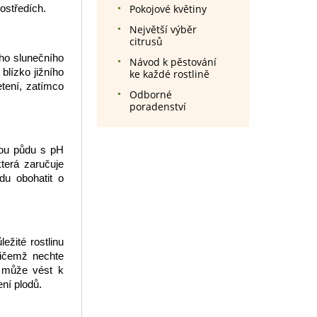
rostředích.
Pokojové květiny
Největší výběr
citrusů
ho slunečního
Návod k pěstování
 blízko jižního
ke každé rostlině
etení, zatímco
Odborné
poradenství
lou půdu s pH
která zaručuje
du obohatit o
ežité rostlinu
řičemž nechte
í může vést k
ní plodů.