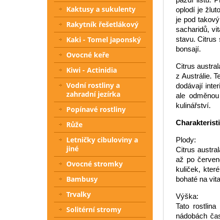
Kaktusy a sukulenty
oplodí je žlu
je pod takový
Rakytník řešetlákový
sacharidů, v
stavu. Citrus
Kaki - Tomel japonský
bonsají.
Ovocné keře
Citrus austra
Kiwi - Actinidia
z Austrálie. T
Vodní rostliny a
dodávají inte
zahradní jezírka
ale odměnou 
kulinářství.
Popínavé rostliny
Charakterist
Růže
Letničky cibuloviny a
Plody:
jiné
Citrus austra
až po červen
Ovocné stromky
kuliček, které
Bambusy
bohaté na vit
Trvalky
Výška:
Tato rostlin
Solitérní stromy
nádobách čas