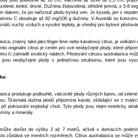
tozelené, tenké, drsné. Dužnina žlutozelená, středně jemná, s 5-8 s
m tlakem, že po naříznutí plodu tryská ven. Je kyselá, jen s nep
itamínu C obsahuje až 82 mg/100 g dužniny. V Austrálii se konzumu
 snáší suchý vzduch a vysoké teploty, je vhodný pro bytové pěstován
lasica, známý také jako finger lime nebo kaviárový citrus, je unikátn
ento originální citrus je ceněn pro své neobyčejné plody, které připom
riéru či zahradě exotický nádech. Pěstování citrusu australasica mů
jsou neobyčejné plody s jedinečnou strukturou, které jsou vy
ika:
lasica produkuje podlouhlé, válcovité plody různých barev, od zelen
ou. Šťavnatá dužina plodů připomíná kaviár, skládající se z malýc
 při pokousání explodují chutí. Tyto plody jsou nejen esteticky atrak
amíny a minerály.
a může dorůst do výšky 2 až 7 metrů, ačkoli v domácích podm
to zůstává ve menších rozměrech. Citrus australasica se může vy