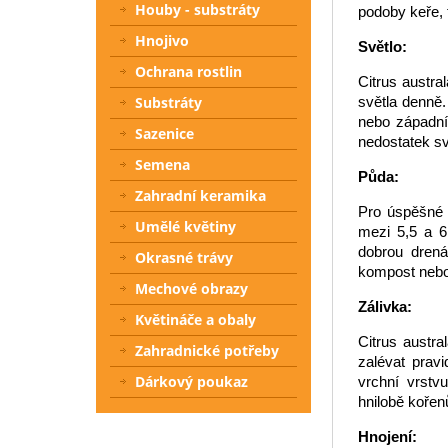
Houby - substráty
podoby keře, 
Hnojivo
Světlo:
Ochrana rostlin
Citrus austr
světla denně. 
Substráty
nebo západníh
Sazenice
nedostatek sv
Semena
Půda:
Zahradní keramika
Pro úspěšné 
Umělé květiny
mezi 5,5 a 6,
dobrou drená
Okrasné trávy
kompost nebo r
Mechové obrazy
Zálivka:
Květináče a obaly
Citrus austra
Zahradnické potřeby
zalévat prav
Dárkový poukaz
vrchní vrstv
hnilobě kořen
Hnojení: