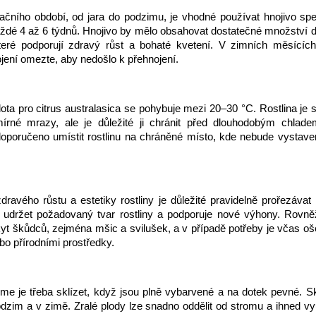
čního období, od jara do podzimu, je vhodné používat hnojivo spe
aždé 4 až 6 týdnů. Hnojivo by mělo obsahovat dostatečné množství d
které podporují zdravý růst a bohaté kvetení. V zimních měsících,
jení omezte, aby nedošlo k přehnojení.
lota pro citrus australasica se pohybuje mezi 20–30 °C. Rostlina je
írné mrazy, ale je důležité ji chránit před dlouhodobým chlad
doporučeno umístit rostlinu na chráněné místo, kde nebude vystav
dravého růstu a estetiky rostliny je důležité pravidelně prořezávat 
udržet požadovaný tvar rostliny a podporuje nové výhony. Rovně
yt škůdců, zejména mšic a svilušek, a v případě potřeby je včas oš
ebo přírodními prostředky.
lime je třeba sklízet, když jsou plně vybarvené a na dotek pevné. S
dzim a v zimě. Zralé plody lze snadno oddělit od stromu a ihned vy