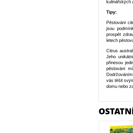
kulinářských 
Tipy:
Pěstování ci
jsou podmínk
prospět zdrav
letech pěstov
Citrus austra
Jeho unikátní
přinesou jed
pěstování mů
Dodržováním 
vás těšit svý
domu nebo za
OSTATNÍ