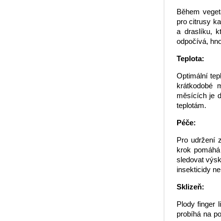
Během vegeta
pro citrusy k
a draslíku, 
odpočívá, hno
Teplota:
Optimální tep
krátkodobé m
měsících je 
teplotám.
Péče:
Pro udržení z
krok pomáhá 
sledovat výsk
insekticidy n
Sklizeň:
Plody finger 
probíhá na po