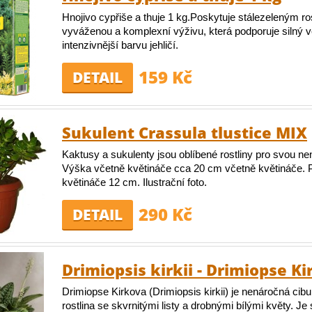
Hnojivo cypřiše a thuje 1 kg.Poskytuje stálezeleným ro
vyváženou a komplexní výživu, která podporuje silný ve
intenzivnější barvu jehličí.
159 Kč
DETAIL
Sukulent Crassula tlustice MIX
Kaktusy a sukulenty jsou oblíbené rostliny pro svou ne
Výška včetně květináče cca 20 cm včetně květináče.
květináče 12 cm. Ilustrační foto.
290 Kč
DETAIL
Drimiopsis kirkii - Drimiopse K
Drimiopse Kirkova (Drimiopsis kirkii) je nenáročná cibu
rostlina se skvrnitými listy a drobnými bílými květy. Je