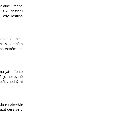
ciálně určené
usíku, fosforu
 kdy rostlina
 schopna snést
em. V zimních
ena extrémním
na jaře. Tento
ž je nezbytné
etřit vhodnými
klizeň obvykle
užít čerstvé v