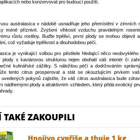
aplikacích nebo konzervovat pro budoucí použití.
trusu australasica v nádobě usnadňuje jeho přemístění v zimních 
y méně příznivé. Zvýšení vlhkosti vzduchu pravidelným rosen
ému růstu rostliny. Buďte trpěliví, první plody se mohou objevit 
ání, což vyžaduje trpělivost a dlouhodobou péči.
lasica je vynikající volbou pro pěstitele hledající něco neobvyklého
 plody s kaviárovou strukturou nejen obohatí váš interiér či zah
inečné kulinářské zážitky. S náležitou péčí a dodržováním správ
že tento citrus prosperovat a stát se okouzlujícím prvkem vaš
uvedených pokynů zajistíte, že váš citrus australasica bude zdrav
mi nádhernými plody a atraktivním vzhledem, který přidá exotický p
hrady.
 TAKÉ ZAKOUPILI
Hnojivo cypřiše a thuje 1 kg