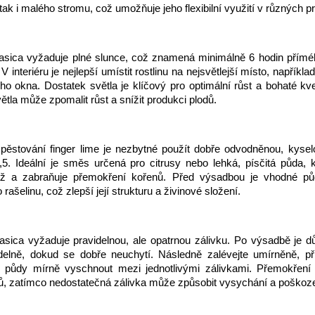
tak i malého stromu, což umožňuje jeho flexibilní využití v různých p
alasica vyžaduje plné slunce, což znamená minimálně 6 hodin přímé
V interiéru je nejlepší umístit rostlinu na nejsvětlejší místo, například
o okna. Dostatek světla je klíčový pro optimální růst a bohaté kv
ětla může zpomalit růst a snížit produkci plodů.
pěstování finger lime je nezbytné použít dobře odvodněnou, kyse
5. Ideální je směs určená pro citrusy nebo lehká, písčitá půda, 
ž a zabraňuje přemokření kořenů. Před výsadbou je vhodné pů
ašelinu, což zlepší její strukturu a živinové složení.
lasica vyžaduje pravidelnou, ale opatrnou zálivku. Po výsadbě je důl
idelně, dokud se dobře neuchytí. Následně zalévejte umírněně, p
u půdy mírně vyschnout mezi jednotlivými zálivkami. Přemokřen
ů, zatímco nedostatečná zálivka může způsobit vysychání a poškoze