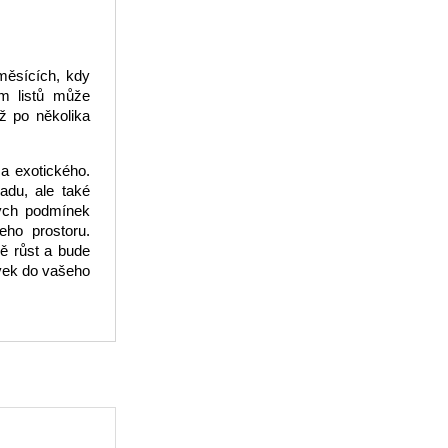
měsících, kdy
ím listů může
až po několika
 a exotického.
radu, ale také
ných podmínek
eho prostoru.
ě růst a bude
rvek do vašeho