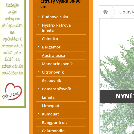
Citrusy výška 30-90
cm
Citrusy 
Budhova ruka
Hystrix kafrová
limeta
Chinotto
Bergamot
Australasica
Mandarinkovník
Citrónovník
Grepovník
Pomerančovník
NYNÍ
Limeta
Limequat
Kumquat
Rangpur fruit
Calamondin