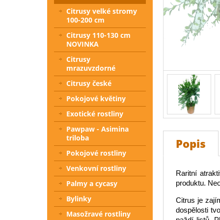
Citrusy velké stromy
100-200 cm
Citrusy 110-130 cm
NOVINKA
Citrusy
mrazuvzdorné
Citrusy české
Pokojové květiny
Exotické rostliny
Pawpaw - Asimina
triloba
Popis
Pokojové rostliny
Venkovní rostliny
Raritní atrakt
produktu. Neo
Palmy a cycasy
Bylinky
Citrus je zaj
dospělosti tv
Masožravé rostliny
paždí listů. 