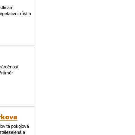
stlinám
getativní růst a
náročnost.
 Průměr
irkova
lovitá pokojová
 stálezelená a