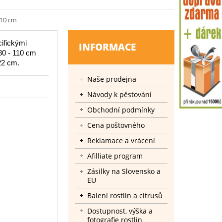
110 cm
cifickými
INFORMACE
80 - 110 cm
22 cm.
Naše prodejna
Návody k pěstování
Obchodní podmínky
Cena poštovného
Reklamace a vrácení
Afilliate program
Zásilky na Slovensko a
EU
Balení rostlin a citrusů
Dostupnost, výška a
fotografie rostlin