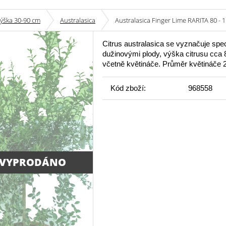
výška 30-90 cm
Australasica
Australasica Finger Lime RARITA 80 - 
Citrus australasica se vyznačuje spe
dužinovými plody, výška citrusu cca 
včetně květináče. Průměr květináče 
Kód zboží:
968558
 VYPRODÁNO