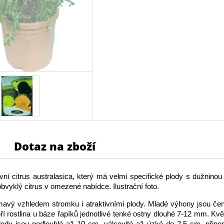
Dotaz na zboží
ivní citrus australasica, který má velmi specifické plody s dužninou 
bvyklý citrus v omezené nabídce. Ilustrační foto.
ímavý vzhledem stromku i atraktivními plody. Mladé výhony jsou čer
oří rostlina u báze řapíků jednotlivé tenké ostny dlouhé 7-12 mm. Květ
Plody jsou podlouhlé až 10 cm, válcovité až úzké do 2,5 cm, připo