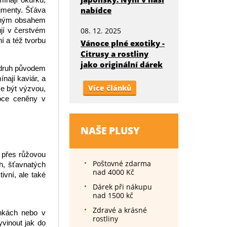
nabídce
egmenty. Šťáva
atrným obsahem
jí v čerstvém
08. 12. 2025
í a též tvorbu
Vánoce plné exotiky -
Citrusy a rostliny
jako originální dárek
í druh původem
ínají kaviár, a
Více článků
že být výzvou,
soce ceněny v
NAŠE PLUSY
é přes růžovou
Poštovné zdarma
h, šťavnatých
nad 4000 Kč
tivní, ale také
Dárek při nákupu
nad 1500 kč
Zdravé a krásné
ínkách nebo v
rostliny
vinout jak do