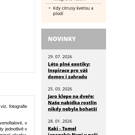
Kdy citrusy kvetou a
plodí
NOVINKY
29. 07. 2026
Léto plné exotiky:
Inspirace pro váš
domov i zahradu
25. 03. 2026
Jaro klepe na dveře:
Naše nabídka rostlin
viz. fotografie
nikdy nebyla bohatší
28. 01. 2026
venofialové, v
Kaki - Tomel
y jednotlivě v
japonský: Nyní v naší
mínají okurku,