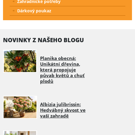
Zahradnické potřeby
Dárkový poukaz
NOVINKY Z NAŠEHO BLOGU
Planika obecná:
Unikátní dřevina,
která propojuje
půvab květů a chuť
plodů
Albizia julibrissin:
Hedvábný skvost ve
vaší zahradě