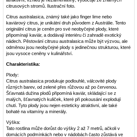
citrusových stromů. Ilustrační foto.
Citrus australasica, známý také jako finger lime nebo
kaviárový citrus, je unikátní druh původem z Austrálie. Tento
originální citrus je ceněn pro své neobyčejné plody, které
připomínají kaviár, a dodávají interiéru či zahradě exotický
nádech. Pěstování citrusu australasica může být výzvou, ale
odměnou jsou neobyčejné plody s jedinečnou strukturou, které
jsou vysoce ceněny v kulinářství.
Charakteristika:
Plody:
Citrus australasica produkuje podlouhlé, válcovité plody
různých barev, od zelené přes růžovou až po červenou.
Šťavnatá dužina plodů připomíná kaviár, skládající se z
malých, šťavnatých kuliček, které při pokousání explodují
chutí. Tyto plody jsou nejen esteticky atraktivní, ale také
bohaté na vitamíny a minerály.
Výška:
Tato rostlina může dorůst do výšky 2 až 7 metrů, ačkoli v
domácích podmínkách nebo v nádobách často zůstává ve