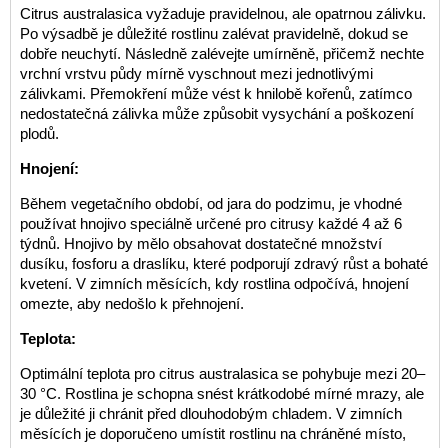
Citrus australasica vyžaduje pravidelnou, ale opatrnou zálivku.
Po výsadbě je důležité rostlinu zalévat pravidelně, dokud se
dobře neuchytí. Následně zalévejte umírněně, přičemž nechte
vrchní vrstvu půdy mírně vyschnout mezi jednotlivými
zálivkami. Přemokření může vést k hnilobě kořenů, zatímco
nedostatečná zálivka může způsobit vysychání a poškození
plodů.
Hnojení:
Během vegetačního období, od jara do podzimu, je vhodné
používat hnojivo speciálně určené pro citrusy každé 4 až 6
týdnů. Hnojivo by mělo obsahovat dostatečné množství
dusíku, fosforu a draslíku, které podporují zdravý růst a bohaté
kvetení. V zimních měsících, kdy rostlina odpočívá, hnojení
omezte, aby nedošlo k přehnojení.
Teplota:
Optimální teplota pro citrus australasica se pohybuje mezi 20–
30 °C. Rostlina je schopna snést krátkodobé mírné mrazy, ale
je důležité ji chránit před dlouhodobým chladem. V zimních
měsících je doporučeno umístit rostlinu na chráněné místo,