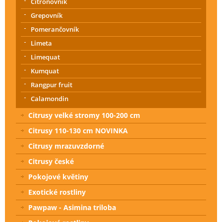
Citrónovník
Grepovník
Pomerančovník
Limeta
Limequat
Kumquat
Rangpur fruit
Calamondin
Citrusy velké stromy 100-200 cm
Citrusy 110-130 cm NOVINKA
Citrusy mrazuvzdorné
Citrusy české
Pokojové květiny
Exotické rostliny
Pawpaw - Asimina triloba