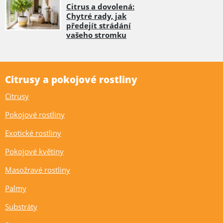
Citrus a dovolená:
Chytré rady, jak
předejít strádání
vašeho stromku
Citrusy a pokojové rostliny
Citrusy
Pokojové rostliny
Exotické rostliny
Pokojové květiny
Masožravé rostliny
Palmy
Substráty