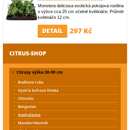
Monstera deliciosa exotická pokojová rostlina
o výšce cca 25 cm včetně květináče. Průměr
květináče 12 cm.
297 Kč
DETAIL
CITRUS-SHOP
Citrusy výška 30-90 cm
Budhova ruka
Hystrix kafrová limeta
Chinotto
Bergamot
Australasica
Mandarinkovník