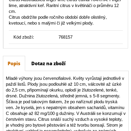
lime, atraktivní keř. Raritní citrus v květináči o průměru 12
cm.
Citrus obdržíte podle ročního období dobře olistěný,
kvetoucí, nebo s malými či již velkými plody.
Kód zboží:
768157
Popis
Dotaz na zboží
Mladé výhony jsou červenofialové. Květy vyrůstají jednotlivě v
paždí listů. Plody jsou podlouhlé až 10 cm, válcovité až úzké
do 2,5 cm, připomínají okurku, oplodí je žlutozelené, tenké,
drsné. Dužnina žlutozelená, středně jemná, s 5-8 segmenty.
Šťáva je pod takovým tlakem, že po naříznutí plodu tryská
ven. Je kyselá, jen s nepatrným obsahem sacharidů, vitamínu
C obsahuje až 82 mg/100 g dužniny. V Austrálii se konzumují v
čerstvém stavu. Citrus snáší suchý vzduch a vysoké teploty,
je vhodný pro bytové pěstování a též tvorbu bonsají. Strom je
atraktivní, vzhled je nezaměnitelný, vybočuje ze známých