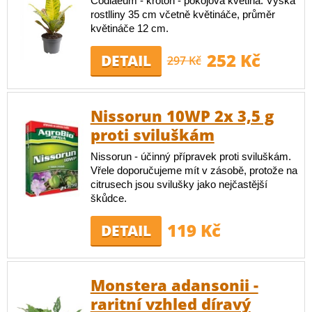
Codiaeum - kroton - pokojová květina. Výška
rostlliny 35 cm včetně květináče, průměr
květináče 12 cm.
252 Kč
DETAIL
297 Kč
Nissorun 10WP 2x 3,5 g
proti sviluškám
Nissorun - účinný přípravek proti sviluškám.
Vřele doporučujeme mít v zásobě, protože na
citrusech jsou svilušky jako nejčastější
škůdce.
119 Kč
DETAIL
Monstera adansonii -
raritní vzhled díravý