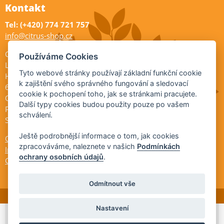
Kontakt
Tel: (+420) 774 721 757
info@citrus-shop.cz
Citrus shop zahradnictví
Používáme Cookies
Legionářů 2
Tyto webové stránky používají základní funkční cookie
Hodonín
k zajištění svého správného fungování a sledovací
695 01
cookie k pochopení toho, jak se stránkami pracujete.
Otevřeno:
Další typy cookies budou použity pouze po vašem
Po-Pá 9-17
schválení.
So 9-11:30
Ještě podrobnější informace o tom, jak cookies
Ochrana osobních údajů
zpracováváme, naleznete v našich
Podmínkách
Informace ÚKZÚZ
ochrany osobních údajů
.
Cookies
Odmítnout vše
Nastavení
© 2026 Citrus-shop.cz -
Partnerský