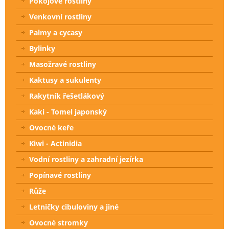
Pokojové rostliny
Venkovní rostliny
Palmy a cycasy
Bylinky
Masožravé rostliny
Kaktusy a sukulenty
Rakytník řešetlákový
Kaki - Tomel japonský
Ovocné keře
Kiwi - Actinidia
Vodní rostliny a zahradní jezírka
Popínavé rostliny
Růže
Letničky cibuloviny a jiné
Ovocné stromky