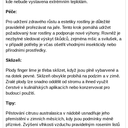
kde nebude vystavena extrémním teplotám.
Péče:
Pro udržení zdravého růstu a estetiky rostliny je důležité
pravidelně prořezávat na jaře. Tento krok pomáhá udržet
požadovaný tvar rostliny a podporuje nové výhony. Rovněž je
nezbytné sledovat výskyt škůdců, zejména mšic a svilušek, a
v případě potřeby je včas ošetřit vhodnými insekticidy nebo
přírodními prostředky.
Sklizeň:
Plody finger lime je třeba sklízet, když jsou plně vybarvené a
na dotek pevné. Sklizeň obvykle probíhá na podzim a v zimě.
Zralé plody lze snadno oddělit od stromu a ihned využít
čerstvé v kulinářských aplikacích nebo konzervovat pro
budoucí použití.
Tipy:
Pěstování citrusu australasica v nádobě usnadňuje jeho
přemístění v zimních měsících, kdy jsou podmínky méně
příznivé. Zvýšení vlhkosti vzduchu pravidelným rosením listů