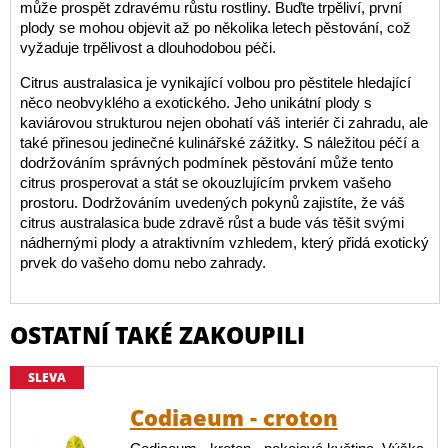
může prospět zdravému růstu rostliny. Buďte trpěliví, první
plody se mohou objevit až po několika letech pěstování, což
vyžaduje trpělivost a dlouhodobou péči.
Citrus australasica je vynikající volbou pro pěstitele hledající
něco neobvyklého a exotického. Jeho unikátní plody s
kaviárovou strukturou nejen obohatí váš interiér či zahradu, ale
také přinesou jedinečné kulinářské zážitky. S náležitou péčí a
dodržováním správných podmínek pěstování může tento
citrus prosperovat a stát se okouzlujícím prvkem vašeho
prostoru. Dodržováním uvedených pokynů zajistíte, že váš
citrus australasica bude zdravě růst a bude vás těšit svými
nádhernými plody a atraktivním vzhledem, který přidá exotický
prvek do vašeho domu nebo zahrady.
OSTATNÍ TAKÉ ZAKOUPILI
SLEVA
Codiaeum - croton