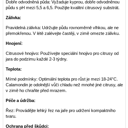
Dobře odvodněná půda: Vyžaduje kyprou, dobře odvodněnou
půdu s pH mezi 5,5 a 6,5. Použijte kvalitní citrusový substrát.
Zálivka:
Pravidelná zálivka: Udržujte půdu rovnoměrně vlhkou, ale ne
přemokřenou. V létě zalévejte častěji, v zimě omezte zálivku.
Hnojení:
Citrusové hnojivo: Používejte speciální hnojivo pro citrusy od
jara do podzimu každé 2-3 týdny.
Teplota:
Mírné podmínky: Optimální teplota pro růst je mezi 18-24°C.
Calamondin je odolnější vůči chladu než mnohé jiné citrusy, ale
v zimě ho chraňte před mrazem.
Péče a údržba:
Řez: Provádějte lehký řez na jaře pro udržení kompaktního
tvaru.
Ochrana před škůdci: