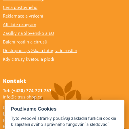
Cena poštovného
Reklamace a vrácení
Afilliate program
Zásilky na Slovensko a EU
Balení rostlin a citrusů
Dostupnost, výška a fotografie rostlin
Kdy citrusy kvetou a plodí
Kontakt
Tel: (+420) 774 721 757
info@citrus-shop.cz
Citrus shop zahradnictví
Používáme Cookies
Legionářů 2
Tyto webové stránky používají základní funkční cookie
Hodonín
k zajištění svého správného fungování a sledovací
695 01