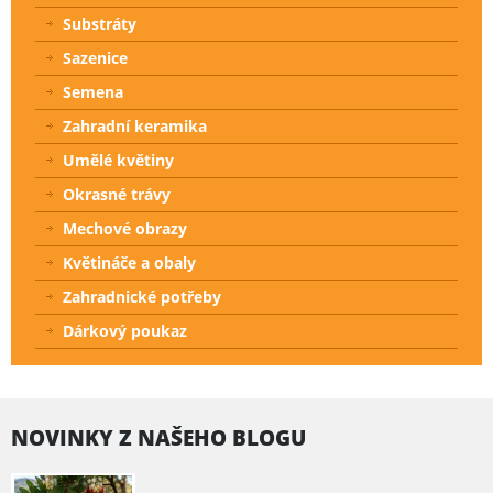
Substráty
Sazenice
Semena
Zahradní keramika
Umělé květiny
Okrasné trávy
Mechové obrazy
Květináče a obaly
Zahradnické potřeby
Dárkový poukaz
NOVINKY Z NAŠEHO BLOGU