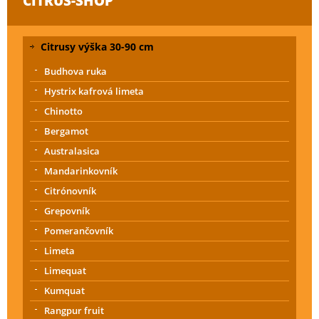
CITRUS-SHOP
Citrusy výška 30-90 cm
Budhova ruka
Hystrix kafrová limeta
Chinotto
Bergamot
Australasica
Mandarinkovník
Citrónovník
Grepovník
Pomerančovník
Limeta
Limequat
Kumquat
Rangpur fruit