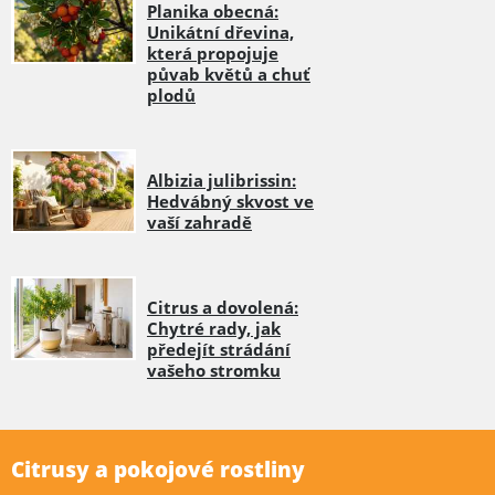
Planika obecná:
Unikátní dřevina,
která propojuje
půvab květů a chuť
plodů
Albizia julibrissin:
Hedvábný skvost ve
vaší zahradě
Citrus a dovolená:
Chytré rady, jak
předejít strádání
vašeho stromku
Citrusy a pokojové rostliny