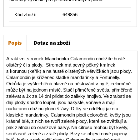
Kód zboží:
649856
Popis
Dotaz na zboží
Atraktivní stromek Mandarinka Calamondin obdržíte hustě
olistěný či s plody. Stromek má pevný pěkný kmínek
s korunou (keřík) a na hustě olistěných větvičkách jsou plody.
Calamondin je kříženec sladké mandarinky a Fortunelly.
Odrůda je vyšlechtěná hlavně na pěstování v bytě, celoročně
může být na jednom místě. Stačí přiměřeně světla, přiměřeně
zalévat a 1x za 14 dní přidat do zálivky hnojivo. Ve zralosti se
dají plody snadno loupat, jsou nakyslé, voňavé a mají
naducanou dužinu plnou šťávy. Dílky se oddělují jako u
klasické mandarinky. Calamondin plodí celoročně, květy jsou
krásné bílé, z nich se tvoří zelené plody, které se zvětšují a
pak zlátnou do oranžové barvy. Na citrusu mohou být květy,
současně zelené a zralé plody. Brzy se objeví nové pupeny
listů, květy a pak další plody. Calamondin je odolný proti