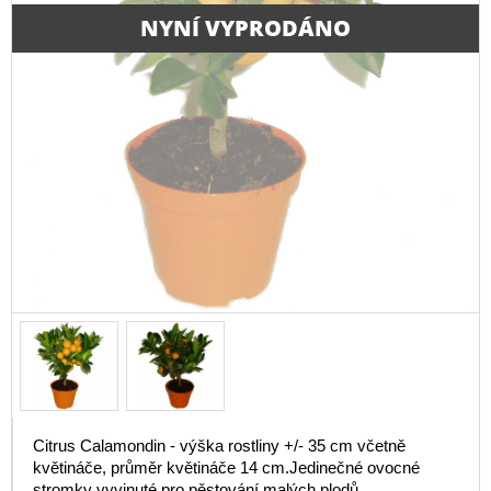
NYNÍ VYPRODÁNO
Citrus Calamondin - výška rostliny +/- 35 cm včetně
květináče, průměr květináče 14 cm.Jedinečné ovocné
stromky vyvinuté pro pěstování malých plodů.