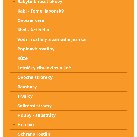
Rakytník řešetlákový
Kaki - Tomel japonský
Ovocné keře
Kiwi - Actinidia
Vodní rostliny a zahradní jezírka
Popínavé rostliny
Růže
Letničky cibuloviny a jiné
Ovocné stromky
Bambusy
Trvalky
Solitérní stromy
Houby - substráty
Hnojivo
Ochrana rostlin