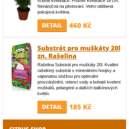
včetně květináče. Průměr květináče 16 cm.
Nenáročná na pěstování. Velmi oblíbená
pokojová květina.
460 Kč
DETAIL
Substrát pro muškáty 20l
zn. Rašelina
Rašelina Substrát pro muškáty 20l. Kvalitní
rašelinný substrát s minerálními hnojivy a
vápenatou složkou pro optimální
provzdušnění, retenci vody a bohaté kvetení
muškátů, pelargónií a dalších balkónových
květin.
185 Kč
DETAIL