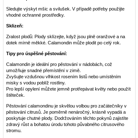
Sledujte výskyt mšic a svilušek. V případě potřeby použijte
vhodné ochranné prostředky.
Sklizeň:
Zralost plodů: Plody sklízejte, když jsou plně oranžové a na
dotek mírně měkké. Calamondin může plodit po celý rok.
Tipy pro úspěšné pěstování:
Calamondin je ideální pro pěstování v nádobách, což
umožňuje snadné přemístění v zimě.
Zvyšujte vzdušnou vlhkost rosením listů nebo umístěním
misky s vodou poblíž rostliny.
Pro lepší opylení můžete jemně protřepávat květy nebo použít
štěteček.
Pěstování calamondinu je skvělou volbou pro začátečníky v
pěstování citrusů. Je poměrně nenáročný, krásně vypadá a
poskytuje chutné plody. Dodržováním těchto pokynů zajistíte
zdravý růst a bohatou úrodu tohoto půvabného citrusového
stromu.