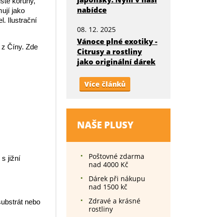
usté koruny,
nabídce
ují jako
. Ilustrační
08. 12. 2025
Vánoce plné exotiky -
 z Číny. Zde
Citrusy a rostliny
jako originální dárek
Více článků
NAŠE PLUSY
Poštovné zdarma
s jižní
nad 4000 Kč
Dárek při nákupu
nad 1500 kč
Zdravé a krásné
substrát nebo
rostliny