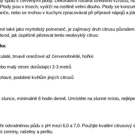
sty spolu s červenými plody. Dekorativní rostlina středního vzrůstu, h
 Plody jsou v trsech, vydrží na rostlině velmi dlouho. Plody se konzum
če, nebo se mohou v kuchyni zpracovávat při přípravě nápojů a jídel
mé také jako myrtolistý pomeranč, je zajímavý druh citrusu původem
ávod, jak úspěšně pěstovat tento neobvyklý citrus:
ika:
kulaté, tmavě oranžové až červenohnědé, hořké
bo malý strom dorůstající 2-3 metrů
voňavé, podobné květům jiných citrusů
 slunce, minimálně 6 hodin denně. Umístěte na slunné místo, nejlépe 
ře odvodněnou půdu s pH mezi 6,0 a 7,0. Použijte kvalitní citrusový 
 zeminy, rašeliny a perlitu.