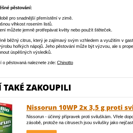
ěšné pěstování:
době pro snadnější přemístění v zimě.
šnou vlhkost rosením listů.
lení můžete jemně protřepávat květy nebo použít štěteček.
éně běžný citrus, který je zajímavý svým vzhledem a využitím v gast
ýrobu hořkých nápojů. Jeho pěstování může být výzvou, ale s prope
nout úspěšných výsledků.
í o pěstovaná naleznete zde:
Chinotto
 TAKÉ ZAKOUPILI
Nissorun 10WP 2x 3,5 g proti s
Nissorun - účinný přípravek proti sviluškám. Vřele do
zásobě, protože na citrusech jsou svilušky jako nejčas