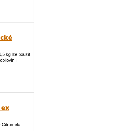
ické
,5 kg lze použít
bilovin i
 ex
 Citrumelo