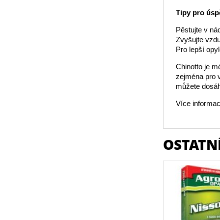
Tipy pro úsp
Pěstujte v ná
Zvyšujte vzdu
Pro lepší opy
Chinotto je m
zejména pro v
můžete dosáh
Více informac
OSTATNÍ