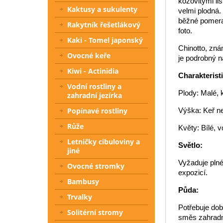
kožovitými li
Kaktusy a sukulenty
velmi plodná.
běžné pomeran
Rakytník řešetlákový
foto.
Kaki - Tomel japonský
Chinotto, zná
Ovocné keře
je podrobný n
Kiwi - Actinidia
Charakterist
Vodní rostliny a
Plody: Malé, 
zahradní jezírka
Popínavé rostliny
Výška: Keř ne
Růže
Květy: Bílé, 
Letničky cibuloviny a
Světlo:
jiné
Vyžaduje plné
Ovocné stromky
expozicí.
Bambusy
Půda:
Trvalky
Potřebuje dob
Solitérní stromy
směs zahradní