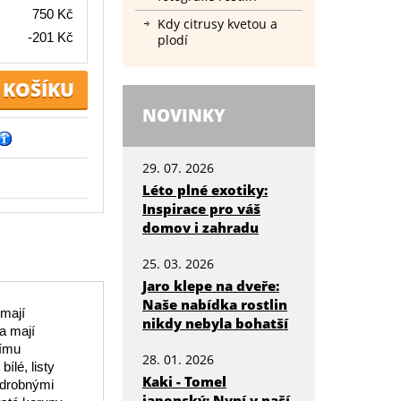
750 Kč
Kdy citrusy kvetou a
-201 Kč
plodí
NOVINKY
29. 07. 2026
Léto plné exotiky:
Inspirace pro váš
domov i zahradu
25. 03. 2026
Jaro klepe na dveře:
Naše nabídka rostlin
 mají
nikdy nebyla bohatší
 a mají
šímu
28. 01. 2026
bílé, listy
Kaki - Tomel
 drobnými
japonský: Nyní v naší