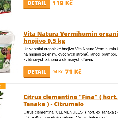
119 Kč
DETAIL
Vita Natura Vermihumin organ
hnojivo 0,5 kg
Univerzální organické hnojivo Vita Natura Vermihumin 0
na hnojení zeleniny, ovocných stromů, jahod, brambor, o
květinových záhonů a okrasných dřevin.
71 Kč
DETAIL
94 Kč
E
Citrus clementina "Fina" ( hort.
Tanaka ) - Citrumelo
Citrus clementina "CLEMENULES" ( hort. ex Tanaka ) -
výšce 45 cm včetně květináč. Velmi chutné plody.