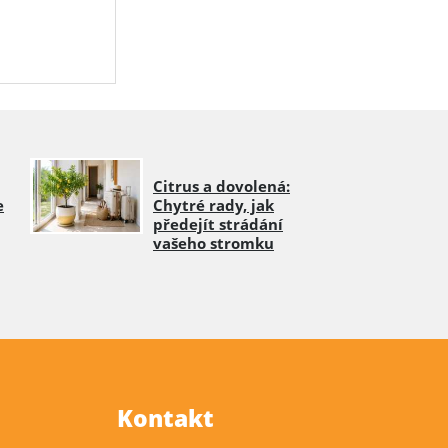
Citrus a dovolená:
e
Chytré rady, jak
předejít strádání
vašeho stromku
Kontakt