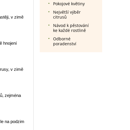
Pokojové květiny
Největší výběr
citrusů
stěji, v zimě
Návod k pěstování
ke každé rostlině
Odborné
ě hnojení
poradenství
trusy, v zimě
ců, zejména
kle na podzim