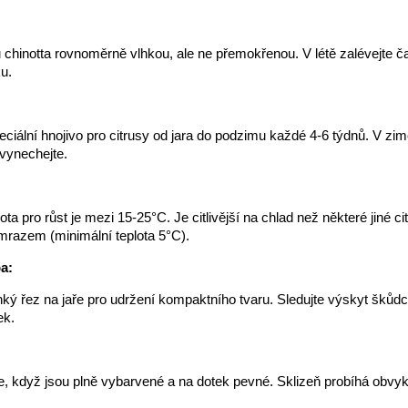
 chinotta rovnoměrně vlhkou, ale ne přemokřenou. V létě zalévejte ča
u.
eciální hnojivo pro citrusy od jara do podzimu každé 4-6 týdnů. V zim
vynechejte.
ota pro růst je mezi 15-25°C. Je citlivější na chlad než některé jiné ci
mrazem (minimální teplota 5°C).
a:
hký řez na jaře pro udržení kompaktního tvaru. Sledujte výskyt škůd
ek.
te, když jsou plně vybarvené a na dotek pevné. Sklizeň probíhá obvy