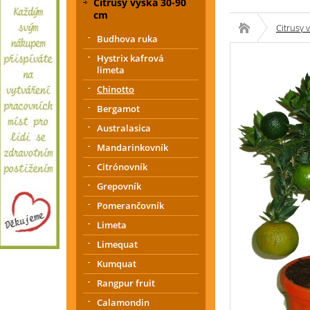
Citrusy výška 30-90
cm
Citrusy 
Budhova ruka
Hystrix kafrová
limeta
Chinotto
Bergamot
Australasica
Mandarinkovník
Citrónovník
Grepovník
Pomerančovník
Limeta
Limequat
Kumquat
Rangpur fruit
Calamondin