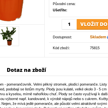
Původní cena:
Ušetříte:
Skladem
Dostupnost:
Kód zboží:
75815
Dotaz na zboží
om - pomerančovník. Velmi pěkný stromek, plodící pomeranče. Listy
led, podobají se listům myrty.
Plody jsou kulaté, velké okolo 3 - 5 cm
rvu a kyselou, mírně nahořklou
chuť. Plody se často využívají k dal
jsou výborné např. kandované, k výrobě nápojů nebo s cukrem
.
Květy 
 Nejen, že mívá jedlé pomeranče, ale působí velmi atraktivně svými