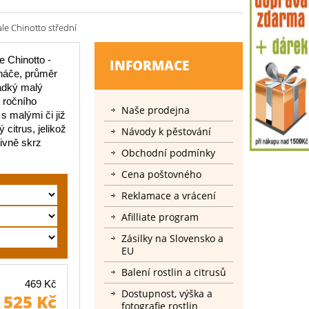
le Chinotto střední
 Chinotto -
INFORMACE
ináče, průměr
adký malý
 ročního
Naše prodejna
s malými či již
 citrus, jelikož
Návody k pěstování
ivně skrz
Obchodní podmínky
Cena poštovného
Reklamace a vrácení
Afilliate program
Zásilky na Slovensko a
EU
Balení rostlin a citrusů
469 Kč
Dostupnost, výška a
525 Kč
fotografie rostlin