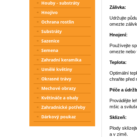
Houby - substráty
Zálivka:
Hnojivo
Udržujte půdu
Ochrana rostlin
omezte zálivk
Substráty
Hnojení:
Sazenice
Používejte sp
Semena
omezte nebo 
Zahradní keramika
Teplota:
Umělé květiny
Optimální tepl
Okrasné trávy
chraňte před 
Mechové obrazy
Péče a údržb
Květináče a obaly
Provádějte le
mšic a sviluš
Zahradnické potřeby
Dárkový poukaz
Sklizeň:
Plody sklízej
a v zimě.