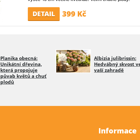
399 Kč
DETAIL
Planika obecná:
Albizia julibrissin:
Unikátní dřevina,
Hedvábný skvost v
která propojuje
vaší zahradě
půvab květů a chuť
plodů
Informace