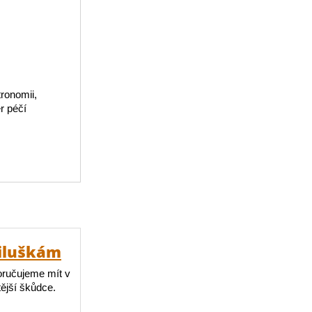
ronomii,
r péčí
viluškám
poručujeme mít v
tější škůdce.