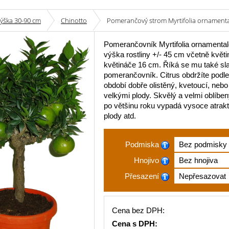
výška 30-90 cm
Chinotto
Pomerančový strom Myrtifolia ornamenta
Pomerančovník Myrtifolia ornamentale
výška rostliny +/- 45 cm včetně květ
květináče 16 cm. Říká se mu také sl
pomerančovník. Citrus obdržíte podle
období dobře olistěný, kvetoucí, nebo 
velkými plody. Skvělý a velmi oblíbený
po většinu roku vypadá vysoce atrakt
plody atd.
Podmiska
Hnojivo
Přesazení
Cena bez DPH:
Cena s DPH: