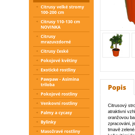
Citrusy velké stromy
100-200 cm
Citrusy 110-130 cm
NOVINKA
Citrusy
mrazuvzdorné
Citrusy české
Pokojové květiny
Exotické rostliny
Pawpaw - Asimina
triloba
Popis
Pokojové rostliny
Venkovní rostliny
Citrusový str
atraktivní vzh
Palmy a cycasy
oranžovou ba
Bylinky
zpracování, 
tmavě zelené.
Masožravé rostliny