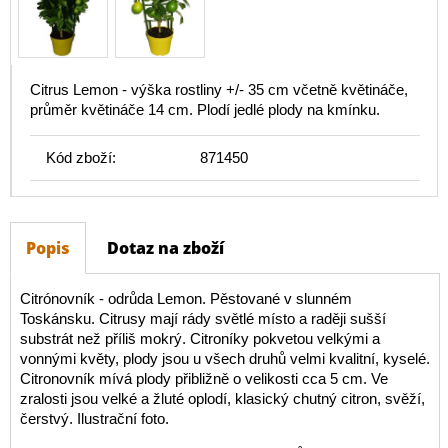
Citrus Lemon - výška rostliny +/- 35 cm včetně květináče,
průměr květináče 14 cm. Plodí jedlé plody na kmínku.
Kód zboží:
871450
Popis
Dotaz na zboží
Citrónovník - odrůda Lemon. Pěstované v slunném
Toskánsku. Citrusy mají rády světlé místo a raději sušší
substrát než příliš mokrý. Citroníky pokvetou velkými a
vonnými květy, plody jsou u všech druhů velmi kvalitní, kyselé.
Citronovník mívá plody přibližně o velikosti cca 5 cm. Ve
zralosti jsou velké a žluté oplodí, klasický chutný citron, svěží,
čerstvý. Ilustrační foto.