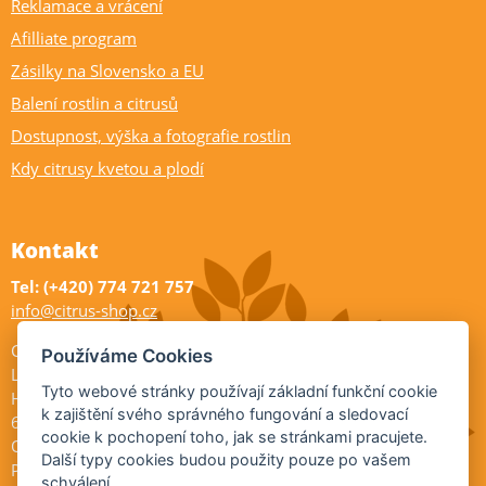
Reklamace a vrácení
Afilliate program
Zásilky na Slovensko a EU
Balení rostlin a citrusů
Dostupnost, výška a fotografie rostlin
Kdy citrusy kvetou a plodí
Kontakt
Tel: (+420) 774 721 757
info@citrus-shop.cz
Citrus shop zahradnictví
Používáme Cookies
Legionářů 2
Tyto webové stránky používají základní funkční cookie
Hodonín
k zajištění svého správného fungování a sledovací
695 01
cookie k pochopení toho, jak se stránkami pracujete.
Otevřeno:
Další typy cookies budou použity pouze po vašem
Po-Pá 9-17
schválení.