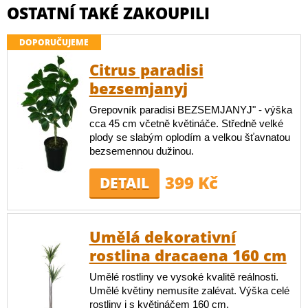
OSTATNÍ TAKÉ ZAKOUPILI
DOPORUČUJEME
Citrus paradisi
bezsemjanyj
Grepovník paradisi BEZSEMJANYJ" - výška
cca 45 cm včetně květináče. Středně velké
plody se slabým oplodím a velkou šťavnatou
bezsemennou dužinou.
399 Kč
DETAIL
Umělá dekorativní
rostlina dracaena 160 cm
Umělé rostliny ve vysoké kvalitě reálnosti.
Umělé květiny nemusíte zalévat. Výška celé
rostliny i s květináčem 160 cm.