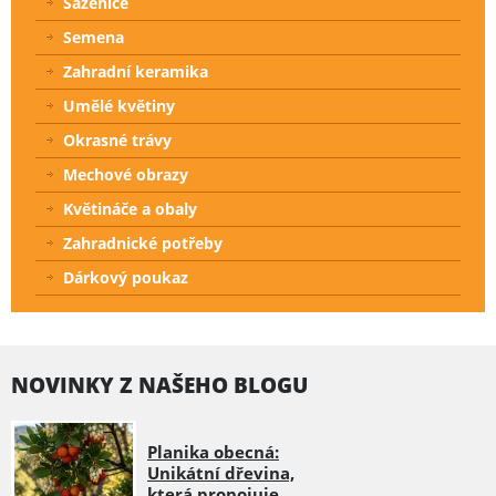
Sazenice
Semena
Zahradní keramika
Umělé květiny
Okrasné trávy
Mechové obrazy
Květináče a obaly
Zahradnické potřeby
Dárkový poukaz
NOVINKY Z NAŠEHO BLOGU
Planika obecná:
Unikátní dřevina,
která propojuje