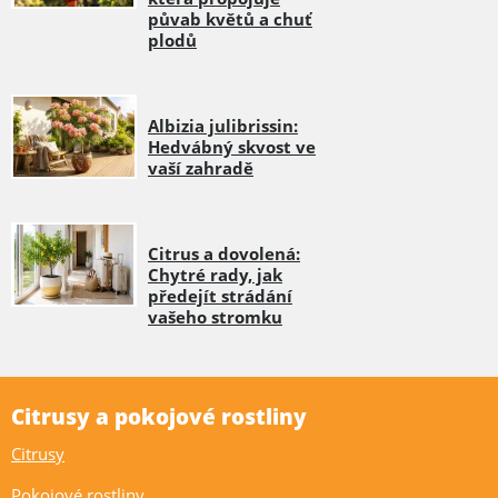
půvab květů a chuť
plodů
Albizia julibrissin:
Hedvábný skvost ve
vaší zahradě
Citrus a dovolená:
Chytré rady, jak
předejít strádání
vašeho stromku
Citrusy a pokojové rostliny
Citrusy
Pokojové rostliny