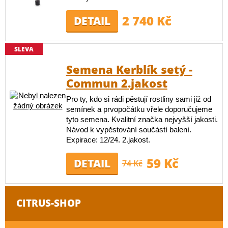
2 740 Kč
DETAIL
SLEVA
Semena Kerblík setý -
Commun 2.jakost
Pro ty, kdo si rádi pěstují rostliny sami již od
semínek a prvopočátku vřele doporučujeme
tyto semena. Kvalitní značka nejvyšší jakosti.
Návod k vypěstování součástí balení.
Expirace: 12/24. 2.jakost.
59 Kč
DETAIL
74 Kč
CITRUS-SHOP