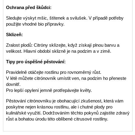
Ochrana před škůdci:
Sledujte výskyt mšic, štítenek a svilušek. V případě potřeby
použijte vhodné bio přípravky.
Sklizeň:
Zralost plodů: Citróny sklízejte, když získají plnou barvu a
velikost. Hlavní období sklizně je na podzim a v zimě.
Tipy pro úspěšné pěstování:
Pravidelně otáčejte rostlinu pro rovnoměrný růst.
V létě můžete citrónovník umístit ven, na podzim ho přeneste
dovnitř.
Pro lepší opylení jemně protřepávejte květy.
Pěstování citrónovníku je obohacující zkušenost, která vám
poskytne nejen krásnou rostlinu, ale i chutné plody pro
kulinářské využití. Dodržováním těchto pokynů zajistíte zdravý
růst a bohatou úrodu této oblíbené citrusové rostliny.