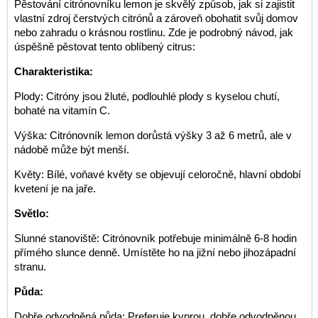
Pěstování citrónovníku lemon je skvělý způsob, jak si zajistit
vlastní zdroj čerstvých citrónů a zároveň obohatit svůj domov
nebo zahradu o krásnou rostlinu. Zde je podrobný návod, jak
úspěšně pěstovat tento oblíbený citrus:
Charakteristika:
Plody: Citróny jsou žluté, podlouhlé plody s kyselou chutí,
bohaté na vitamín C.
Výška: Citrónovník lemon dorůstá výšky 3 až 6 metrů, ale v
nádobě může být menší.
Květy: Bílé, voňavé květy se objevují celoročně, hlavní období
kvetení je na jaře.
Světlo:
Slunné stanoviště: Citrónovník potřebuje minimálně 6-8 hodin
přímého slunce denně. Umístěte ho na jižní nebo jihozápadní
stranu.
Půda:
Dobře odvodněná půda: Preferuje kyprou, dobře odvodněnou