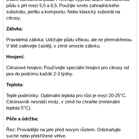
půdu s pH mezi 5,5 a 6,5. Použijte směs zahradnického
substrátu, perlitu a kompostu. Nebo klasický substrát na
citrusy.
Zálivka:
Pravidelná zálivka: Udržujte půdu vlhkou, ale ne přemokřenou.
V létě zalévejte častěji, v zimě omezte zálivku.
Hnojení:
Citrusové hnojivo: Používejte speciální hnojivo pro citrusy od
jara do podzimu každé 2-3 týdny.
Teplota:
Teplé podmínky: Optimální teplota pro růst je mezi 20-25°C.
Citrónovník nesnáší mráz, v zimě ho chraňte (minimální
teplota 5°C).
Péče a údržba:
Řez: Provádějte na jaře před novým růstem. Odstraňujte
suché nebo překřížené větve.