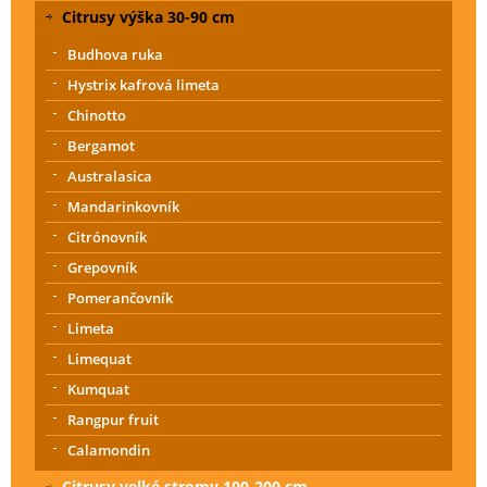
Citrusy výška 30-90 cm
Budhova ruka
Hystrix kafrová limeta
Chinotto
Bergamot
Australasica
Mandarinkovník
Citrónovník
Grepovník
Pomerančovník
Limeta
Limequat
Kumquat
Rangpur fruit
Calamondin
Citrusy velké stromy 100-200 cm