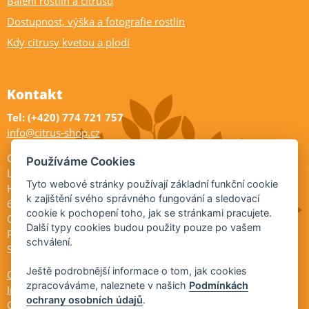
Balení rostlin a citrusů
Dostupnost, výška a fotografie rostlin
Kdy citrusy kvetou a plodí
Kontakt
Tel: (+420) 774 721 757
info@citrus-shop.cz
Citrus shop zahradnictví
Používáme Cookies
Legionářů 2
Tyto webové stránky používají základní funkční cookie
Hodonín
k zajištění svého správného fungování a sledovací
695 01
cookie k pochopení toho, jak se stránkami pracujete.
Otevřeno:
Další typy cookies budou použity pouze po vašem
Po-Pá 9-17
schválení.
So 9-11:30
Ještě podrobnější informace o tom, jak cookies
Ochrana osobních údajů
zpracováváme, naleznete v našich
Podmínkách
Informace ÚKZÚZ
ochrany osobních údajů
.
Cookies