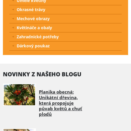
Umělé květiny
Okrasné trávy
Mechové obrazy
Květináče a obaly
Zahradnické potřeby
Dárkový poukaz
NOVINKY Z NAŠEHO BLOGU
Planika obecná:
Unikátní dřevina,
která propojuje
půvab květů a chuť
plodů