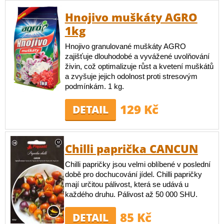
Hnojivo muškáty AGRO
1kg
Hnojivo granulované muškáty AGRO
zajišťuje dlouhodobé a vyvážené uvolňování
živin, což optimalizuje růst a kvetení muškátů
a zvyšuje jejich odolnost proti stresovým
podmínkám. 1 kg.
129 Kč
DETAIL
Chilli paprička CANCUN
Chilli papričky jsou velmi oblíbené v poslední
době pro dochucování jídel. Chilli papričky
mají určitou pálivost, která se udává u
každého druhu. Pálivost až 50 000 SHU.
85 Kč
DETAIL