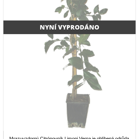
NYNÍ VYPRODÁNO
Mrazuvzdorný Citrónovník Limoni Verna je oblíbená odrůda