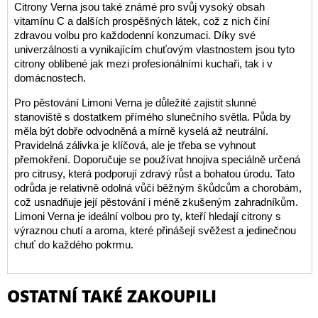
Citrony Verna jsou také známé pro svůj vysoký obsah
vitamínu C a dalších prospěšných látek, což z nich činí
zdravou volbu pro každodenní konzumaci. Díky své
univerzálnosti a vynikajícím chuťovým vlastnostem jsou tyto
citrony oblíbené jak mezi profesionálními kuchaři, tak i v
domácnostech.
Pro pěstování Limoni Verna je důležité zajistit slunné
stanoviště s dostatkem přímého slunečního světla. Půda by
měla být dobře odvodněná a mírně kyselá až neutrální.
Pravidelná zálivka je klíčová, ale je třeba se vyhnout
přemokření. Doporučuje se používat hnojiva speciálně určená
pro citrusy, která podporují zdravý růst a bohatou úrodu. Tato
odrůda je relativně odolná vůči běžným škůdcům a chorobám,
což usnadňuje její pěstování i méně zkušeným zahradníkům.
Limoni Verna je ideální volbou pro ty, kteří hledají citrony s
výraznou chutí a aroma, které přinášejí svěžest a jedinečnou
chuť do každého pokrmu.
OSTATNÍ TAKÉ ZAKOUPILI