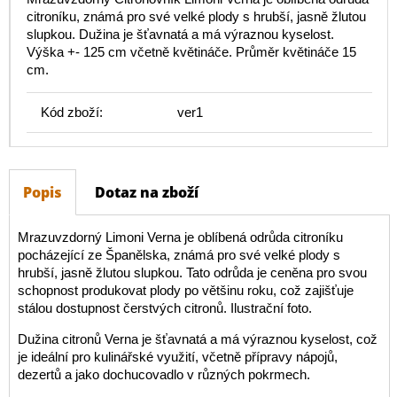
citroníku, známá pro své velké plody s hrubší, jasně žlutou
slupkou. Dužina je šťavnatá a má výraznou kyselost.
Výška +- 125 cm včetně květináče. Průměr květináče 15
cm.
Kód zboží:
ver1
Popis
Dotaz na zboží
Mrazuvzdorný Limoni Verna je oblíbená odrůda citroníku
pocházející ze Španělska, známá pro své velké plody s
hrubší, jasně žlutou slupkou. Tato odrůda je ceněna pro svou
schopnost produkovat plody po většinu roku, což zajišťuje
stálou dostupnost čerstvých citronů. Ilustrační foto.
Dužina citronů Verna je šťavnatá a má výraznou kyselost, což
je ideální pro kulinářské využití, včetně přípravy nápojů,
dezertů a jako dochucovadlo v různých pokrmech.