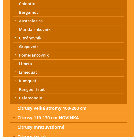
Chinotto
Bergamot
Australasica
Mandarinkovník
Citrónovník
Grepovník
Pomerančovník
Limeta
Limequat
Kumquat
Rangpur fruit
Calamondin
Citrusy velké stromy 100-200 cm
Citrusy 110-130 cm NOVINKA
Citrusy mrazuvzdorné
Citrusy české