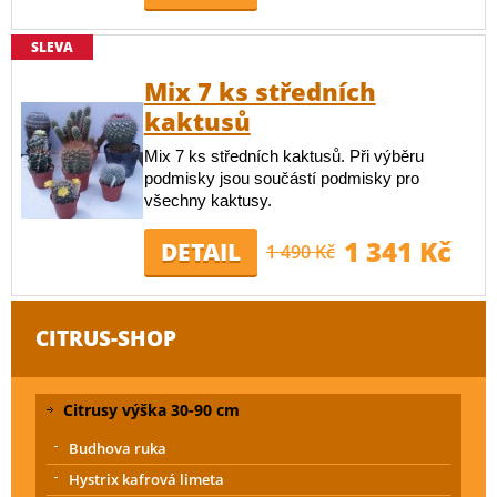
SLEVA
Mix 7 ks středních
kaktusů
Mix 7 ks středních kaktusů. Při výběru
podmisky jsou součástí podmisky pro
všechny kaktusy.
1 341 Kč
DETAIL
1 490 Kč
CITRUS-SHOP
Citrusy výška 30-90 cm
Budhova ruka
Hystrix kafrová limeta