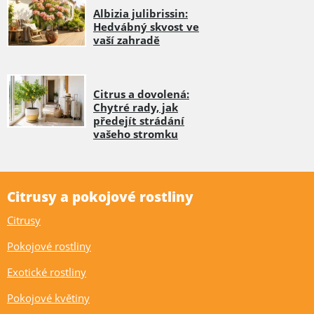
Albizia julibrissin:
Hedvábný skvost ve
vaší zahradě
Citrus a dovolená:
Chytré rady, jak
předejít strádání
vašeho stromku
Citrusy a pokojové rostliny
Citrusy
Pokojové rostliny
Exotické rostliny
Pokojové květiny