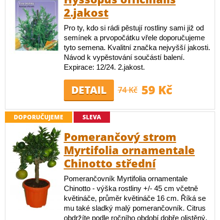
2.jakost
Pro ty, kdo si rádi pěstují rostliny sami již od
semínek a prvopočátku vřele doporučujeme
tyto semena. Kvalitní značka nejvyšší jakosti.
Návod k vypěstování součástí balení.
Expirace: 12/24. 2.jakost.
59 Kč
DETAIL
74 Kč
DOPORUČUJEME
SLEVA
Pomerančový strom
Myrtifolia ornamentale
Chinotto střední
Pomerančovník Myrtifolia ornamentale
Chinotto - výška rostliny +/- 45 cm včetně
květináče, průměr květináče 16 cm. Říká se
mu také sladký malý pomerančovník. Citrus
obdržíte podle ročního období dobře olistěný,