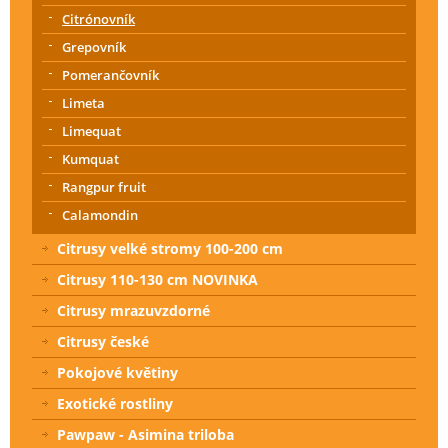
Citrónovník
Grepovník
Pomerančovník
Limeta
Limequat
Kumquat
Rangpur fruit
Calamondin
Citrusy velké stromy 100-200 cm
Citrusy 110-130 cm NOVINKA
Citrusy mrazuvzdorné
Citrusy české
Pokojové květiny
Exotické rostliny
Pawpaw - Asimina triloba