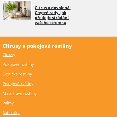
Citrus a dovolená:
Chytré rady, jak
předejít strádání
vašeho stromku
Citrusy a pokojové rostliny
Citrusy
Pokojové rostliny
Exotické rostliny
Pokojové květiny
Masožravé rostliny
Palmy
Substráty