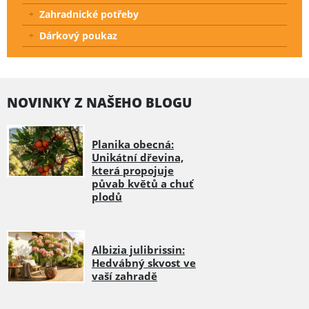
Zahradnické potřeby
Dárkový poukaz
NOVINKY Z NAŠEHO BLOGU
Planika obecná:
Unikátní dřevina,
která propojuje
půvab květů a chuť
plodů
Albizia julibrissin:
Hedvábný skvost ve
vaší zahradě