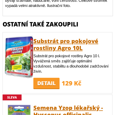
bývají šťavnaté, naducané, voní čerstvostí. Celkově stromek
vypadá velmi atraktivně. Ilustrační foto.
OSTATNÍ TAKÉ ZAKOUPILI
Substrát pro pokojové
rostliny Agro 10L
Substrát pro pokojové rostliny Agro 10 l.
Vyvážená směs zajišťuje optimální
vzdušnost, stabilitu a dlouhodobé zadržování
živin.
129 Kč
DETAIL
SLEVA
Semena Yzop lékařský -
Hyssopus officinalis