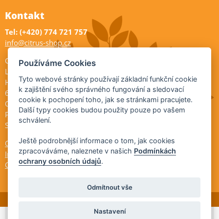
Kontakt
Tel: (+420) 774 721 757
info@citrus-shop.cz
Citrus shop zahradnictví
Používáme Cookies
Legionářů 2
Tyto webové stránky používají základní funkční cookie
Hodonín
k zajištění svého správného fungování a sledovací
695 01
cookie k pochopení toho, jak se stránkami pracujete.
Otevřeno:
Další typy cookies budou použity pouze po vašem
Po-Pá 9-17
schválení.
So 9-11:30
Ještě podrobnější informace o tom, jak cookies
Ochrana osobních údajů
zpracováváme, naleznete v našich
Podmínkách
Informace ÚKZÚZ
ochrany osobních údajů
.
Cookies
Odmítnout vše
Nastavení