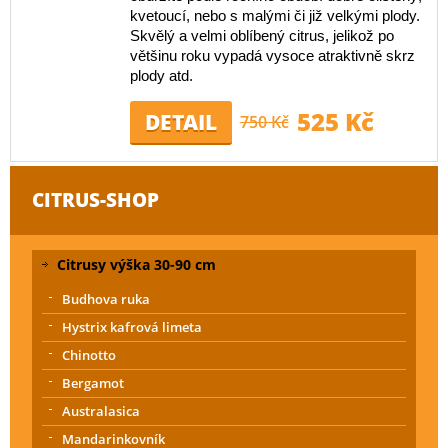
kvetoucí, nebo s malými či již velkými plody.
Skvělý a velmi oblíbený citrus, jelikož po
většinu roku vypadá vysoce atraktivně skrz
plody atd.
525 Kč
DETAIL
750 Kč
CITRUS-SHOP
Citrusy výška 30-90 cm
Budhova ruka
Hystrix kafrová limeta
Chinotto
Bergamot
Australasica
Mandarinkovník