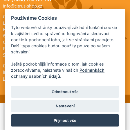
info@citrus-shop.cz
Citrus shop zahradnictví
Používáme Cookies
Legionářů 2
Tyto webové stránky používají základní funkční cookie
Hodonín
k zajištění svého správného fungování a sledovací
695 01
cookie k pochopení toho, jak se stránkami pracujete.
Otevřeno:
Další typy cookies budou použity pouze po vašem
Po-Pá 9-17
schválení.
So 9-11:30
Ještě podrobnější informace o tom, jak cookies
Ochrana osobních údajů
zpracováváme, naleznete v našich
Podmínkách
Informace ÚKZÚZ
ochrany osobních údajů
.
Cookies
Odmítnout vše
Nastavení
© 2026 Citrus-shop.cz -
Partnerský
Přijmout vše
program
Partner ID: