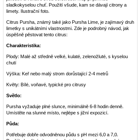
sladkokyselou chuť. Použití všude, kam se dávají citrony a
limety. Ilustrační foto.
Citrus Pursha, známý také jako Pursha Lime, je zajímavý druh
limetky s unikátními vlastnostmi. Zde je podrobný návod, jak
úspěšně pěstovat tento citrus:
Charakteristika:
Plody: Malé až středně velké, kulaté, zelenožluté, s kyselou
chutí
Výška: Keř nebo malý strom dorůstající 2-4 metrů
Květy: Bílé, voňavé, typické pro citrusy
Světlo:
Pursha vyžaduje plné slunce, minimálně 6-8 hodin denně.
Umístěte na slunné místo, nejlépe s jižní expozicí.
Půda:
Potřebuje dobře odvodněnou půdu s pH mezi 6,0 a 7,0.