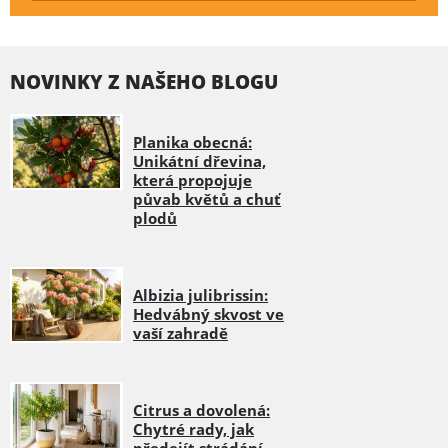
NOVINKY Z NAŠEHO BLOGU
Planika obecná:
Unikátní dřevina,
která propojuje
půvab květů a chuť
plodů
Albizia julibrissin:
Hedvábný skvost ve
vaší zahradě
Citrus a dovolená:
Chytré rady, jak