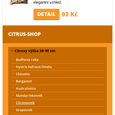
elegantní vzhled.
93 Kč
DETAIL
CITRUS-SHOP
Citrusy výška 30-90 cm
Budhova ruka
Hystrix kafrová limeta
Chinotto
Bergamot
Australasica
Mandarinkovník
Citrónovník
Grepovník