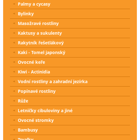
Palmy a cycasy
Bylinky
Masožravé rostliny
Kaktusy a sukulenty
Rakytník řešetlákový
Kaki - Tomel japonský
Ovocné keře
Kiwi - Actinidia
Vodní rostliny a zahradní jezírka
Popínavé rostliny
Růže
Letničky cibuloviny a jiné
Ovocné stromky
Bambusy
Trvalky