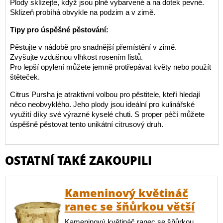
Plody sklízejte, když jsou plně vybarvené a na dotek pevné.
Sklizeň probíhá obvykle na podzim a v zimě.
Tipy pro úspěšné pěstování:
Pěstujte v nádobě pro snadnější přemístění v zimě.
Zvyšujte vzdušnou vlhkost rosením listů.
Pro lepší opylení můžete jemně protřepávat květy nebo použít
štěteček.
Citrus Pursha je atraktivní volbou pro pěstitele, kteří hledají
něco neobvyklého. Jeho plody jsou ideální pro kulinářské
využití díky své výrazné kyselé chuti. S proper péčí můžete
úspěšně pěstovat tento unikátní citrusový druh.
OSTATNÍ TAKÉ ZAKOUPILI
Kameninový květináč
ranec se šňůrkou větší
Kameninový květináč ranec se šňůrkou.