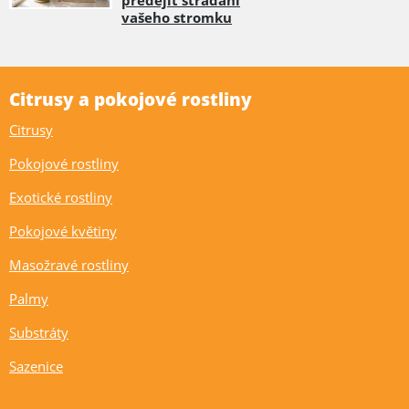
předejít strádání
vašeho stromku
Citrusy a pokojové rostliny
Citrusy
Pokojové rostliny
Exotické rostliny
Pokojové květiny
Masožravé rostliny
Palmy
Substráty
Sazenice