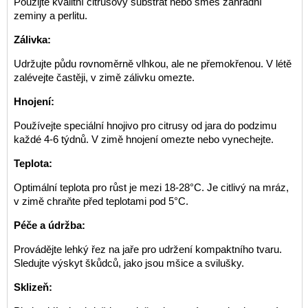
Použijte kvalitní citrusový substrát nebo směs zahradní
zeminy a perlitu.
Zálivka:
Udržujte půdu rovnoměrně vlhkou, ale ne přemokřenou. V létě
zalévejte častěji, v zimě zálivku omezte.
Hnojení:
Používejte speciální hnojivo pro citrusy od jara do podzimu
každé 4-6 týdnů. V zimě hnojení omezte nebo vynechejte.
Teplota:
Optimální teplota pro růst je mezi 18-28°C. Je citlivý na mráz,
v zimě chraňte před teplotami pod 5°C.
Péče a údržba:
Provádějte lehký řez na jaře pro udržení kompaktního tvaru.
Sledujte výskyt škůdců, jako jsou mšice a svilušky.
Sklizeň: