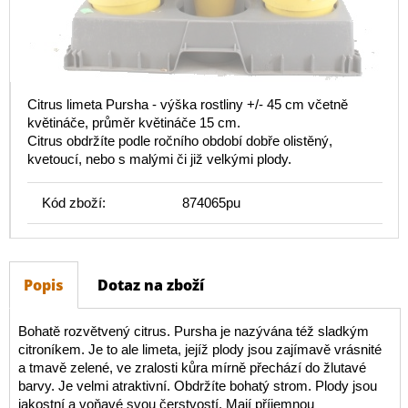
Citrus limeta Pursha - výška rostliny +/- 45 cm včetně
květináče, průměr květináče 15 cm.
Citrus obdržíte podle ročního období dobře olistěný,
kvetoucí, nebo s malými či již velkými plody.
Kód zboží:
874065pu
Popis
Dotaz na zboží
Bohatě rozvětvený citrus. Pursha je nazývána též sladkým
citroníkem. Je to ale limeta, jejíž plody jsou zajímavě vrásnité
a tmavě zelené, ve zralosti kůra mírně přechází do žlutavé
barvy. Je velmi atraktivní. Obdržíte bohatý strom. Plody jsou
jakostní a voňavé svou čerstvostí. Mají příjemnou