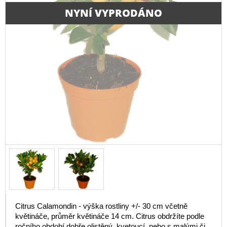
NYNÍ VYPRODÁNO
Citrus Calamondin - výška rostliny +/- 30 cm včetně
květináče, průměr květináče 14 cm. Citrus obdržíte podle
ročního období dobře olistěný, kvetoucí, nebo s malými či