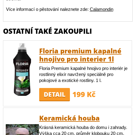
Více informací o pěstování naleznete zde:
Calamondin
OSTATNÍ TAKÉ ZAKOUPILI
Floria premium kapalné
hnojivo pro interier 1l
Floria Premium kapalné hnojivo pro interiér je
rostlinný elixír navržený speciálně pro
pokojové a exotické rostliny. 1 l.
199 Kč
DETAIL
Keramická houba
Krásná keramická houba do domu i zahrady.
Výška cca 20 cm, průměr klobouku 20 cm.