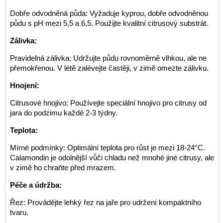
Dobře odvodněná půda: Vyžaduje kyprou, dobře odvodněnou
půdu s pH mezi 5,5 a 6,5. Použijte kvalitní citrusový substrát.
Zálivka:
Pravidelná zálivka: Udržujte půdu rovnoměrně vlhkou, ale ne
přemokřenou. V létě zalévejte častěji, v zimě omezte zálivku.
Hnojení:
Citrusové hnojivo: Používejte speciální hnojivo pro citrusy od
jara do podzimu každé 2-3 týdny.
Teplota:
Mírné podmínky: Optimální teplota pro růst je mezi 18-24°C.
Calamondin je odolnější vůči chladu než mnohé jiné citrusy, ale
v zimě ho chraňte před mrazem.
Péče a údržba:
Řez: Provádějte lehký řez na jaře pro udržení kompaktního
tvaru.