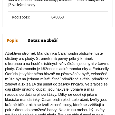
již velkými plody.
Kód zboží:
649858
Popis
Dotaz na zboží
Atraktivní stromek Mandarinka Calamondin obdržíte hustě
olistěný a s plody. Stromek má pevný pěkný kmínek
s korunou a na hustě olistěných větvičkách jsou nyní v červnu
plody. Calamondin je kříženec sladké mandarinky a Fortunelly.
Odrůda je vyšlechtěná hlavně na pěstování v bytě, celoročně
může být na jednom místě. Stačí přiměřeně světla, přiměřeně
zalévat a 1x za 14 dní přidat do zálivky hnojivo. Ve zralosti se
dají plody snadno loupat, jsou nakyslé, voňavé a mají
naducanou dužinu plnou šťávy. Dílky se oddělují jako u
klasické mandarinky. Calamondin plodí celoročně, květy jsou
krásné bílé, z nich se tvoří zelené plody, které se zvětšují a
pak zlátnou do oranžové barvy. Na citrusu mohou být květy,
současně zelené a zralé plody. Brzy se objeví nové pupeny