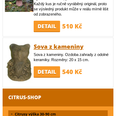
Každý kus je ručně vyráběný originál, proto
se výsledný produkt může v reálu mírně lišit
od zobrazeného.
510 Kč
DETAIL
Sova z kameniny
Sova z kameniny. Ozdoba zahrady z odolné
keramiky. Rozměry: 20 x 15 cm.
540 Kč
DETAIL
CITRUS-SHOP
Citrusy výška 30-90 cm