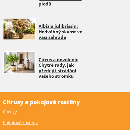
plodů
Albizia julibrissin:
Hedvábný skvost ve
vaší zahradě
Citrus a dovolená:
Chytré rady, jak
předejít strádání
vašeho stromku
Citrusy a pokojové rostliny
Citrusy
Pokojové rostliny