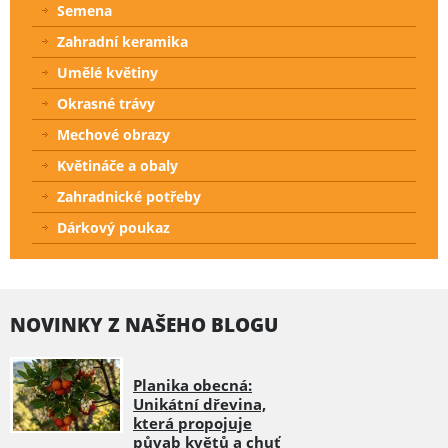
Semena
Zahradní keramika
Umělé květiny
Okrasné trávy
Mechové obrazy
Květináče a obaly
Zahradnické potřeby
Dárkový poukaz
NOVINKY Z NAŠEHO BLOGU
Planika obecná:
Unikátní dřevina,
která propojuje
půvab květů a chuť