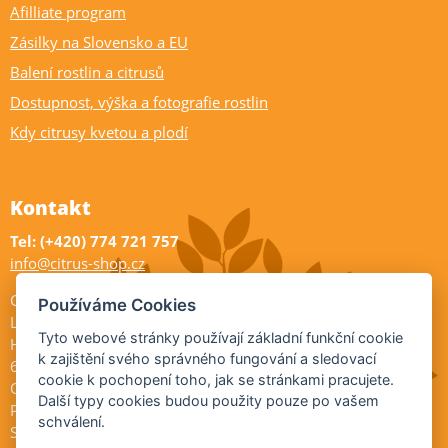
Afilliate program
Zásilky na Slovensko a EU
Balení rostlin a citrusů
Dostupnost, výška a fotografie rostlin
Kdy citrusy kvetou a plodí
Kontakt
Tel: (+420) 774 721 757
info@citrus-shop.cz
Citrus shop zahradnictví
Používáme Cookies
Legionářů 2
Tyto webové stránky používají základní funkční cookie
Hodonín
k zajištění svého správného fungování a sledovací
695 01
cookie k pochopení toho, jak se stránkami pracujete.
Otevřeno:
Další typy cookies budou použity pouze po vašem
Po-Pá 9-17
schválení.
So 9-11:30