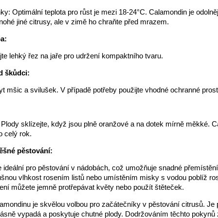
y: Optimální teplota pro růst je mezi 18-24°C. Calamondin je odolněj
ohé jiné citrusy, ale v zimě ho chraňte před mrazem.
a:
te lehký řez na jaře pro udržení kompaktního tvaru.
d škůdci:
yt mšic a svilušek. V případě potřeby použijte vhodné ochranné pros
: Plody sklízejte, když jsou plně oranžové a na dotek mírně měkké. 
o celý rok.
ěšné pěstování:
 ideální pro pěstování v nádobách, což umožňuje snadné přemístění
šnou vlhkost rosením listů nebo umístěním misky s vodou poblíž rost
lení můžete jemně protřepávat květy nebo použít štěteček.
amondinu je skvělou volbou pro začátečníky v pěstování citrusů. J
ásně vypadá a poskytuje chutné plody. Dodržováním těchto pokynů z