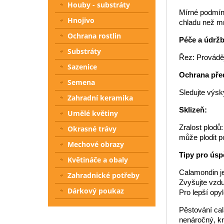
Houby - substráty
Mírné podmínk
Hnojivo
chladu než mn
Ochrana rostlin
Péče a údržb
Substráty
Řez: Prováděj
Sazenice
Ochrana pře
Semena
Sledujte výsk
Zahradní keramika
Sklizeň:
Umělé květiny
Zralost plodů
Okrasné trávy
může plodit p
Mechové obrazy
Tipy pro úsp
Květináče a obaly
Calamondin je
Zahradnické potřeby
Zvyšujte vzdu
Dárkový poukaz
Pro lepší opy
Pěstování cal
nenáročný, kr