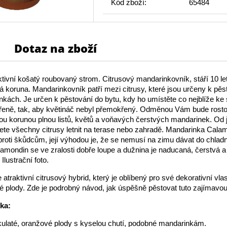
Kód zboží:
65484
Dotaz na zboží
ktivní košatý roubovaný strom. Citrusový mandarinkovník, stáří 10 le
 koruna. Mandarinkovník patří mezi citrusy, které jsou určeny k pěs
kách. Je určen k pěstování do bytu, kdy ho umístěte co nejblíže ke 
ěřeně, tak, aby květináč nebyl přemokřený. Odměnou Vám bude rosto
u korunou plnou listů, květů a voňavých čerstvých mandarinek. Od 
e všechny citrusy letnit na terase nebo zahradě. Mandarinka Calam
proti škůdcům, její výhodou je, že se nemusí na zimu dávat do chladn
lamondin se ve zralosti dobře loupe a dužnina je naducaná, čerstvá a
Ilustrační foto.
atraktivní citrusový hybrid, který je oblíbený pro své dekorativní vlas
é plody. Zde je podrobný návod, jak úspěšně pěstovat tuto zajímavou 
ika:
kulaté, oranžové plody s kyselou chutí, podobné mandarinkám.