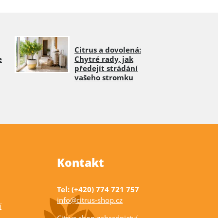
Citrus a dovolená:
e
Chytré rady, jak
předejít strádání
vašeho stromku
Kontakt
Tel: (+420) 774 721 757
info@citrus-shop.cz
í