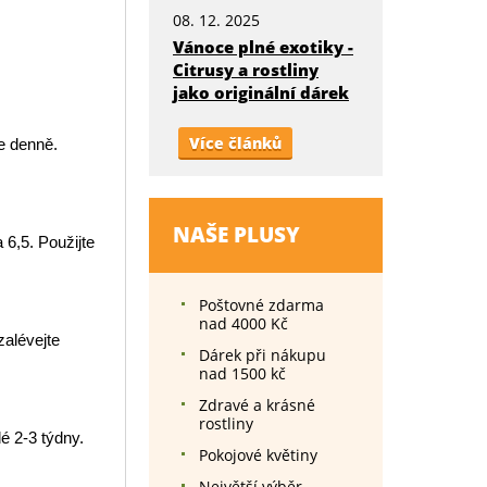
08. 12. 2025
Vánoce plné exotiky -
Citrusy a rostliny
jako originální dárek
Více článků
e denně.
NAŠE PLUSY
6,5. Použijte
Poštovné zdarma
nad 4000 Kč
zalévejte
Dárek při nákupu
nad 1500 kč
Zdravé a krásné
rostliny
é 2-3 týdny.
Pokojové květiny
Největší výběr