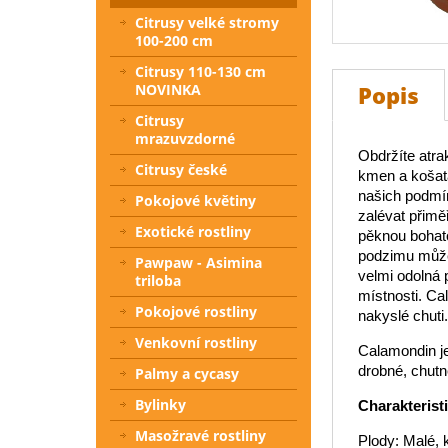
Citrusy velké stromy
100-200 cm
Citrusy 110-130 cm
NOVINKA
Popis
Citrusy
mrazuvzdorné
Obdržíte atra
Citrusy české
kmen a košatá
našich podmín
Pokojové květiny
zalévat přim
Exotické rostliny
pěknou bohato
podzimu můžet
Pawpaw - Asimina
velmi odolná 
triloba
místnosti. Ca
Pokojové rostliny
nakyslé chuti. 
Venkovní rostliny
Calamondin je 
drobné, chutn
Palmy a cycasy
Bylinky
Charakterist
Masožravé rostliny
Plody: Malé, 