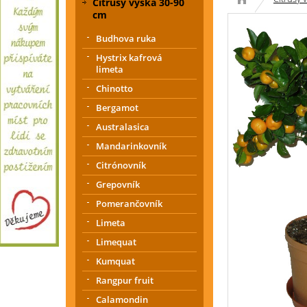
Citrusy výška 30-90
cm
Budhova ruka
Hystrix kafrová
limeta
Chinotto
Bergamot
Australasica
Mandarinkovník
Citrónovník
Grepovník
Pomerančovník
Limeta
Limequat
Kumquat
Rangpur fruit
Calamondin