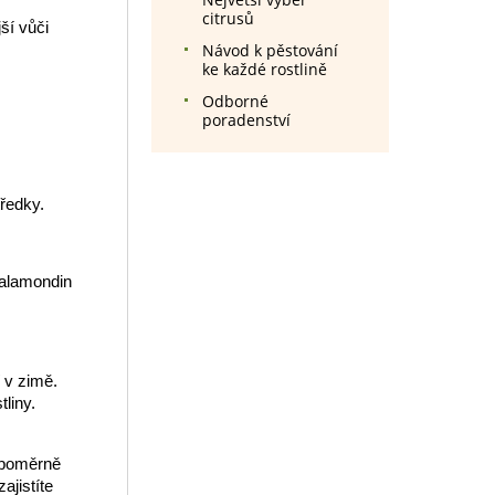
citrusů
ší vůči
Návod k pěstování
ke každé rostlině
Odborné
poradenství
tředky.
Calamondin
 v zimě.
liny.
e poměrně
ajistíte