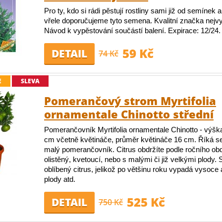
Pro ty, kdo si rádi pěstují rostliny sami již od semínek
vřele doporučujeme tyto semena. Kvalitní značka nejvyš
Návod k vypěstování součástí balení. Expirace: 12/24. 
59 Kč
DETAIL
74 Kč
E
SLEVA
Pomerančový strom Myrtifolia
ornamentale Chinotto střední
Pomerančovník Myrtifolia ornamentale Chinotto - výška 
cm včetně květináče, průměr květináče 16 cm. Říká s
malý pomerančovník. Citrus obdržíte podle ročního ob
olistěný, kvetoucí, nebo s malými či již velkými plody. 
oblíbený citrus, jelikož po většinu roku vypadá vysoce 
plody atd.
525 Kč
DETAIL
750 Kč