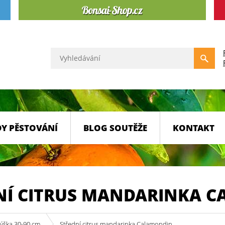
Y PĚSTOVÁNÍ
BLOG SOUTĚŽE
KONTAKT
NÍ CITRUS MANDARINKA 
výška 30-90 cm
Střední citrus mandarinka Calamondin