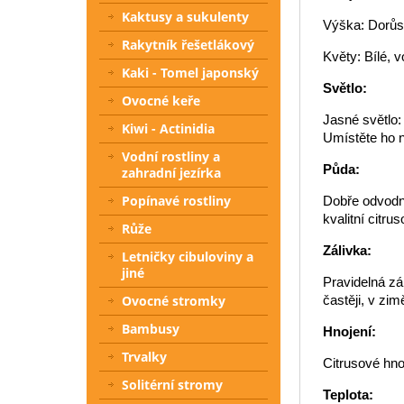
Kaktusy a sukulenty
Výška: Dorůs
Rakytník řešetlákový
Květy: Bílé, v
Kaki - Tomel japonský
Světlo:
Ovocné keře
Jasné světlo:
Kiwi - Actinidia
Umístěte ho n
Vodní rostliny a
Půda:
zahradní jezírka
Popínavé rostliny
Dobře odvodn
kvalitní citru
Růže
Zálivka:
Letničky cibuloviny a
jiné
Pravidelná zá
Ovocné stromky
častěji, v zi
Bambusy
Hnojení:
Trvalky
Citrusové hno
Solitérní stromy
Teplota: