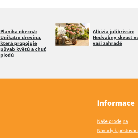
Planika obecná:
Albizia julibrissin:
Unikátní dřevina,
Hedvábný skvost v
která propojuje
vaší zahradě
půvab květů a chuť
plodů
Informace
Naše prodejna
Návody k pěstován