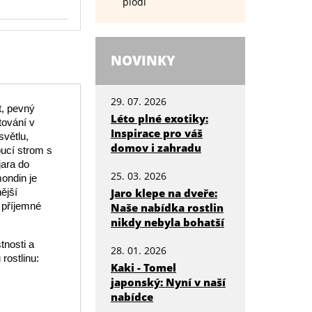
plodí
NOVINKY
29. 07. 2026
t, pevný
Léto plné exotiky:
tování v
Inspirace pro váš
světlu,
domov i zahradu
ucí strom s
jara do
25. 03. 2026
ondin je
Jaro klepe na dveře:
ější
 příjemné
Naše nabídka rostlin
nikdy nebyla bohatší
tnosti a
28. 01. 2026
rostlinu:
Kaki - Tomel
japonský: Nyní v naší
nabídce