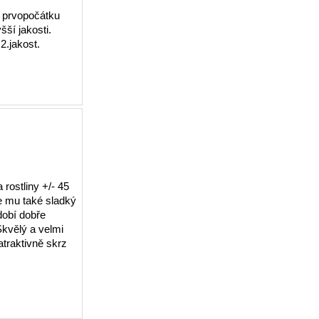
 a prvopočátku
ší jakosti.
2.jakost.
rostliny +/- 45
e mu také sladký
dobí dobře
Skvělý a velmi
atraktivně skrz