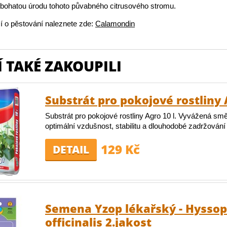
 bohatou úrodu tohoto půvabného citrusového stromu.
í o pěstování naleznete zde:
Calamondin
 TAKÉ ZAKOUPILI
Substrát pro pokojové rostliny 
Substrát pro pokojové rostliny Agro 10 l. Vyvážená smě
optimální vzdušnost, stabilitu a dlouhodobé zadržování 
129 Kč
DETAIL
Semena Yzop lékařský - Hysso
officinalis 2.jakost