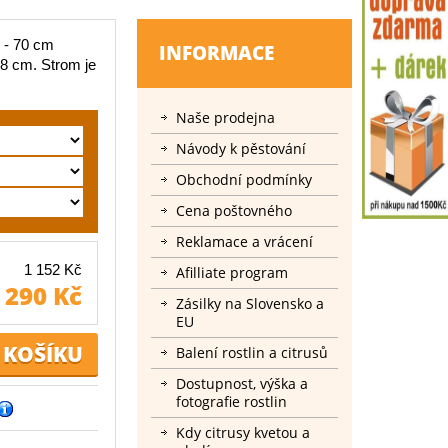
0 - 70 cm
INFORMACE
18 cm. Strom je
Naše prodejna
Návody k pěstování
Obchodní podmínky
Cena poštovného
Reklamace a vrácení
1 152 Kč
Afilliate program
 290 Kč
Zásilky na Slovensko a
EU
Balení rostlin a citrusů
Dostupnost, výška a
fotografie rostlin
Kdy citrusy kvetou a