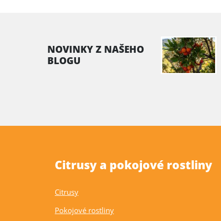
NOVINKY Z NAŠEHO
BLOGU
Citrusy a pokojové rostliny
Citrusy
Pokojové rostliny