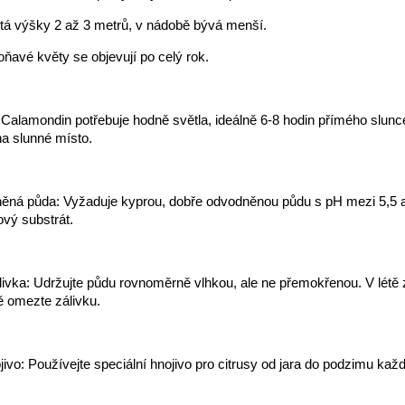
tá výšky 2 až 3 metrů, v nádobě bývá menší.
oňavé květy se objevují po celý rok.
 Calamondin potřebuje hodně světla, ideálně 6-8 hodin přímého slunc
a slunné místo.
ěná půda: Vyžaduje kyprou, dobře odvodněnou půdu s pH mezi 5,5 a 
sový substrát.
livka: Udržujte půdu rovnoměrně vlhkou, ale ne přemokřenou. V létě 
mě omezte zálivku.
jivo: Používejte speciální hnojivo pro citrusy od jara do podzimu každ