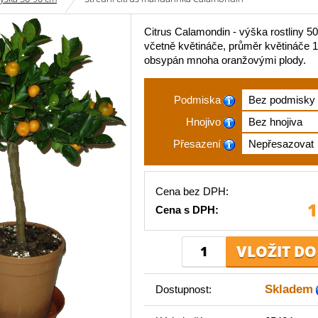
Citrus Calamondin - výška rostliny 5
včetně květináče, průměr květináče 
obsypán mnoha oranžovými plody.
Podmiska
Hnojivo
Přesazení
Cena bez DPH:
1
Cena s DPH:
Skladem
Dostupnost: