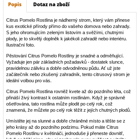
Popis
Dotaz na zboží
Citrus Pomelo Rostlina je nádherný strom, který vám přinese
kus exotické přírody přímo do vašeho domova nebo zahrady.
S jeho ohromujícím zeleným listovím a svěžími, chutnými
plody, je to skvělý doplněk k jakékoli zahradě nebo interiéru.
Ilustrační foto.
Pěstování Citrus Pomelo Rostliny je snadné a odměňující.
Vyžaduje jen pár základních požadavků - dostatek slunce,
pravidelnou zálivku a dobře odvodněnou půdu. Ať už jste
začátečník nebo zkušený zahradník, tento citrusový strom je
ideální volbou pro vás.
Citrus Pomelo Rostlina rovněž kvete až do pozdního léta, což
přináší živý kontrast k ostatním rostlinám. Když je správně
ošetřována, tato rostlina může plodit po celý rok, což
znamená, že můžete po celý rok těžit z jejích chutných plodů.
Umístěte jej na slunné a dobře chráněné místo a těšte se z
jeho krásy až do pozdního podzimu. Pokud máte Citrus
Pomelo Rostlinu v květináči, jednoduše ji přeneste dovnitř,