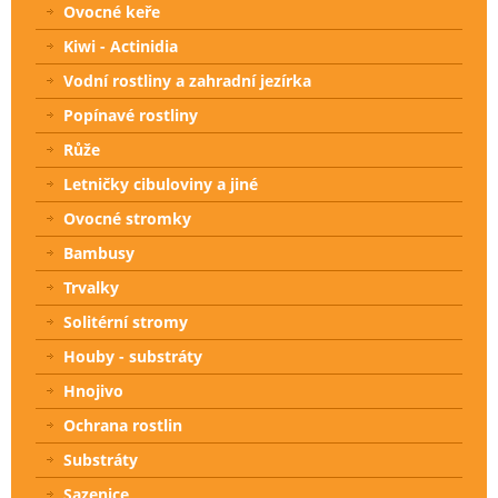
Ovocné keře
Kiwi - Actinidia
Vodní rostliny a zahradní jezírka
Popínavé rostliny
Růže
Letničky cibuloviny a jiné
Ovocné stromky
Bambusy
Trvalky
Solitérní stromy
Houby - substráty
Hnojivo
Ochrana rostlin
Substráty
Sazenice