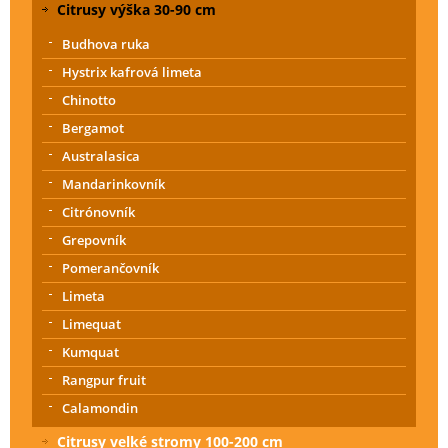
Citrusy výška 30-90 cm
Budhova ruka
Hystrix kafrová limeta
Chinotto
Bergamot
Australasica
Mandarinkovník
Citrónovník
Grepovník
Pomerančovník
Limeta
Limequat
Kumquat
Rangpur fruit
Calamondin
Citrusy velké stromy 100-200 cm