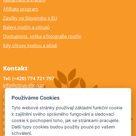
Afilliate program
Zásilky na Slovensko a EU
Balení rostlin a citrusů
Dostupnost, výška a fotografie rostlin
Kdy citrusy kvetou a plodí
Kontakt
Tel: (+420) 774 721 757
info@citrus-shop.cz
Citrus shop zahradnictví
Používáme Cookies
Legionářů 2
Tyto webové stránky používají základní funkční cookie
Hodonín
k zajištění svého správného fungování a sledovací
695 01
cookie k pochopení toho, jak se stránkami pracujete.
Otevřeno:
Další typy cookies budou použity pouze po vašem
Po-Pá 9-17
schválení.