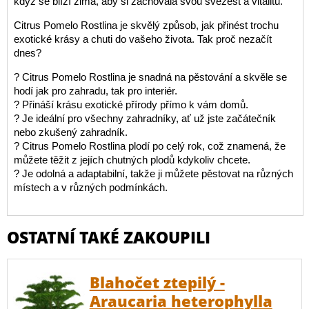
když se blíží zima, aby si zachovala svou svěžest a vitalitu.
Citrus Pomelo Rostlina je skvělý způsob, jak přinést trochu
exotické krásy a chuti do vašeho života. Tak proč nezačít
dnes?
? Citrus Pomelo Rostlina je snadná na pěstování a skvěle se
hodí jak pro zahradu, tak pro interiér.
? Přináší krásu exotické přírody přímo k vám domů.
? Je ideální pro všechny zahradníky, ať už jste začátečník
nebo zkušený zahradník.
? Citrus Pomelo Rostlina plodí po celý rok, což znamená, že
můžete těžit z jejích chutných plodů kdykoliv chcete.
? Je odolná a adaptabilní, takže ji můžete pěstovat na různých
místech a v různých podmínkách.
OSTATNÍ TAKÉ ZAKOUPILI
Blahočet ztepilý -
Araucaria heterophylla