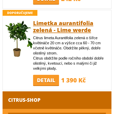
DOPORUČUJEME
Limetka aurantifolia
zelená - Lime werde
Citrus limeta Aurantifolia zelená o šířce
květináče 20 cm a výšce cca 60 - 70 cm
včetně květináče. Obdržíte pěkný, dobře
olistěný strom.
Citrus obdržíte podle ročního období dobře
olistěný, kvetoucí, nebo s malými či již
velkými plody.
1 390 Kč
DETAIL
CITRUS-SHOP