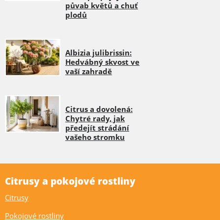
půvab květů a chuť
plodů
Albizia julibrissin:
Hedvábný skvost ve
vaší zahradě
Citrus a dovolená:
Chytré rady, jak
předejít strádání
vašeho stromku
Citrusy a pokojové rostliny
Citrusy
Pokojové rostliny