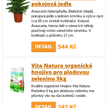
pokojová jedle
Araucaria heterophylla, Blahočet ztepilý,
pokojová jedle o jednom kmínku a výšce nyní
cca 65 cm včetně květináče. Krásná
Araucaria, kterou lidé o vánocích někdy
používají místo vánočního stromku. V
květináči o průměru 17 cm.
544 Kč
DETAIL
Vita Natura organické
hnojivo pro plodovou
zeleninu 5kg
Kvalitní organické hnojivo Vita Natura
Rašelina 5 kg pro plodovou zeleninu má
přiznivý vliv na růst kořenů i rostlin.
242 Kč
DETAIL