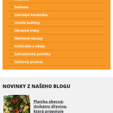
Semena
Zahradní keramika
Umělé květiny
Okrasné trávy
Mechové obrazy
Květináče a obaly
Zahradnické potřeby
Dárkový poukaz
NOVINKY Z NAŠEHO BLOGU
Planika obecná:
Unikátní dřevina,
která propojuje