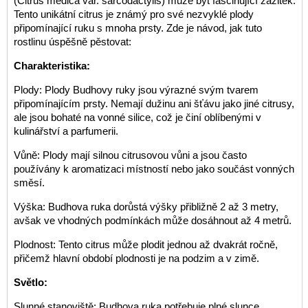
(Citrus medica var. sarcodactylis) může být fascinující zážitek.
Tento unikátní citrus je známý pro své nezvyklé plody
připomínající ruku s mnoha prsty. Zde je návod, jak tuto
rostlinu úspěšně pěstovat:
Charakteristika:
Plody: Plody Budhovy ruky jsou výrazné svým tvarem
připomínajícím prsty. Nemají dužinu ani šťávu jako jiné citrusy,
ale jsou bohaté na vonné silice, což je činí oblíbenými v
kulinářství a parfumerii.
Vůně: Plody mají silnou citrusovou vůni a jsou často
používány k aromatizaci místností nebo jako součást vonných
směsí.
Výška: Budhova ruka dorůstá výšky přibližně 2 až 3 metry,
avšak ve vhodných podmínkách může dosáhnout až 4 metrů.
Plodnost: Tento citrus může plodit jednou až dvakrát ročně,
přičemž hlavní období plodnosti je na podzim a v zimě.
Světlo:
Slunné stanoviště: Budhova ruka potřebuje plné slunce,