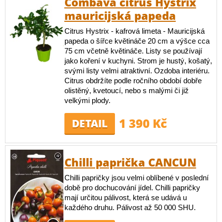
Combava citrus Hystrix
mauricijská papeda
Citrus Hystrix - kafrová limeta - Mauricijská
papeda o šířce květináče 20 cm a výšce cca
75 cm včetně květináče. Listy se používají
jako koření v kuchyni. Strom je hustý, košatý,
svými listy velmi atraktivní. Ozdoba interiéru.
Citrus obdržíte podle ročního období dobře
olistěný, kvetoucí, nebo s malými či již
velkými plody.
1 390 Kč
DETAIL
Chilli paprička CANCUN
Chilli papričky jsou velmi oblíbené v poslední
době pro dochucování jídel. Chilli papričky
mají určitou pálivost, která se udává u
každého druhu. Pálivost až 50 000 SHU.