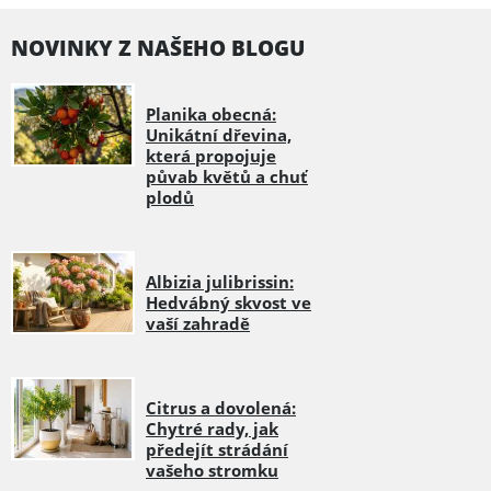
NOVINKY Z NAŠEHO BLOGU
Planika obecná:
Unikátní dřevina,
která propojuje
půvab květů a chuť
plodů
Albizia julibrissin:
Hedvábný skvost ve
vaší zahradě
Citrus a dovolená:
Chytré rady, jak
předejít strádání
vašeho stromku