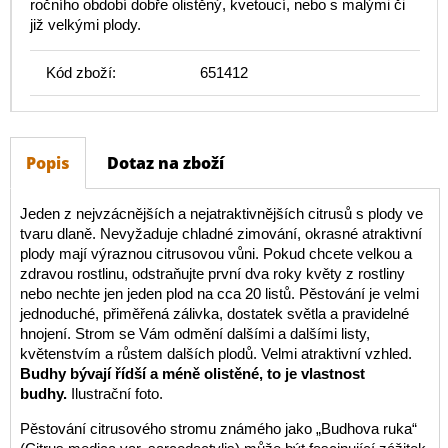
ročního období dobře olistěný, kvetoucí, nebo s malými či
již velkými plody.
Kód zboží:
651412
Popis
Dotaz na zboží
Jeden z nejvzácnějších a nejatraktivnějších citrusů s plody ve
tvaru dlaně. Nevyžaduje chladné zimování, okrasné atraktivní
plody mají výraznou citrusovou vůni. Pokud chcete velkou a
zdravou rostlinu, odstraňujte první dva roky květy z rostliny
nebo nechte jen jeden plod na cca 20 listů. Pěstování je velmi
jednoduché, přiměřená zálivka, dostatek světla a pravidelné
hnojení. Strom se Vám odmění dalšími a dalšími listy,
květenstvím a růstem dalších plodů. Velmi atraktivní vzhled.
Budhy bývají řídší a méně olistěné, to je vlastnost
budhy.
Ilustrační foto.
Pěstování citrusového stromu známého jako „Budhova ruka“