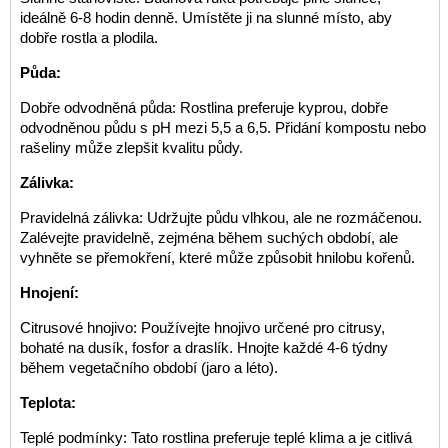
ideálně 6-8 hodin denně. Umístěte ji na slunné místo, aby
dobře rostla a plodila.
Půda:
Dobře odvodněná půda: Rostlina preferuje kyprou, dobře
odvodněnou půdu s pH mezi 5,5 a 6,5. Přidání kompostu nebo
rašeliny může zlepšit kvalitu půdy.
Zálivka:
Pravidelná zálivka: Udržujte půdu vlhkou, ale ne rozmáčenou.
Zalévejte pravidelně, zejména během suchých období, ale
vyhněte se přemokření, které může způsobit hnilobu kořenů.
Hnojení:
Citrusové hnojivo: Používejte hnojivo určené pro citrusy,
bohaté na dusík, fosfor a draslík. Hnojte každé 4-6 týdny
během vegetačního období (jaro a léto).
Teplota:
Teplé podmínky: Tato rostlina preferuje teplé klima a je citlivá