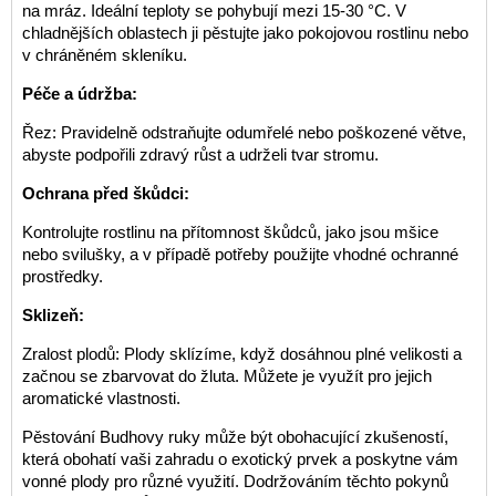
na mráz. Ideální teploty se pohybují mezi 15-30 °C. V
chladnějších oblastech ji pěstujte jako pokojovou rostlinu nebo
v chráněném skleníku.
Péče a údržba:
Řez: Pravidelně odstraňujte odumřelé nebo poškozené větve,
abyste podpořili zdravý růst a udrželi tvar stromu.
Ochrana před škůdci:
Kontrolujte rostlinu na přítomnost škůdců, jako jsou mšice
nebo svilušky, a v případě potřeby použijte vhodné ochranné
prostředky.
Sklizeň:
Zralost plodů: Plody sklízíme, když dosáhnou plné velikosti a
začnou se zbarvovat do žluta. Můžete je využít pro jejich
aromatické vlastnosti.
Pěstování Budhovy ruky může být obohacující zkušeností,
která obohatí vaši zahradu o exotický prvek a poskytne vám
vonné plody pro různé využití. Dodržováním těchto pokynů