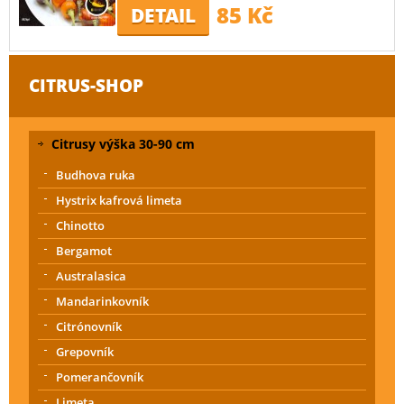
85 Kč
DETAIL
CITRUS-SHOP
Citrusy výška 30-90 cm
Budhova ruka
Hystrix kafrová limeta
Chinotto
Bergamot
Australasica
Mandarinkovník
Citrónovník
Grepovník
Pomerančovník
Limeta