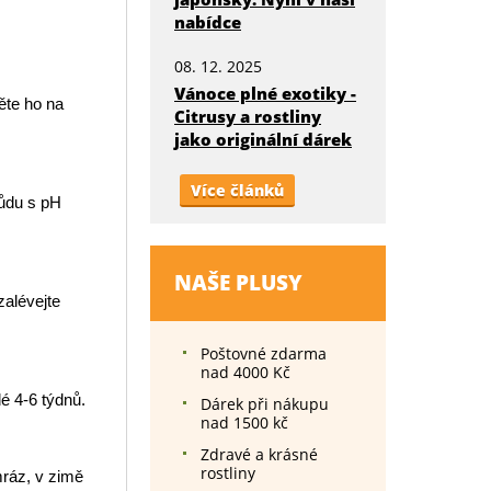
nabídce
08. 12. 2025
Vánoce plné exotiky -
ěte ho na
Citrusy a rostliny
jako originální dárek
Více článků
ůdu s pH
NAŠE PLUSY
zalévejte
Poštovné zdarma
nad 4000 Kč
dé 4-6 týdnů.
Dárek při nákupu
nad 1500 kč
Zdravé a krásné
rostliny
mráz, v zimě