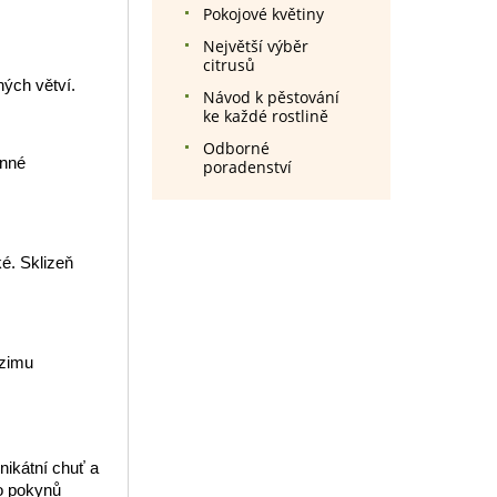
Pokojové květiny
Největší výběr
citrusů
hých větví.
Návod k pěstování
ke každé rostlině
Odborné
anné
poradenství
ké. Sklizeň
 zimu
nikátní chuť a
to pokynů