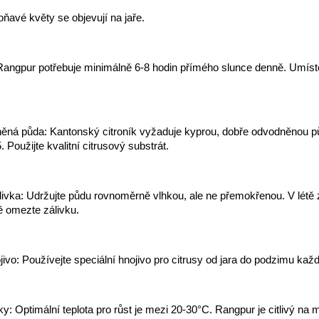
oňavé květy se objevují na jaře.
Rangpur potřebuje minimálně 6-8 hodin přímého slunce denně. Umíst
ěná půda: Kantonský citroník vyžaduje kyprou, dobře odvodněnou p
. Použijte kvalitní citrusový substrát.
livka: Udržujte půdu rovnoměrně vlhkou, ale ne přemokřenou. V létě 
mě omezte zálivku.
jivo: Používejte speciální hnojivo pro citrusy od jara do podzimu kaž
y: Optimální teplota pro růst je mezi 20-30°C. Rangpur je citlivý na 