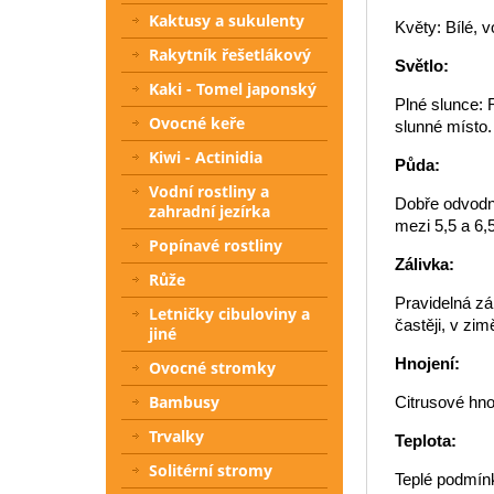
Kaktusy a sukulenty
Květy: Bílé, v
Rakytník řešetlákový
Světlo:
Kaki - Tomel japonský
Plné slunce: 
Ovocné keře
slunné místo.
Kiwi - Actinidia
Půda:
Vodní rostliny a
Dobře odvodn
zahradní jezírka
mezi 5,5 a 6,5
Popínavé rostliny
Zálivka:
Růže
Pravidelná zá
Letničky cibuloviny a
častěji, v zi
jiné
Hnojení:
Ovocné stromky
Bambusy
Citrusové hno
Trvalky
Teplota:
Solitérní stromy
Teplé podmínk