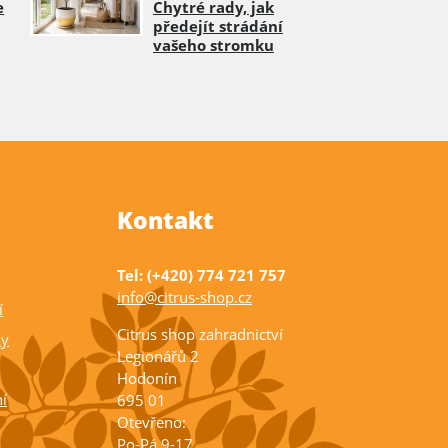
e
Chytré rady, jak
předejít strádání
vašeho stromku
Kontakt
Tel: (+420) 774 721 757
info@citrus-shop.cz
í
Citrus shop zahradnictví
ky
Legionářů 2
Hodonín
í
695 01
Otevřeno:
Po-Pá 9-17