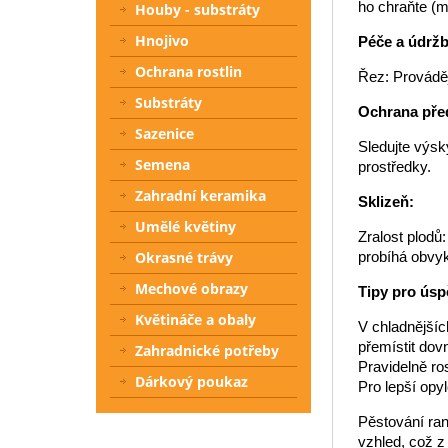
ho chraňte (m
Houby - substráty
Hnojivo
Péče a údržb
Ochrana rostlin
Řez: Prováděj
Substráty
Ochrana pře
Sazenice
Sledujte výsk
Semena
prostředky.
Zahradní keramika
Sklizeň:
Umělé květiny
Zralost plodů
probíhá obvyk
Okrasné trávy
Mechové obrazy
Tipy pro úsp
Květináče a obaly
V chladnějšíc
přemístit dovn
Zahradnické potřeby
Pravidelně ro
Dárkový poukaz
Pro lepší opy
Pěstování ran
vzhled, což z