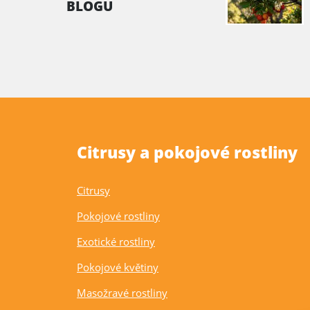
BLOGU
Citrusy a pokojové rostliny
Citrusy
Pokojové rostliny
Exotické rostliny
Pokojové květiny
Masožravé rostliny