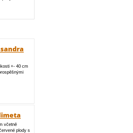
isandra
ikosti +- 40 cm
 prospěšnými
limeta
 cm včetně
červené plody s