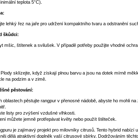
inimální teplota 5°C).
a:
te lehký řez na jaře pro udržení kompaktního tvaru a odstranění suc
d škůdci:
yt mšic, štítenek a svilušek. V případě potřeby použijte vhodné ochr
: Plody sklízejte, když získají plnou barvu a jsou na dotek mírně měk
le na podzim a v zimě.
ěšné pěstování:
h oblastech pěstujte rangpur v přenosné nádobě, abyste ho mohli na
itř.
ste listy pro zvýšení vzdušné vlhkosti.
lení můžete jemně protřepávat květy nebo použít štěteček.
gpuru je zajímavý projekt pro milovníky citrusů. Tento hybrid nabízí u
 něj dělá atraktivní doplněk vaší citrusové sbírky. Dodržováním těch