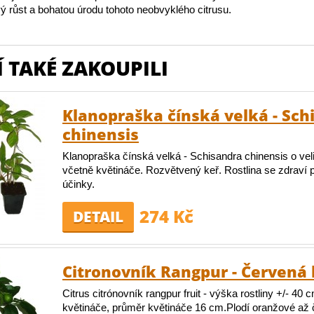
avý růst a bohatou úrodu tohoto neobvyklého citrusu.
 TAKÉ ZAKOUPILI
Klanopraška čínská velká - Sch
chinensis
Klanopraška čínská velká - Schisandra chinensis o vel
včetně květináče. Rozvětvený keř. Rostlina se zdraví
účinky.
274 Kč
DETAIL
Citronovník Rangpur - Červená 
Citrus citrónovník rangpur fruit - výška rostliny +/- 40
květináče, průměr květináče 16 cm.Plodí oranžové až 