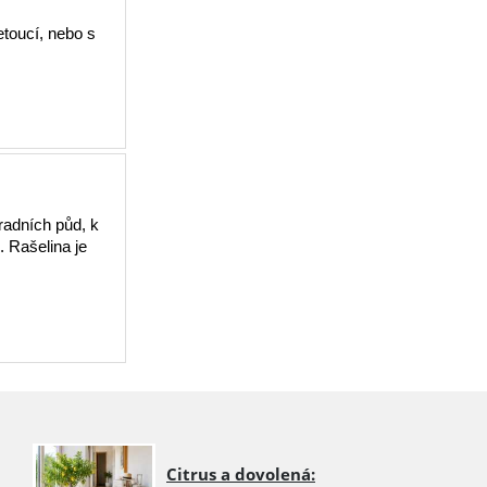
etoucí, nebo s
radních půd, k
. Rašelina je
Citrus a dovolená: