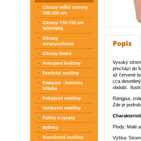
Citrusy velké stromy
100-200 cm
Citrusy 110-130 cm
NOVINKA
Citrusy
Popis
mrazuvzdorné
Citrusy české
Vysoký strome
Pokojové květiny
přechází do f
Exotické rostliny
až červené bar
cca desetilet
Pawpaw - Asimina
období. Ilustr
triloba
Pokojové rostliny
Rangpur, znám
Zde je podrob
Venkovní rostliny
Charakterist
Palmy a cycasy
Plody: Malé a
Bylinky
Masožravé rostliny
Výška: Strom