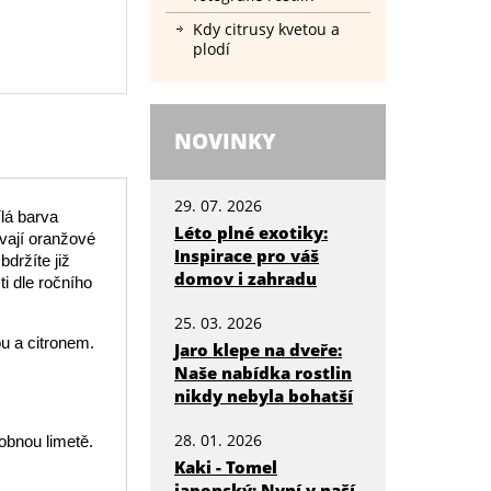
Kdy citrusy kvetou a
plodí
NOVINKY
29. 07. 2026
lá barva
Léto plné exotiky:
ývají oranžové
Inspirace pro váš
bdržíte již
domov i zahradu
i dle ročního
25. 03. 2026
u a citronem.
Jaro klepe na dveře:
Naše nabídka rostlin
nikdy nebyla bohatší
28. 01. 2026
obnou limetě.
Kaki - Tomel
japonský: Nyní v naší