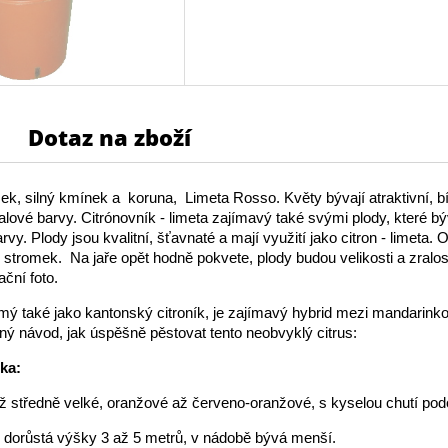
Dotaz na zboží
k, silný kmínek a koruna, Limeta Rosso. Květy bývají atraktivní, bí
ialové barvy. Citrónovník - limeta zajímavý také svými plody, které b
vy. Plody jsou kvalitní, šťavnaté a mají využití jako citron - limeta. O
ý stromek. Na jaře opět hodně pokvete, plody budou velikosti a zralost
ační foto.
ý také jako kantonský citroník, je zajímavý hybrid mezi mandarinko
ný návod, jak úspěšně pěstovat tento neobvyklý citrus:
ika:
ž středně velké, oranžové až červeno-oranžové, s kyselou chutí pod
 dorůstá výšky 3 až 5 metrů, v nádobě bývá menší.