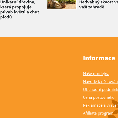
Unikátní dřevina,
Hedvábný skvost v
která propojuje
vaší zahradě
půvab květů a chuť
plodů
Informace
Naše prodejna
Návody k pěstován
Obchodní podmín
Cena poštovného
Reklamace a vrácen
Afilliate program