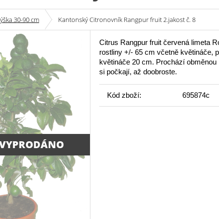
výška 30-90 cm
Kantonský Citronovník Rangpur fruit 2.jakost č. 8
Citrus Rangpur fruit červená limeta 
rostliny +/- 65 cm včetně květináče, 
květináče 20 cm. Prochází obměnou li
si počkají, až doobroste.
Kód zboží:
695874c
 VYPRODÁNO