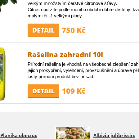
velkým množstvím čerstvé citronové šťávy.
Citrus obdržíte podle ročního období dobře olistěný, kv
malými či již velkými plody.
750 Kč
DETAIL
Rašelina zahradní 10l
Přírodní rašelina je vhodná na všeobecné zlepšení zah
jejich prokypření, vylehčení, provzdušnění a úpravě pH
čistý přírodní produkt bez přísad.
109 Kč
DETAIL
Planika obecná:
Albizia julibrissin: