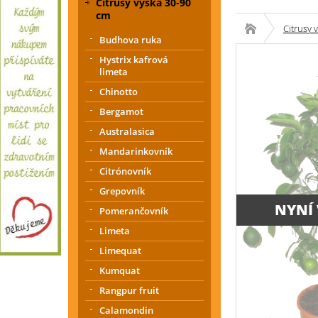
Citrusy výška 30-90
cm
Citrusy 
Budhova ruka
Hystrix kafrová
limeta
Chinotto
Bergamot
Australasica
Mandarinkovník
Citrónovník
Grepovník
NYNÍ
Pomerančovník
Limeta
Limequat
Kumquat
Rangpur fruit
Calamondin