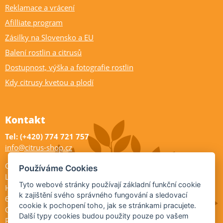
Reklamace a vrácení
Afilliate program
Zásilky na Slovensko a EU
Balení rostlin a citrusů
Dostupnost, výška a fotografie rostlin
Kdy citrusy kvetou a plodí
Kontakt
Tel: (+420) 774 721 757
info@citrus-shop.cz
Citrus shop zahradnictví
Používáme Cookies
Legionářů 2
Tyto webové stránky používají základní funkční cookie
Hodonín
k zajištění svého správného fungování a sledovací
695 01
cookie k pochopení toho, jak se stránkami pracujete.
Otevřeno:
Další typy cookies budou použity pouze po vašem
Po-Pá 9-17