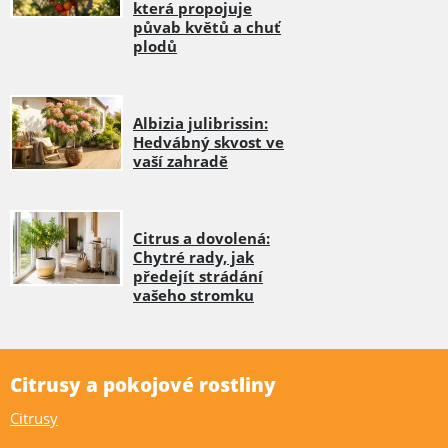
která propojuje
půvab květů a chuť
plodů
Albizia julibrissin:
Hedvábný skvost ve
vaší zahradě
Citrus a dovolená:
Chytré rady, jak
předejít strádání
vašeho stromku
Citrusy a pokojové rostliny
Citrusy