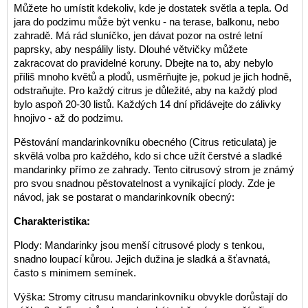
Můžete ho umístit kdekoliv, kde je dostatek světla a tepla. Od
jara do podzimu může být venku - na terase, balkonu, nebo
zahradě. Má rád sluníčko, jen dávat pozor na ostré letní
paprsky, aby nespálily listy. Dlouhé větvičky můžete
zakracovat do pravidelné koruny. Dbejte na to, aby nebylo
příliš mnoho květů a plodů, usměrňujte je, pokud je jich hodně,
odstraňujte. Pro každý citrus je důležité, aby na každý plod
bylo aspoň 20-30 listů. Každých 14 dní přidávejte do zálivky
hnojivo - až do podzimu.
Pěstování mandarinkovníku obecného (Citrus reticulata) je
skvělá volba pro každého, kdo si chce užít čerstvé a sladké
mandarinky přímo ze zahrady. Tento citrusový strom je známý
pro svou snadnou pěstovatelnost a vynikající plody. Zde je
návod, jak se postarat o mandarinkovník obecný:
Charakteristika:
Plody: Mandarinky jsou menší citrusové plody s tenkou,
snadno loupací kůrou. Jejich dužina je sladká a šťavnatá,
často s minimem semínek.
Výška: Stromy citrusu mandarinkovníku obvykle dorůstají do