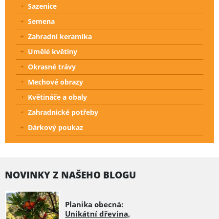
Sazenice
Semena
Zahradní keramika
Umělé květiny
Okrasné trávy
Mechové obrazy
Květináče a obaly
Zahradnické potřeby
Dárkový poukaz
NOVINKY Z NAŠEHO BLOGU
Planika obecná:
Unikátní dřevina,