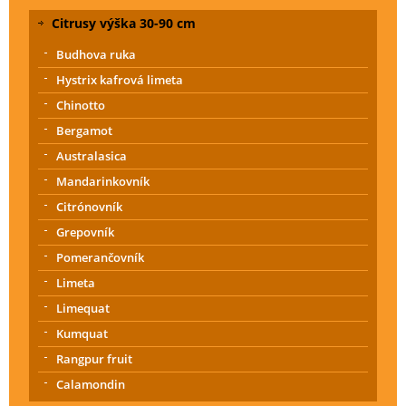
Citrusy výška 30-90 cm
Budhova ruka
Hystrix kafrová limeta
Chinotto
Bergamot
Australasica
Mandarinkovník
Citrónovník
Grepovník
Pomerančovník
Limeta
Limequat
Kumquat
Rangpur fruit
Calamondin