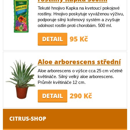
Tekuté hnojivo Kapka na kvetoucí pokojové
rostliny. Hnojivo poskytuje vyváženou výživu,
podporuje silný kořenový systém a zvyšuje
odolnost rostlin proti chorobám. 500 ml.
95 Kč
DETAIL
Aloe arborescens střední
Aloe arborescens o výšce cca 25 cm včetně
květináče. Silný velký aloe arborescens.
Průměr květináče 12 cm.
290 Kč
DETAIL
CITRUS-SHOP