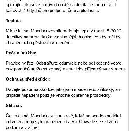
aplikujte citrusové hnojivo bohaté na dusík, fosfor a draslík
každých 4-6 týdnů pro podporu růstu a plodnosti.
Teplota:
Mírné klima: Mandarinkovník preferuje teploty mezi 15-30 °C.
Je citlivý na mráz, takže v chladnějších oblastech by měl být
chráněn nebo pěstován v interiéru.
Péče a údržba:
Pravidelný řez: Odstraňujte odumřelé nebo poškozené větve,
což pomáhá udržovat zdravý a esteticky příjemný tvar stromu.
Ochrana před škůdci:
Dávejte pozor na škůdce, jako jsou mšice nebo svilušky, a v
případě napadení použijte vhodné ochranné prostředky.
Sklizeň:
Čas sklizně: Mandarinky jsou zralé, když se snadno oddělují
od větví a mají sytě oranžovou barvu. Obvykle se sklízí na
podzim a v zimě.