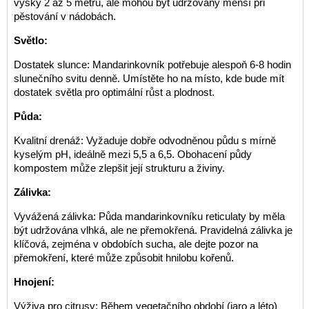
výšky 2 až 5 metrů, ale mohou být udržovány menší při
pěstování v nádobách.
Světlo:
Dostatek slunce: Mandarinkovník potřebuje alespoň 6-8 hodin
slunečního svitu denně. Umístěte ho na místo, kde bude mít
dostatek světla pro optimální růst a plodnost.
Půda:
Kvalitní drenáž: Vyžaduje dobře odvodněnou půdu s mírně
kyselým pH, ideálně mezi 5,5 a 6,5. Obohacení půdy
kompostem může zlepšit její strukturu a živiny.
Zálivka:
Vyvážená zálivka: Půda mandarinkovníku reticulaty by měla
být udržována vlhká, ale ne přemokřená. Pravidelná zálivka je
klíčová, zejména v obdobích sucha, ale dejte pozor na
přemokření, které může způsobit hnilobu kořenů.
Hnojení:
Výživa pro citrusy: Během vegetačního období (jaro a léto)