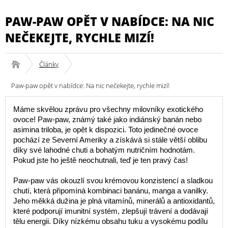
PAW-PAW OPĚT V NABÍDCE: NA NIC
NEČEKEJTE, RYCHLE MIZÍ!
Články
Paw-paw opět v nabídce: Na nic nečekejte, rychle mizí!
Máme skvělou zprávu pro všechny milovníky exotického
ovoce! Paw-paw, známý také jako indiánský banán nebo
asimina triloba, je opět k dispozici. Toto jedinečné ovoce
pochází ze Severní Ameriky a získává si stále větší oblibu
díky své lahodné chuti a bohatým nutričním hodnotám.
Pokud jste ho ještě neochutnali, teď je ten pravý čas!
Paw-paw vás okouzlí svou krémovou konzistencí a sladkou
chutí, která připomíná kombinaci banánu, manga a vanilky.
Jeho měkká dužina je plná vitamínů, minerálů a antioxidantů,
které podporují imunitní systém, zlepšují trávení a dodávají
tělu energii. Díky nízkému obsahu tuku a vysokému podílu