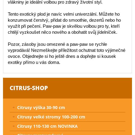
vlákniny je ideální volbou pro zdravý životní styl.
Tento exotický plod je navíc velmi univerzální. Můžete ho
konzumovat čerstvý, přidat do smoothie, dezertů nebo ho
využít při pečení. Paw-paw je skvělou volbou pro ty, kteří
chtějí vyzkoušet něco nového a obohatit svůj jídelníček.
Pozor, zásoby jsou omezené a paw-paw se rychle
vyprodává! Nezmeškejte příležitost ochutnat toto výjimečné
ovoce. Objednejte si ho ještě dnes a dopřejte si kousek
exotiky přímo u vás doma.
CITRUS-SHOP
Citrusy výška 30-90 cm
Citrusy velké stromy 100-200 cm
Citrusy 110-130 cm NOVINKA