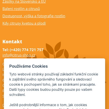
Zásilky na Slovensko a EU
Balení rostlin a citrusů
Dostupnost, výška a fotografie rostlin
Kdy citrusy kvetou a plodí
Kontakt
Tel: (+420) 774 721 757
info@citrus-shop.cz
Citrus shop zahradnictví
Používáme Cookies
Legionářů 2
Tyto webové stránky používají základní funkční cookie
Hodonín
k zajištění svého správného fungování a sledovací
695 01
cookie k pochopení toho, jak se stránkami pracujete.
Otevřeno:
Další typy cookies budou použity pouze po vašem
Po-Pá 9-17
schválení.
So 9-11:30
Ochrana osobních údajů
Ještě podrobnější informace o tom, jak cookies