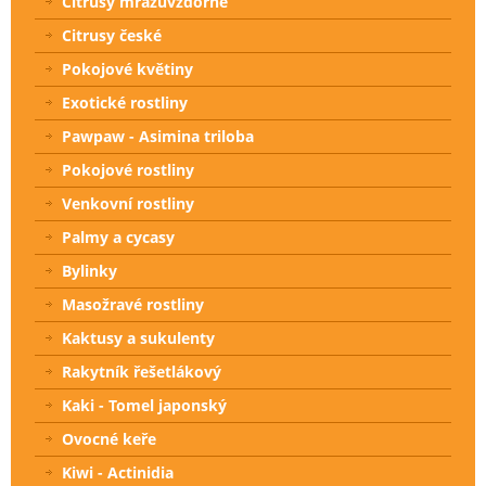
Citrusy mrazuvzdorné
Citrusy české
Pokojové květiny
Exotické rostliny
Pawpaw - Asimina triloba
Pokojové rostliny
Venkovní rostliny
Palmy a cycasy
Bylinky
Masožravé rostliny
Kaktusy a sukulenty
Rakytník řešetlákový
Kaki - Tomel japonský
Ovocné keře
Kiwi - Actinidia