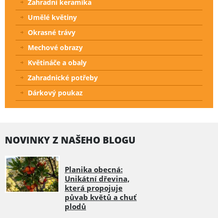
Zahradní keramika
Umělé květiny
Okrasné trávy
Mechové obrazy
Květináče a obaly
Zahradnické potřeby
Dárkový poukaz
NOVINKY Z NAŠEHO BLOGU
Planika obecná:
Unikátní dřevina,
která propojuje
půvab květů a chuť
plodů