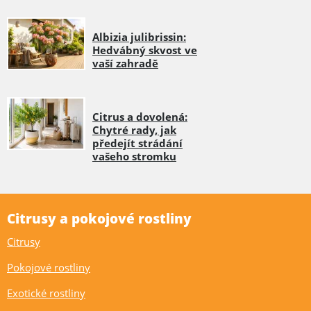
Albizia julibrissin:
Hedvábný skvost ve
vaší zahradě
Citrus a dovolená:
Chytré rady, jak
předejít strádání
vašeho stromku
Citrusy a pokojové rostliny
Citrusy
Pokojové rostliny
Exotické rostliny