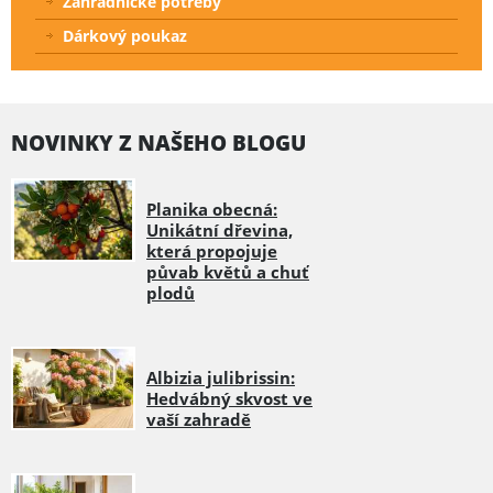
Zahradnické potřeby
Dárkový poukaz
NOVINKY Z NAŠEHO BLOGU
Planika obecná:
Unikátní dřevina,
která propojuje
půvab květů a chuť
plodů
Albizia julibrissin:
Hedvábný skvost ve
vaší zahradě