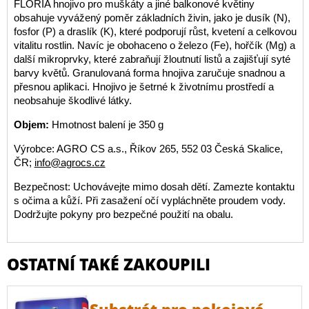
FLORIA hnojivo pro muškáty a jiné balkonové květiny
obsahuje vyvážený poměr základních živin, jako je dusík (N),
fosfor (P) a draslík (K), které podporují růst, kvetení a celkovou
vitalitu rostlin. Navíc je obohaceno o železo (Fe), hořčík (Mg) a
další mikroprvky, které zabraňují žloutnutí listů a zajišťují syté
barvy květů. Granulovaná forma hnojiva zaručuje snadnou a
přesnou aplikaci. Hnojivo je šetrné k životnímu prostředí a
neobsahuje škodlivé látky.
Objem:
Hmotnost balení je 350 g
Výrobce: AGRO CS a.s., Říkov 265, 552 03 Česká Skalice,
ČR;
info@agrocs.cz
Bezpečnost: Uchovávejte mimo dosah dětí. Zamezte kontaktu
s očima a kůží. Při zasažení očí vypláchněte proudem vody.
Dodržujte pokyny pro bezpečné použití na obalu.
OSTATNÍ TAKÉ ZAKOUPILI