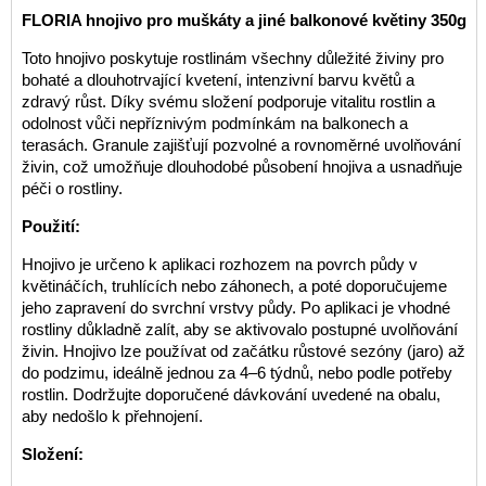
FLORIA hnojivo pro muškáty a jiné balkonové květiny 350g
Toto hnojivo poskytuje rostlinám všechny důležité živiny pro
bohaté a dlouhotrvající kvetení, intenzivní barvu květů a
zdravý růst. Díky svému složení podporuje vitalitu rostlin a
odolnost vůči nepříznivým podmínkám na balkonech a
terasách. Granule zajišťují pozvolné a rovnoměrné uvolňování
živin, což umožňuje dlouhodobé působení hnojiva a usnadňuje
péči o rostliny.
Použití:
Hnojivo je určeno k aplikaci rozhozem na povrch půdy v
květináčích, truhlících nebo záhonech, a poté doporučujeme
jeho zapravení do svrchní vrstvy půdy. Po aplikaci je vhodné
rostliny důkladně zalít, aby se aktivovalo postupné uvolňování
živin. Hnojivo lze používat od začátku růstové sezóny (jaro) až
do podzimu, ideálně jednou za 4–6 týdnů, nebo podle potřeby
rostlin. Dodržujte doporučené dávkování uvedené na obalu,
aby nedošlo k přehnojení.
Složení: