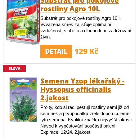
Substrát pro pokojové
rostliny Agro 10L
Substrát pro pokojové rostliny Agro 10 l.
Vyvážená směs zajišťuje optimální
vzdušnost, stabilitu a dlouhodobé zadržování
živin.
129 Kč
DETAIL
SLEVA
Semena Yzop lékařský -
Hyssopus officinalis
2.jakost
Pro ty, kdo si rádi pěstují rostliny sami již od
semínek a prvopočátku vřele doporučujeme
tyto semena. Kvalitní značka nejvyšší jakosti.
Návod k vypěstování součástí balení.
Expirace: 12/24. 2.jakost.