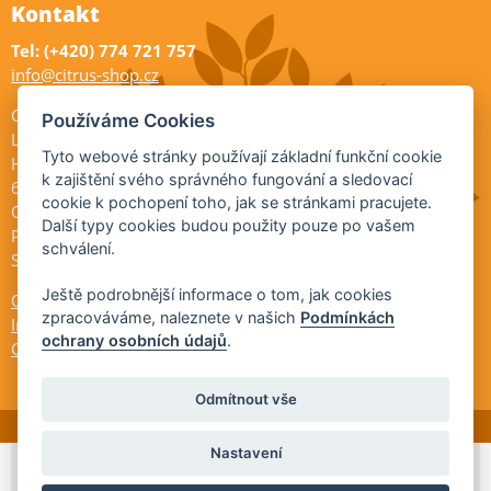
Kontakt
Tel: (+420) 774 721 757
info@citrus-shop.cz
Citrus shop zahradnictví
Používáme Cookies
Legionářů 2
Tyto webové stránky používají základní funkční cookie
Hodonín
k zajištění svého správného fungování a sledovací
695 01
cookie k pochopení toho, jak se stránkami pracujete.
Otevřeno:
Další typy cookies budou použity pouze po vašem
Po-Pá 9-17
schválení.
So 9-11:30
Ještě podrobnější informace o tom, jak cookies
Ochrana osobních údajů
zpracováváme, naleznete v našich
Podmínkách
Informace ÚKZÚZ
ochrany osobních údajů
.
Cookies
Odmítnout vše
Nastavení
© 2026 Citrus-shop.cz -
Partnerský