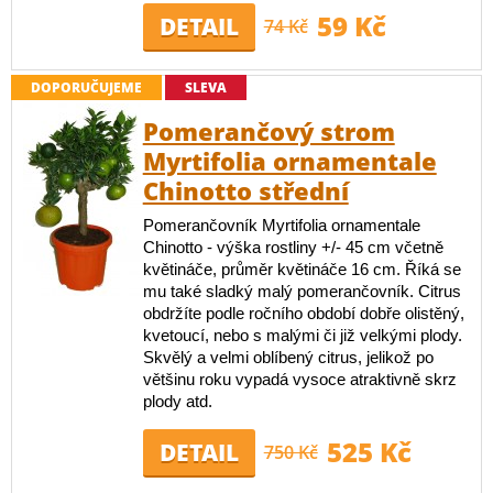
59 Kč
DETAIL
74 Kč
DOPORUČUJEME
SLEVA
Pomerančový strom
Myrtifolia ornamentale
Chinotto střední
Pomerančovník Myrtifolia ornamentale
Chinotto - výška rostliny +/- 45 cm včetně
květináče, průměr květináče 16 cm. Říká se
mu také sladký malý pomerančovník. Citrus
obdržíte podle ročního období dobře olistěný,
kvetoucí, nebo s malými či již velkými plody.
Skvělý a velmi oblíbený citrus, jelikož po
většinu roku vypadá vysoce atraktivně skrz
plody atd.
525 Kč
DETAIL
750 Kč