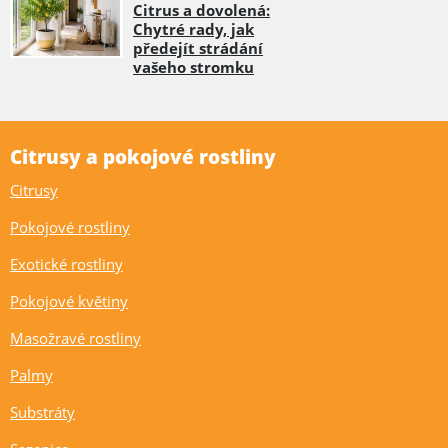
Citrus a dovolená:
Chytré rady, jak
předejít strádání
vašeho stromku
Citrusy a pokojové rostliny
Citrusy
Pokojové rostliny
Exotické rostliny
Pokojové květiny
Masožravé rostliny
Palmy
Substráty