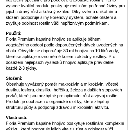
vysoce kvalitní produkt poskytuje rostlinám potřebné živiny pro
jejich zdravý růst a krásný vzhled. Díky svému unikátnímu
složení podporuje silný kořenový systém, bohaté olistění a
zvyšuje odolnost rostlin vůči nepříznivým podmínkám.
Použití:
Floria Premium kapalné hnojivo se aplikuje během
vegetačního období podle doporučených dávek uvedených na
obalu. Obvykle se doporučuje 30 ml hnojiva na 10 litrů vody,
které se aplikuje rovnoměrně kolem základny rostliny. Pro
dosažení nejlepších výsledků hnojivo aplikujte pravidelně
každé 2-3 týdny.
Složení:
Obsahuje vyvážený poměr makroživin a mikroživin, včetně
dusíku, fosforu, draslíku, hořčíku, železa a dalších stopových
prvků, které jsou nezbytné pro optimální růst a vývoj rostlin.
Produkt je obohacen o organické složky, které zlepšují
strukturu půdy a podporují zdravou mikrobiální aktivitu.
Vlastnosti:
Floria Premium kapalné hnojivo poskytuje rostlinám komplexní
výživu, která podporuje jejich vitalitu, růst a odolnost vůči