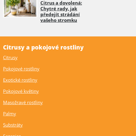
Citrus a dovolená:
Chytré rady, jak
předejít strádání
vašeho stromku
Citrusy a pokojové rostliny
Citrusy
Pokojové rostliny
Exotické rostliny
Pokojové květiny
Masožravé rostliny
Palmy
Substráty