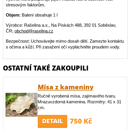
stresovým faktorům.
Objem:
Balení obsahuje 1 l
Výrobce: Rašelina a.s., Na Pískách 488, 392 01 Soběslav,
ČR;
obchod@raselina.cz
Bezpečnost: Uchovávejte mimo dosah dětí. Zamezte kontaktu
s očima a kůží. Při zasažení očí vypláchněte proudem vody.
OSTATNÍ TAKÉ ZAKOUPILI
Mísa z kameniny
Ručně vyrobená mísa, zajímavého tvaru.
Mrazuvzdorná kamenina. Rozměry: 41 x 31
cm.
750 Kč
DETAIL