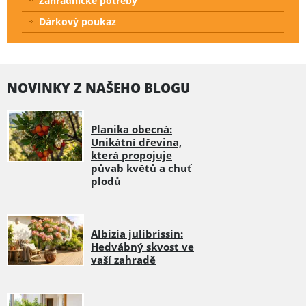
Zahradnické potřeby
Dárkový poukaz
NOVINKY Z NAŠEHO BLOGU
Planika obecná:
Unikátní dřevina,
která propojuje
půvab květů a chuť
plodů
Albizia julibrissin:
Hedvábný skvost ve
vaší zahradě