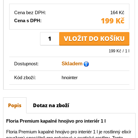
Cena bez DPH:
164 Kč
199 Kč
Cena s DPH:
199 Kč / 1 l
Skladem
Dostupnost:
Kód zboží:
hnointer
Popis
Dotaz na zboží
Floria Premium kapalné hnojivo pro interiér 1 l
Floria Premium kapalné hnojivo pro interiér 1 l je rostlinný elixír
navržený speciálně pro pokojové a exotické rostliny. Tento