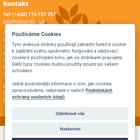
Kontakt
Tel: (+420) 774 721 757
info@citrus-shop.cz
Citrus shop zahradnictví
Používáme Cookies
Legionářů 2
Tyto webové stránky používají základní funkční cookie
Hodonín
k zajištění svého správného fungování a sledovací
695 01
cookie k pochopení toho, jak se stránkami pracujete.
Otevřeno:
Další typy cookies budou použity pouze po vašem
Po-Pá 9-17
schválení.
So 9-11:30
Ještě podrobnější informace o tom, jak cookies
Ochrana osobních údajů
zpracováváme, naleznete v našich
Podmínkách
Informace ÚKZÚZ
ochrany osobních údajů
.
Cookies
Odmítnout vše
Nastavení
© 2026 Citrus-shop.cz -
Partnerský