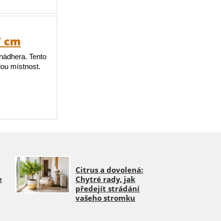
7 cm
nádhera. Tento
dou místnost.
Citrus a dovolená:
e
Chytré rady, jak
předejít strádání
vašeho stromku