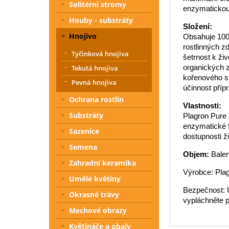
Solitérní stromy
enzymatickou a
Houby - substráty
Složení:
Hnojivo
Obsahuje 100%
rostlinných z
Tyčinková hnojiva
šetrnost k ži
organických z
Tekutá hnojiva
kořenového sy
Pevná hnojiva
účinnost přípr
Ochrana rostlin
Vlastnosti:
Substráty
Plagron Pure 
enzymatické f
Sazenice
dostupnosti ži
Semena
Objem:
Balen
Zahradní keramika
Výrobce: Pla
Umělé květiny
Bezpečnost: U
Okrasné trávy
vypláchněte p
Mechové obrazy
Květináče a obaly