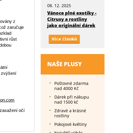
08. 12. 2025
Vánoce plné exotiky -
Citrusy a rostliny
hovány z
jako originální dárek
což zaručuje
ozklad
Více článků
ivní růst
odobou
NAŠE PLUSY
átní
e zvýšení
Poštovné zdarma
nad 4000 Kč
Dárek při nákupu
ron.com
nad 1500 kč
 zasažení očí
Zdravé a krásné
rostliny
Pokojové květiny
Největší výběr