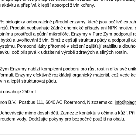
ktivitu a přispívá k lepší absorpci živin kořeny.
 biologicky odbouratelné přírodní enzymy, které jsou pečlivě extra
drojů. Produkt neobsahuje žádné chemické přísady ani NPK hnojiva, 
votnímu prostředí a půdní mikroflóře. Enzymy v Pure Zym podporují r
bytků a uvolňování živin, čímž zlepšují strukturu půdy a podporují akt
stému. Pomocné látky přítomné v složení zajišťují stabilitu a dlouh
avku, což přispívá k udržitelné výrobě zdravých a silných rostlin.
Zym Enzymy nabízí komplexní podporu pro růst rostlin díky své unik
ormuli. Enzymy efektivně rozkládají organický materiál, což vede k
vin a lepší strukturovat půdu.
í obsahuje 250 ml
gron B.V., Postbus 111, 6040 AC Roermond, Nizozemsko;
info@plag
chovávejte mimo dosah dětí. Zamezte kontaktu s očima a kůží. Při
roudem vody. Dodržujte pokyny pro bezpečné použití na obalu.