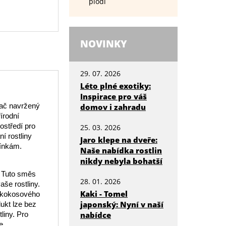
plodí
NOVINKY
29. 07. 2026
Léto plné exotiky:
Inspirace pro váš
ač navržený
domov i zahradu
řírodní
ostředí pro
25. 03. 2026
í rostliny
Jaro klepe na dveře:
mínkám.
Naše nabídka rostlin
nikdy nebyla bohatší
. Tuto směs
28. 01. 2026
aše rostliny.
Kaki - Tomel
i kokosového
japonský: Nyní v naší
dukt lze bez
liny. Pro
nabídce
e