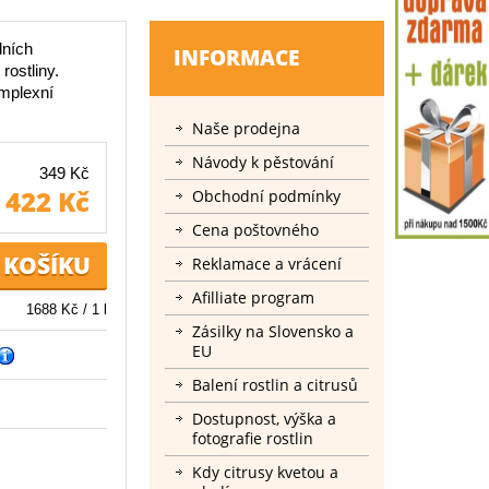
dních
INFORMACE
rostliny.
mplexní
Naše prodejna
Návody k pěstování
349 Kč
422 Kč
Obchodní podmínky
Cena poštovného
Reklamace a vrácení
Afilliate program
1688 Kč / 1 l
Zásilky na Slovensko a
EU
Balení rostlin a citrusů
Dostupnost, výška a
fotografie rostlin
Kdy citrusy kvetou a