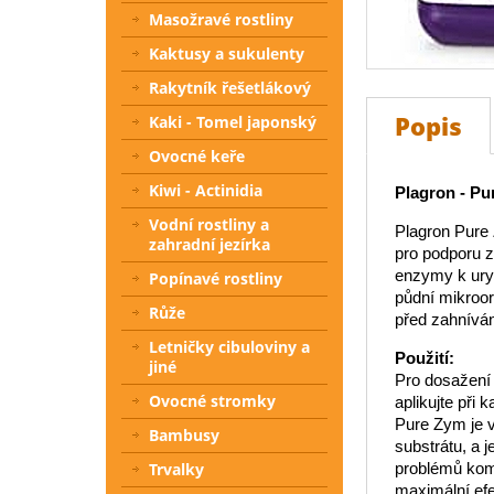
Masožravé rostliny
Kaktusy a sukulenty
Rakytník řešetlákový
Popis
Kaki - Tomel japonský
Ovocné keře
Kiwi - Actinidia
Plagron - Pu
Vodní rostliny a
Plagron Pure
zahradní jezírka
pro podporu zd
enzymy k uryc
Popínavé rostliny
půdní mikroor
Růže
před zahníván
Letničky cibuloviny a
Použití:
jiné
Pro dosažení 
Ovocné stromky
aplikujte při 
Pure Zym je v
Bambusy
substrátu, a j
Trvalky
problémů komb
maximální efe