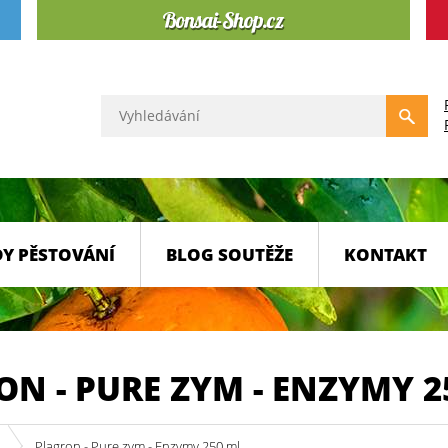
Y PĚSTOVÁNÍ
BLOG SOUTĚŽE
KONTAKT
N - PURE ZYM - ENZYMY 2
Plagron - Pure zym - Enzymy 250 ml