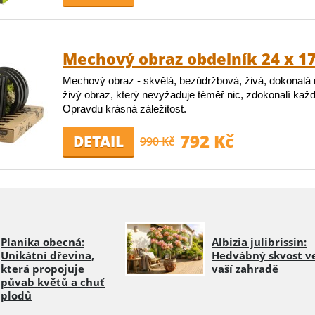
Mechový obraz obdelník 24 x 1
Mechový obraz - skvělá, bezúdržbová, živá, dokonalá 
živý obraz, který nevyžaduje téměř nic, zdokonalí kaž
Opravdu krásná záležitost.
792 Kč
DETAIL
990 Kč
Planika obecná:
Albizia julibrissin:
Unikátní dřevina,
Hedvábný skvost v
která propojuje
vaší zahradě
půvab květů a chuť
plodů