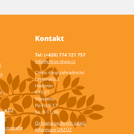
Kontakt
Tel: (+420) 774 721 757
info@citrus-shop.cz
í
Citrus shop zahradnictví
ky
Legionářů 2
Hodonín
í
695 01
Otevřeno:
Po-Pá 9-17
ko a EU
So 9-11:30
rusů
Ochrana osobních údajů
 fotografie
Informace ÚKZÚZ