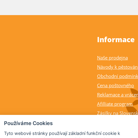
Informace
Naše prodejna
Návody k pěstován
Obchodní podmín
Cena poštovného
Reklamace a vrácen
Afilliate program
Zásilky na Slovens
Balení rostlin a cit
Používáme Cookies
Dostupnost, výška a
Tyto webové stránky používají základní funkční cookie k