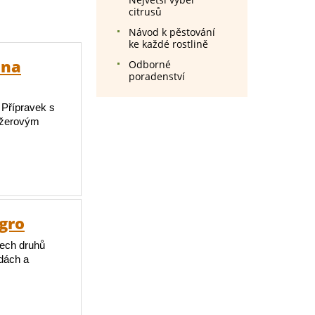
citrusů
Návod k pěstování
ke každé rostlině
 na
Odborné
poradenství
 Přípravek s
požerovým
Agro
šech druhů
adách a