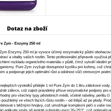
Dotaz na zboží
re Zym - Enzymy 250 ml
 Zym Enzymy 250 ml je vysoce účinný enzymatický půdní obohacov
raví a vitality vašich rostlin. Tento profesionální přípravek využívá p
hlení rozkladu organického materiálu v půdě, čímž vytváří ideální pr
ganismy. Pure Zym zvyšuje dostupnost kyslíku pro kořeny, což chrán
ím a podporuje jejich optimální růst a odolnost vůči stresovým pod
nejlepších výsledků přidejte 1 ml Pure Zym do 1 litru zálivkové vody
každé zálivce, což zajistí pravidelný přísun enzymatické podpory pro v
hodný pro všechny typy pěstebních médií, včetně rašeliny, perlitu č
e použitelný ve všech fázích růstu rostlin – od štěpů až po plody. Pro
inovat s běžnými hnojivy, což umožňuje komplexní péči o vaše rost
kt aplikujte směs při teplotě substrátu mezi 20–25°C, což optimalizuj