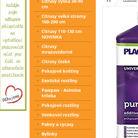
Citrusy výška 30-90
cm
Citrusy velké stromy
100-200 cm
Citrusy 110-130 cm
NOVINKA
Citrusy
mrazuvzdorné
Citrusy české
Pokojové květiny
Exotické rostliny
Pawpaw - Asimina
triloba
Pokojové rostliny
Venkovní rostliny
Palmy a cycasy
Bylinky