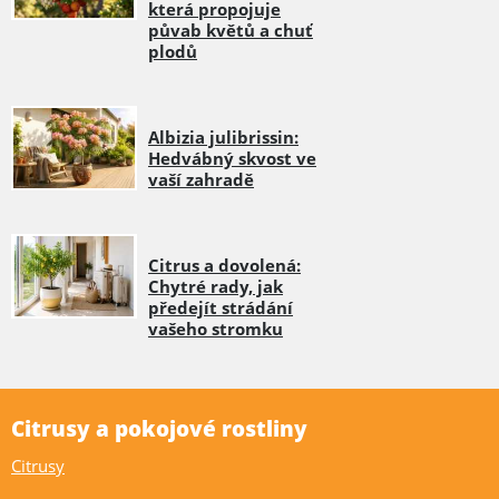
která propojuje
půvab květů a chuť
plodů
Albizia julibrissin:
Hedvábný skvost ve
vaší zahradě
Citrus a dovolená:
Chytré rady, jak
předejít strádání
vašeho stromku
Citrusy a pokojové rostliny
Citrusy