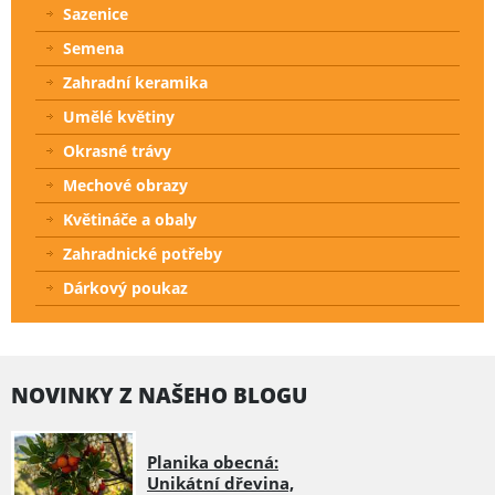
Sazenice
Semena
Zahradní keramika
Umělé květiny
Okrasné trávy
Mechové obrazy
Květináče a obaly
Zahradnické potřeby
Dárkový poukaz
NOVINKY Z NAŠEHO BLOGU
Planika obecná:
Unikátní dřevina,