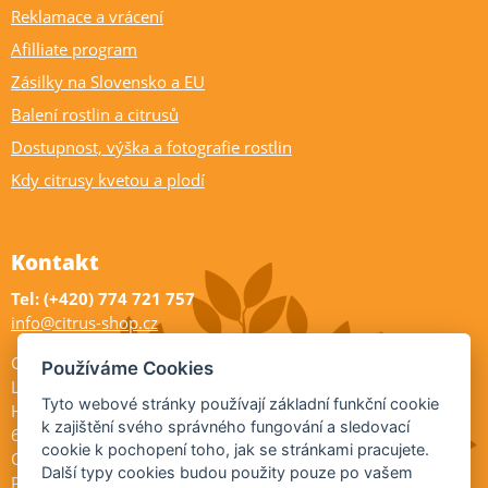
Reklamace a vrácení
Afilliate program
Zásilky na Slovensko a EU
Balení rostlin a citrusů
Dostupnost, výška a fotografie rostlin
Kdy citrusy kvetou a plodí
Kontakt
Tel: (+420) 774 721 757
info@citrus-shop.cz
Citrus shop zahradnictví
Používáme Cookies
Legionářů 2
Tyto webové stránky používají základní funkční cookie
Hodonín
k zajištění svého správného fungování a sledovací
695 01
cookie k pochopení toho, jak se stránkami pracujete.
Otevřeno:
Další typy cookies budou použity pouze po vašem
Po-Pá 9-17