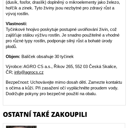
(dusík, fosfor, draslík) doplněný o mikroelementy jako železo,
hořčík a zinek. Tyto živiny jsou nezbytné pro zdravý růst a
vývoj rostlin.
Vlastnosti:
Tyčinkové hnojivo poskytuje postupné uvolňování živin, což
zajišťuje stálou výživu rostlin. Je snadno použitelné a vhodné
pro různé typy rostlin, podporuje silný růst a bohaté úrody
plodů.
Objem:
Balíček obsahuje 30 tyčinek
Výrobce: AGRO CS a.s., Říkov 265, 552 03 Česká Skalice,
ČR;
info@agrocs.cz
Bezpečnost: Uchovávejte mimo dosah dětí. Zamezte kontaktu
s očima a kůží. Při zasažení očí vypláchněte proudem vody.
Dodržujte pokyny pro bezpečné použití na obalu.
OSTATNÍ TAKÉ ZAKOUPILI