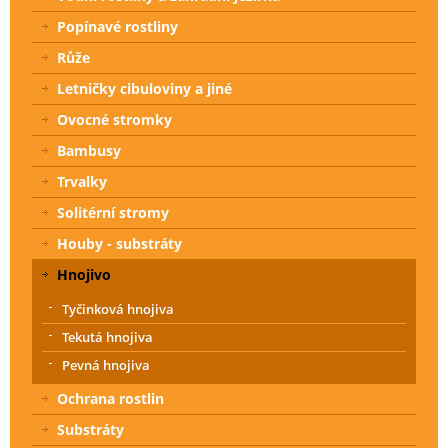
Popínavé rostliny
Růže
Letničky cibuloviny a jiné
Ovocné stromky
Bambusy
Trvalky
Solitérní stromy
Houby - substráty
Hnojivo
Tyčinková hnojiva
Tekutá hnojiva
Pevná hnojiva
Ochrana rostlin
Substráty