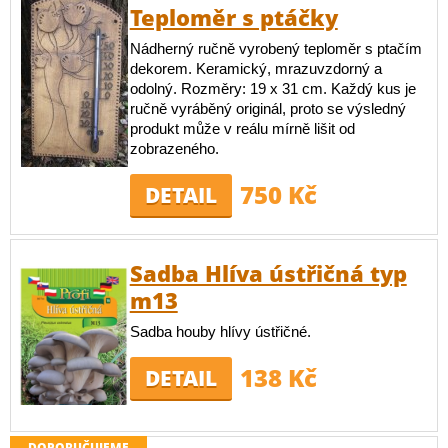
Teploměr s ptáčky
Nádherný ručně vyrobený teploměr s ptačím
dekorem. Keramický, mrazuvzdorný a
odolný. Rozměry: 19 x 31 cm. Každý kus je
ručně vyráběný originál, proto se výsledný
produkt může v reálu mírně lišit od
zobrazeného.
750 Kč
DETAIL
Sadba Hlíva ústřičná typ
m13
Sadba houby hlívy ústřičné.
138 Kč
DETAIL
DOPORUČUJEME