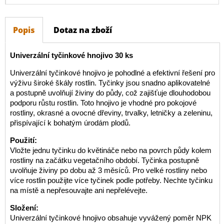
Popis
Dotaz na zboží
Univerzální tyčinkové hnojivo 30 ks
Univerzální tyčinkové hnojivo je pohodlné a efektivní řešení pro
výživu široké škály rostlin. Tyčinky jsou snadno aplikovatelné
a postupně uvolňují živiny do půdy, což zajišťuje dlouhodobou
podporu růstu rostlin. Toto hnojivo je vhodné pro pokojové
rostliny, okrasné a ovocné dřeviny, trvalky, letničky a zeleninu,
přispívající k bohatým úrodám plodů.
Použití:
Vložte jednu tyčinku do květináče nebo na povrch půdy kolem
rostliny na začátku vegetačního období. Tyčinka postupně
uvolňuje živiny po dobu až 3 měsíců. Pro velké rostliny nebo
více rostlin použijte více tyčinek podle potřeby. Nechte tyčinku
na místě a nepřesouvajte ani nepřelévejte.
Složení:
Univerzální tyčinkové hnojivo obsahuje vyvážený poměr NPK