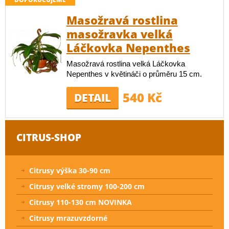
Masožravá rostlina
masožravka velká
Láčkovka Nepenthes
Masožravá rostlina velká Láčkovka
Nepenthes v květináči o průměru 15 cm.
540 Kč
DETAIL
CITRUS-SHOP
Citrusy výška 30-90 cm
Citrusy velké stromy 100-200 cm
Citrusy 110-130 cm NOVINKA
Citrusy mrazuvzdorné