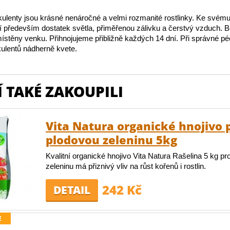
ulenty jsou krásné nenáročné a velmi rozmanité rostlinky. Ke své
jí především dostatek světla, přiměřenou zálivku a čerstvý vzduch.
stěny venku. Přihnojujeme přibližně každých 14 dní. Při správné péč
ulentů nádherně kvete.
 TAKÉ ZAKOUPILI
Vita Natura organické hnojivo 
plodovou zeleninu 5kg
Kvalitní organické hnojivo Vita Natura Rašelina 5 kg pr
zeleninu má přiznivý vliv na růst kořenů i rostlin.
242 Kč
DETAIL
E