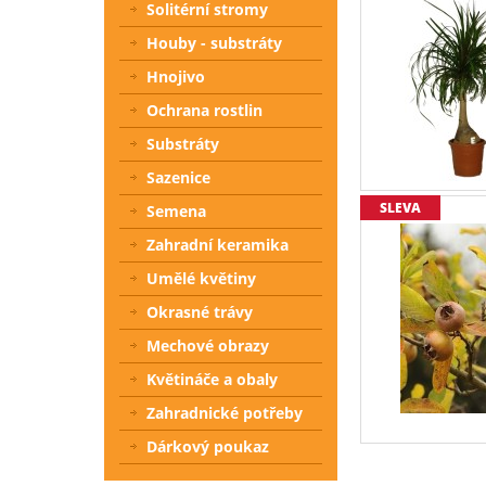
Solitérní stromy
Houby - substráty
Hnojivo
Ochrana rostlin
Substráty
Sazenice
SLEVA
Semena
Zahradní keramika
Umělé květiny
Okrasné trávy
Mechové obrazy
Květináče a obaly
Zahradnické potřeby
Dárkový poukaz