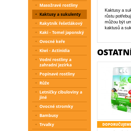
Masožravé rostliny
Kaktusy a suk
Kaktusy a sukulenty
růstu potřebu
můžou být umí
Rakytník řešetlákový
kaktusů a suk
Kaki - Tomel japonský
Ovocné keře
OSTATNÍ
Kiwi - Actinidia
Vodní rostliny a
zahradní jezírka
Popínavé rostliny
Růže
Letničky cibuloviny a
jiné
Ovocné stromky
Bambusy
Trvalky
DOPORUČUJEM