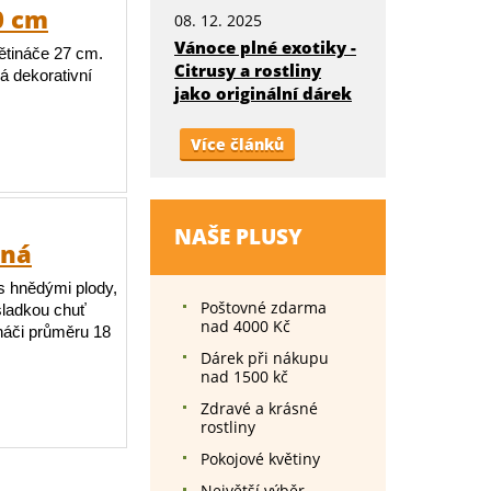
0 cm
08. 12. 2025
Vánoce plné exotiky -
ětináče 27 cm.
Citrusy a rostliny
á dekorativní
jako originální dárek
Více článků
NAŠE PLUSY
cná
s hnědými plody,
Poštovné zdarma
sladkou chuť
nad 4000 Kč
ináči průměru 18
Dárek při nákupu
nad 1500 kč
Zdravé a krásné
rostliny
Pokojové květiny
Největší výběr