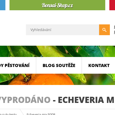
Y PĚSTOVÁNÍ
BLOG SOUTĚŽE
KONTAKT
VYPRODÁNO
-
ECHEVERIA M
a sukulenty
Echeveria mix P008