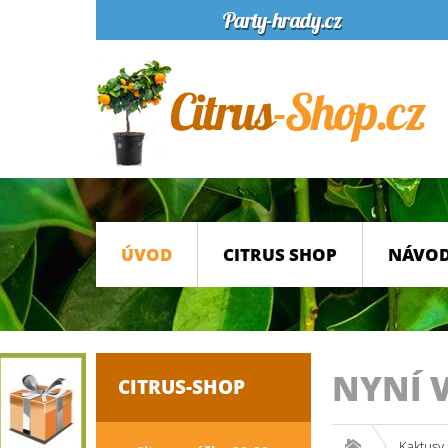
ÚVOD
CITRUS SHOP
NÁVOD
NYNÍ 
CITRUS-SHOP
Kaktusy 