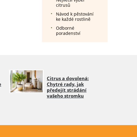
citrusů
Návod k pěstování
ke každé rostlině
Odborné
poradenství
Citrus a dovolená:
e
Chytré rady, jak
předejít strádání
vašeho stromku