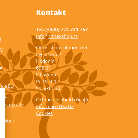
Kontakt
Tel: (+420) 774 721 757
info@citrus-shop.cz
í
Citrus shop zahradnictví
ky
Legionářů 2
Hodonín
í
695 01
Otevřeno:
Po-Pá 9-17
ko a EU
So 9-11:30
rusů
Ochrana osobních údajů
 fotografie
Informace ÚKZÚZ
Cookies
a plodí