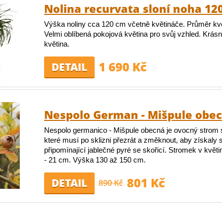
Nolina recurvata sloní noha 12
Výška noliny cca 120 cm včetně květináče. Průměr kv
Velmi oblíbená pokojová květina pro svůj vzhled. Krásn
květina.
1 690 Kč
DETAIL
Nespolo German - Mišpule obe
Nespolo germanico - Mišpule obecná je ovocný strom 
které musí po sklizni přezrát a změknout, aby získaly 
připomínající jablečné pyré se skořicí. Stromek v květ
- 21 cm. Výška 130 až 150 cm.
801 Kč
DETAIL
890 Kč