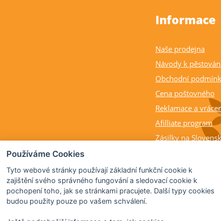
Informace
Naše prodejna
Návody k pěstován
Obchodní podmín
Cena poštovného
Reklamace a vrácen
Afilliate program
Zásilky na Slovens
Balení rostlin a cit
Používáme Cookies
Dostupnost, výška a
Tyto webové stránky používají základní funkční cookie k
rostlin
zajištění svého správného fungování a sledovací cookie k
pochopení toho, jak se stránkami pracujete. Další typy cookies
Kdy citrusy kvetou 
budou použity pouze po vašem schválení.