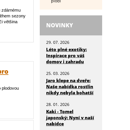
plodí
mu zdárnému
 Během sezony
i většina
NOVINKY
29. 07. 2026
Léto plné exotiky:
Inspirace pro váš
domov i zahradu
pro
25. 03. 2026
Jaro klepe na dveře:
Naše nabídka rostlin
o plodovou
nikdy nebyla bohatší
28. 01. 2026
Kaki - Tomel
japonský: Nyní v naší
nabídce