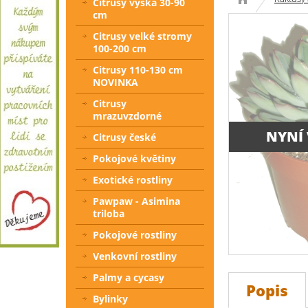
Citrusy výška 30-90
cm
Citrusy velké stromy
100-200 cm
Citrusy 110-130 cm
NOVINKA
Citrusy
mrazuvzdorné
NYNÍ
Citrusy české
Pokojové květiny
Exotické rostliny
Pawpaw - Asimina
triloba
Pokojové rostliny
Venkovní rostliny
Palmy a cycasy
Popis
Bylinky