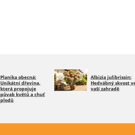
Planika obecná:
Albizia julibrissin:
Unikátní dřevina,
Hedvábný skvost v
která propojuje
vaší zahradě
půvab květů a chuť
plodů