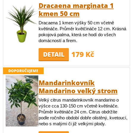
Dracaena marginata 1
kmen 50 cm
Dracaena 1 kmen výšky 50 cm včetně
květináče. Průměr květčináče 12 cm. Krásná
pokojová palma, která se hodí do všech
domácností a firem.
179 Kč
DETAIL
DOPORUČUJEME
Mandarinkovník
Mandarino velký strom
Velký citrus mandarinkovník mandarino o
výšce cca 130-150 cm včetně květináče.
Průměr květináče 24 cm. Citrus obdržíte
podle ročního období dobře olistěný, kvetoucí,
nebo s malými či již velkými plody.