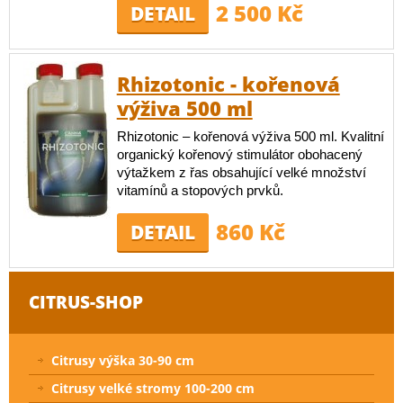
2 500 Kč
DETAIL
Rhizotonic - kořenová
výživa 500 ml
Rhizotonic – kořenová výživa 500 ml. Kvalitní
organický kořenový stimulátor obohacený
výtažkem z řas obsahující velké množství
vitamínů a stopových prvků.
860 Kč
DETAIL
CITRUS-SHOP
Citrusy výška 30-90 cm
Citrusy velké stromy 100-200 cm