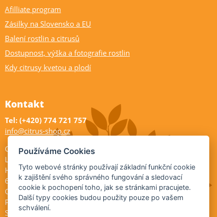
Afilliate program
Zásilky na Slovensko a EU
Balení rostlin a citrusů
Dostupnost, výška a fotografie rostlin
Kdy citrusy kvetou a plodí
Kontakt
Tel: (+420) 774 721 757
info@citrus-shop.cz
Citrus shop zahradnictví
Používáme Cookies
Legionářů 2
Tyto webové stránky používají základní funkční cookie
Hodonín
k zajištění svého správného fungování a sledovací
695 01
cookie k pochopení toho, jak se stránkami pracujete.
Otevřeno:
Další typy cookies budou použity pouze po vašem
Po-Pá 9-17
schválení.
So 9-11:30