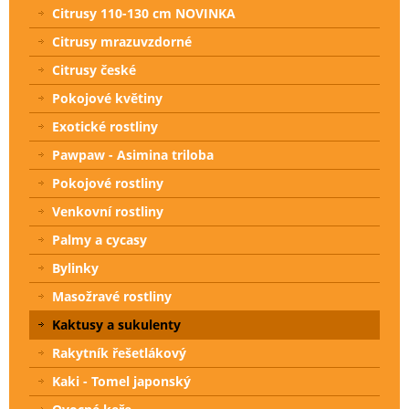
Citrusy 110-130 cm NOVINKA
Citrusy mrazuvzdorné
Citrusy české
Pokojové květiny
Exotické rostliny
Pawpaw - Asimina triloba
Pokojové rostliny
Venkovní rostliny
Palmy a cycasy
Bylinky
Masožravé rostliny
Kaktusy a sukulenty
Rakytník řešetlákový
Kaki - Tomel japonský