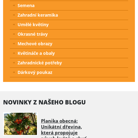
Semena
Zahradní keramika
Umělé květiny
Okrasné trávy
Mechové obrazy
Květináče a obaly
Zahradnické potřeby
Dárkový poukaz
NOVINKY Z NAŠEHO BLOGU
Planika obecná:
Unikátní dřevina,
která propojuje