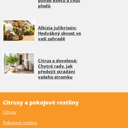
půvab květů a chuť
plodů
Albizia julibrissin:
Hedvábný skvost ve
vaší zahradě
Citrus a dovolená:
Chytré rady, jak
předejít strádání
vašeho stromku
Citrusy a pokojové rostliny
Citrusy
Pokojové rostliny