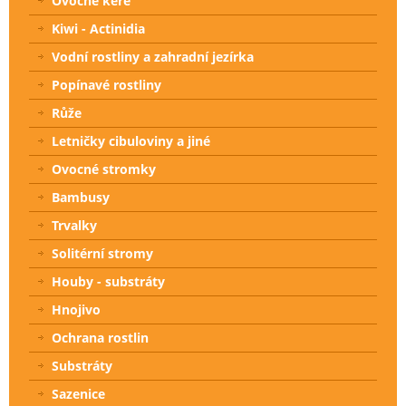
Ovocné keře
Kiwi - Actinidia
Vodní rostliny a zahradní jezírka
Popínavé rostliny
Růže
Letničky cibuloviny a jiné
Ovocné stromky
Bambusy
Trvalky
Solitérní stromy
Houby - substráty
Hnojivo
Ochrana rostlin
Substráty
Sazenice