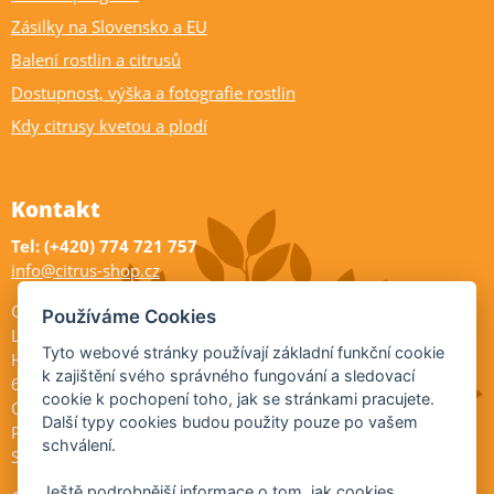
Zásilky na Slovensko a EU
Balení rostlin a citrusů
Dostupnost, výška a fotografie rostlin
Kdy citrusy kvetou a plodí
Kontakt
Tel: (+420) 774 721 757
info@citrus-shop.cz
Citrus shop zahradnictví
Používáme Cookies
Legionářů 2
Tyto webové stránky používají základní funkční cookie
Hodonín
k zajištění svého správného fungování a sledovací
695 01
cookie k pochopení toho, jak se stránkami pracujete.
Otevřeno:
Další typy cookies budou použity pouze po vašem
Po-Pá 9-17
schválení.
So 9-11:30
Ještě podrobnější informace o tom, jak cookies