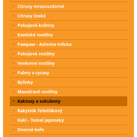
Citrusy mrazuvzdorné
Citrusy české
Pokojové květiny
Exotické rostliny
Pawpaw - Asimina triloba
Pokojové rostliny
Venkovní rostliny
Palmy a cycasy
Bylinky
Masožravé rostliny
Kaktusy a sukulenty
Rakytník řešetlákový
Kaki - Tomel japonský
Ovocné keře