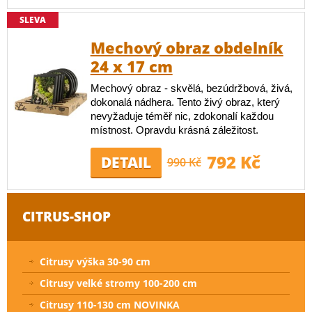
SLEVA
Mechový obraz obdelník
24 x 17 cm
Mechový obraz - skvělá, bezúdržbová, živá,
dokonalá nádhera. Tento živý obraz, který
nevyžaduje téměř nic, zdokonalí každou
místnost. Opravdu krásná záležitost.
792 Kč
DETAIL
990 Kč
CITRUS-SHOP
Citrusy výška 30-90 cm
Citrusy velké stromy 100-200 cm
Citrusy 110-130 cm NOVINKA