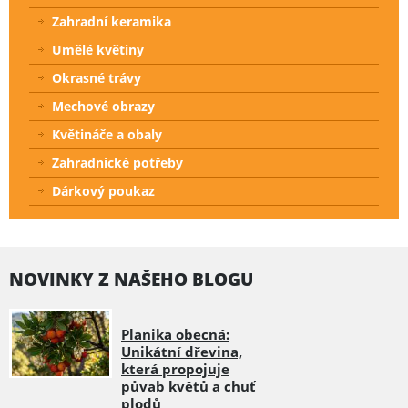
Zahradní keramika
Umělé květiny
Okrasné trávy
Mechové obrazy
Květináče a obaly
Zahradnické potřeby
Dárkový poukaz
NOVINKY Z NAŠEHO BLOGU
Planika obecná:
Unikátní dřevina,
která propojuje
půvab květů a chuť
plodů