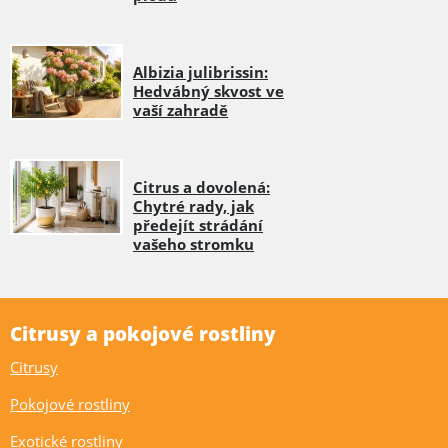
Albizia julibrissin:
Hedvábný skvost ve
vaší zahradě
Citrus a dovolená:
Chytré rady, jak
předejít strádání
vašeho stromku
Citrusy a pokojové rostliny
Citrusy
Pokojové rostliny
Exotické rostliny