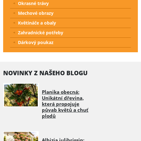
Okrasné trávy
Mechové obrazy
Květináče a obaly
Zahradnické potřeby
Dárkový poukaz
NOVINKY Z NAŠEHO BLOGU
Planika obecná:
Unikátní dřevina,
která propojuje
půvab květů a chuť
plodů
Albizia julibrissin: