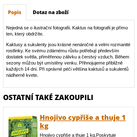
Popis
Dotaz na zboží
Nejedná se o ilustrační fotografii. Kaktus na fotografii je přímo
ten, který obdržíte.
Kaktusy a sukulenty jsou krásné nenáročné a velmi rozmanité
rostlinky. Ke svému zdárnému růstu potřebují především
dostatek světla, přiměřenou zálivku a čerstvý vzduch. Během
sezony můžou být umístěny venku. Přihnojujeme přibližně
každých 14 dní. Při správné péči většina kaktusů a sukulentů
nádherně kvete.
OSTATNÍ TAKÉ ZAKOUPILI
Hnojivo cypřiše a thuje 1
kg
Hnojivo cypřiše a thuje 1 kg.Poskytuje