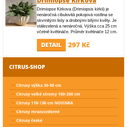
Drimiopse Kirkova
Drimiopse Kirkova (Drimiopsis kirkii) je
nenáročná cibulovitá pokojová rostlina se
skvrnitými listy a drobnými bílými květy. Je
stálezelená a nenáročná. Výška cca 25 cm
včetně květináče. Průměr květináče 12 cm.
297 Kč
DETAIL
CITRUS-SHOP
Citrusy výška 30-90 cm
Citrusy velké stromy 100-200 cm
Citrusy 110-130 cm NOVINKA
Citrusy mrazuvzdorné
Citrusy české