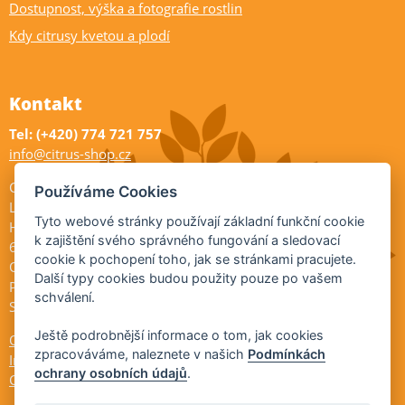
Dostupnost, výška a fotografie rostlin
Kdy citrusy kvetou a plodí
Kontakt
Tel: (+420) 774 721 757
info@citrus-shop.cz
Citrus shop zahradnictví
Používáme Cookies
Legionářů 2
Tyto webové stránky používají základní funkční cookie
Hodonín
k zajištění svého správného fungování a sledovací
695 01
cookie k pochopení toho, jak se stránkami pracujete.
Otevřeno:
Další typy cookies budou použity pouze po vašem
Po-Pá 9-17
schválení.
So 9-11:30
Ještě podrobnější informace o tom, jak cookies
Ochrana osobních údajů
zpracováváme, naleznete v našich
Podmínkách
Informace ÚKZÚZ
ochrany osobních údajů
.
Cookies