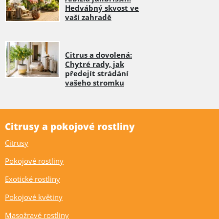
Hedvábný skvost ve
vaší zahradě
Citrus a dovolená:
Chytré rady, jak
předejít strádání
vašeho stromku
Citrusy a pokojové rostliny
Citrusy
Pokojové rostliny
Exotické rostliny
Pokojové květiny
Masožravé rostliny