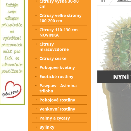
Citrusy výška 30-90
cm
Citrusy velké stromy
100-200 cm
Citrusy 110-130 cm
NOVINKA
Citrusy
mrazuvzdorné
Citrusy české
Pokojové květiny
NYNÍ
Exotické rostliny
Pawpaw - Asimina
triloba
Pokojové rostliny
Venkovní rostliny
Palmy a cycasy
Bylinky