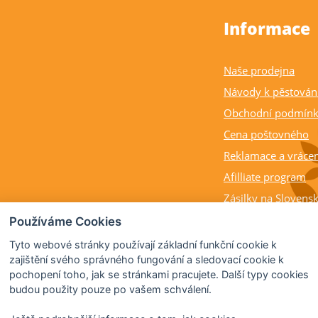
Informace
Naše prodejna
Návody k pěstován
Obchodní podmín
Cena poštovného
Reklamace a vrácen
Afilliate program
Zásilky na Slovens
Balení rostlin a cit
Používáme Cookies
Dostupnost, výška a
Tyto webové stránky používají základní funkční cookie k
rostlin
zajištění svého správného fungování a sledovací cookie k
pochopení toho, jak se stránkami pracujete. Další typy cookies
Kdy citrusy kvetou 
budou použity pouze po vašem schválení.