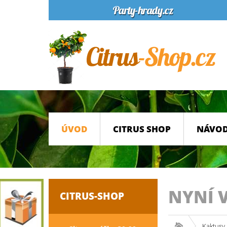
ÚVOD
CITRUS SHOP
NÁVOD
NYNÍ 
CITRUS-SHOP
Kaktusy 