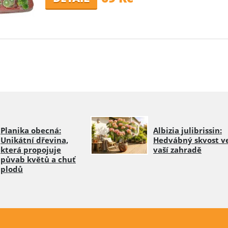
Planika obecná:
Albizia julibrissin:
Unikátní dřevina,
Hedvábný skvost v
která propojuje
vaší zahradě
půvab květů a chuť
plodů