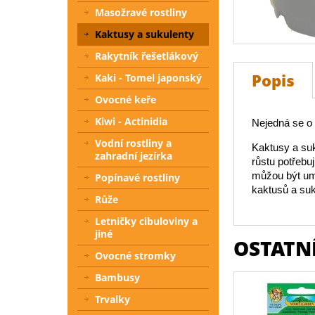
Masožravé rostliny
Kaktusy a sukulenty
Rakytník řešetlákový
Popis
Kaki - Tomel japonský
Ovocné keře
Kiwi - Actinidia
Nejedná se o i
Vodní rostliny a
Kaktusy a suk
zahradní jezírka
růstu potřebu
můžou být umí
Popínavé rostliny
kaktusů a suk
Růže
Letničky cibuloviny a
jiné
OSTATNÍ
Ovocné stromky
Bambusy
Trvalky