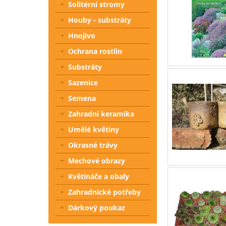
Solitérní stromy
Houby - substráty
Hnojivo
Ochrana rostlin
Substráty
Sazenice
Semena
Zahradní keramika
Umělé květiny
Okrasné trávy
Mechové obrazy
Květináče a obaly
Zahradnické potřeby
Dárkový poukaz