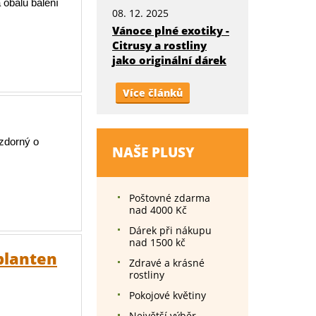
 obalu balení
08. 12. 2025
Vánoce plné exotiky -
Citrusy a rostliny
jako originální dárek
Více článků
zdorný o
NAŠE PLUSY
Poštovné zdarma
nad 4000 Kč
Dárek při nákupu
nad 1500 kč
planten
Zdravé a krásné
rostliny
.
Pokojové květiny
Největší výběr