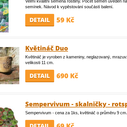
Velmi kvalitní semena rostliny. Počet semen uveden na
semínek. Návod k vypěstování součástí balení.
59 Kč
DETAIL
Květináč Duo
Květináč je vyroben z kameniny, neglazovaný, mrazuv
velikosti 11 cm.
690 Kč
DETAIL
Sempervivum - skalničky - rots
Sempervivum - cena za 1ks, květináč o průměru 9 cm
69 Kč
DETAIL