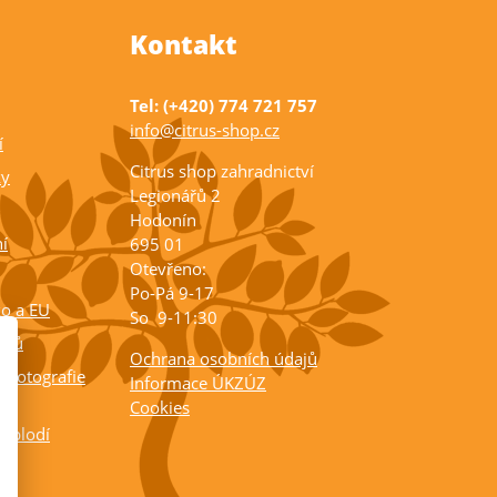
Kontakt
Tel: (+420) 774 721 757
info@citrus-shop.cz
í
Citrus shop zahradnictví
ky
Legionářů 2
Hodonín
í
695 01
Otevřeno:
Po-Pá 9-17
ko a EU
So 9-11:30
rusů
Ochrana osobních údajů
 fotografie
Informace ÚKZÚZ
Cookies
a plodí