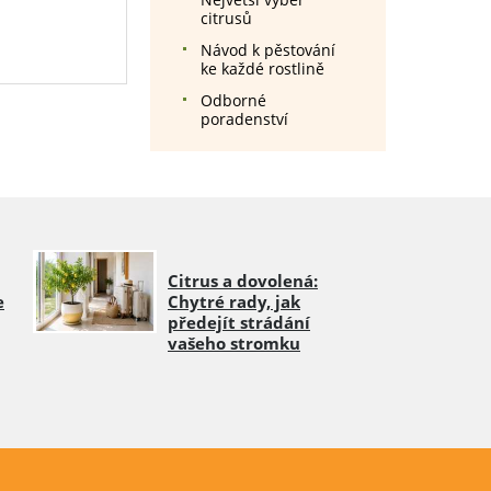
citrusů
Návod k pěstování
ke každé rostlině
Odborné
poradenství
Citrus a dovolená:
e
Chytré rady, jak
předejít strádání
vašeho stromku