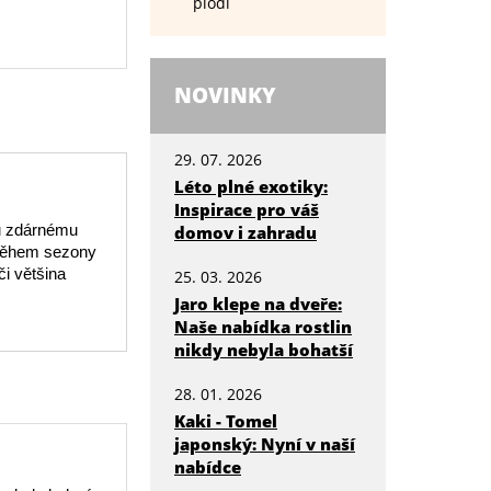
plodí
NOVINKY
29. 07. 2026
Léto plné exotiky:
Inspirace pro váš
mu zdárnému
domov i zahradu
 Během sezony
i většina
25. 03. 2026
Jaro klepe na dveře:
Naše nabídka rostlin
nikdy nebyla bohatší
28. 01. 2026
Kaki - Tomel
japonský: Nyní v naší
nabídce