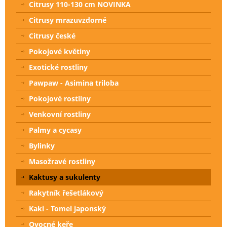
Citrusy 110-130 cm NOVINKA
Citrusy mrazuvzdorné
Citrusy české
Pokojové květiny
Exotické rostliny
Pawpaw - Asimina triloba
Pokojové rostliny
Venkovní rostliny
Palmy a cycasy
Bylinky
Masožravé rostliny
Kaktusy a sukulenty
Rakytník řešetlákový
Kaki - Tomel japonský
Ovocné keře