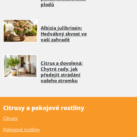
plodů
Albizia julibrissin:
Hedvábný skvost ve
vaší zahradě
Citrus a dovolená:
Chytré rady, jak
předejít strádání
vašeho stromku
Citrusy a pokojové rostliny
Citrusy
Pokojové rostliny