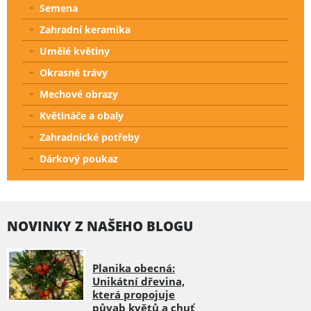
Semena
Zahradní keramika
Umělé květiny
Okrasné trávy
Mechové obrazy
Květináče a obaly
Zahradnické potřeby
Dárkový poukaz
NOVINKY Z NAŠEHO BLOGU
Planika obecná:
Unikátní dřevina,
která propojuje
půvab květů a chuť