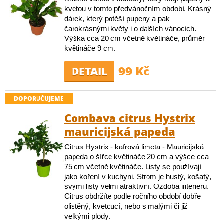
kvetou v tomto předvánočním období. Krásný
dárek, který potěší pupeny a pak
čarokrásnými květy i o dalších vánocích.
Výška cca 20 cm včetně květináče, průměr
květináče 9 cm.
99 Kč
DETAIL
DOPORUČUJEME
Combava citrus Hystrix
mauricijská papeda
Citrus Hystrix - kafrová limeta - Mauricijská
papeda o šířce květináče 20 cm a výšce cca
75 cm včetně květináče. Listy se používají
jako koření v kuchyni. Strom je hustý, košatý,
svými listy velmi atraktivní. Ozdoba interiéru.
Citrus obdržíte podle ročního období dobře
olistěný, kvetoucí, nebo s malými či již
velkými plody.