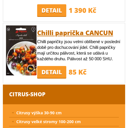
1 390 Kč
DETAIL
Chilli paprička CANCUN
Chilli papričky jsou velmi oblíbené v poslední
době pro dochucování jídel. Chilli papričky
mají určitou pálivost, která se udává u
každého druhu. Pálivost až 50 000 SHU.
85 Kč
DETAIL
CITRUS-SHOP
Citrusy výška 30-90 cm
Citrusy velké stromy 100-200 cm