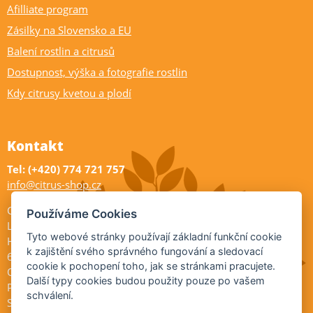
Afilliate program
Zásilky na Slovensko a EU
Balení rostlin a citrusů
Dostupnost, výška a fotografie rostlin
Kdy citrusy kvetou a plodí
Kontakt
Tel: (+420) 774 721 757
info@citrus-shop.cz
Citrus shop zahradnictví
Používáme Cookies
Legionářů 2
Tyto webové stránky používají základní funkční cookie
Hodonín
k zajištění svého správného fungování a sledovací
695 01
cookie k pochopení toho, jak se stránkami pracujete.
Otevřeno:
Další typy cookies budou použity pouze po vašem
Po-Pá 9-17
schválení.
So 9-11:30