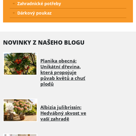
Zahradnické potřeby
Dárkový poukaz
NOVINKY Z NAŠEHO BLOGU
Planika obecná:
Unikátní dřevina,
která propojuje
půvab květů a chuť
plodů
Albizia julibrissin:
Hedvábný skvost ve
vaší zahradě