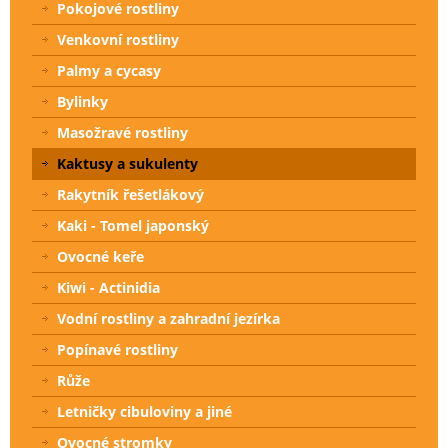
Pokojové rostliny
Venkovní rostliny
Palmy a cycasy
Bylinky
Masožravé rostliny
Kaktusy a sukulenty
Rakytník řešetlákový
Kaki - Tomel japonský
Ovocné keře
Kiwi - Actinidia
Vodní rostliny a zahradní jezírka
Popínavé rostliny
Růže
Letničky cibuloviny a jiné
Ovocné stromky