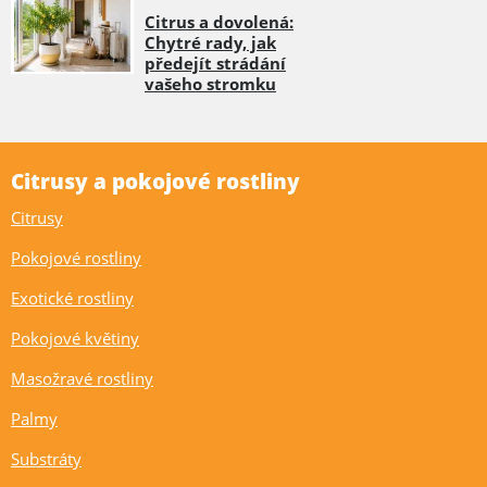
Citrus a dovolená:
Chytré rady, jak
předejít strádání
vašeho stromku
Citrusy a pokojové rostliny
Citrusy
Pokojové rostliny
Exotické rostliny
Pokojové květiny
Masožravé rostliny
Palmy
Substráty