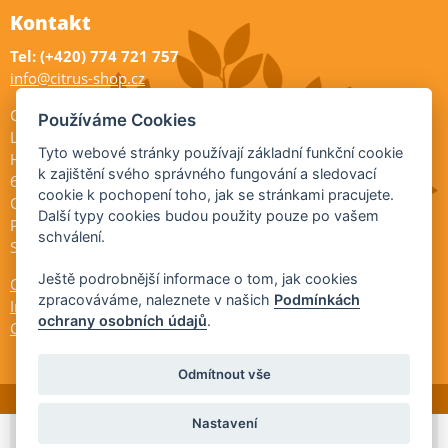
Kontakt
Tel: (+420) 774 721 757
info@citrus-shop.cz
Citrus shop zahradnictví
Používáme Cookies
Legionářů 2
Tyto webové stránky používají základní funkční cookie
Hodonín
k zajištění svého správného fungování a sledovací
695 01
cookie k pochopení toho, jak se stránkami pracujete.
Otevřeno:
Další typy cookies budou použity pouze po vašem
Po-Pá 9-17
schválení.
So 9-11:30
Ještě podrobnější informace o tom, jak cookies
Ochrana osobních údajů
zpracováváme, naleznete v našich
Podmínkách
Informace ÚKZÚZ
ochrany osobních údajů
.
Cookies
Odmítnout vše
Nastavení