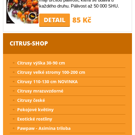
každého druhu. Pálivost až 50 000 SHU.
85 Kč
DETAIL
CITRUS-SHOP
Citrusy výška 30-90 cm
Citrusy velké stromy 100-200 cm
Citrusy 110-130 cm NOVINKA
Citrusy mrazuvzdorné
Citrusy české
Pokojové květiny
Exotické rostliny
Pawpaw - Asimina triloba