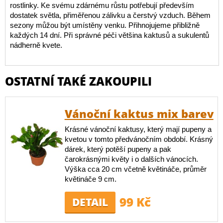
rostlinky. Ke svému zdárnému růstu potřebují především
dostatek světla, přiměřenou zálivku a čerstvý vzduch. Během
sezony můžou být umístěny venku. Přihnojujeme přibližně
každých 14 dní. Při správné péči většina kaktusů a sukulentů
nádherně kvete.
OSTATNÍ TAKÉ ZAKOUPILI
Vánoční kaktus mix barev
Krásné vánoční kaktusy, který mají pupeny a
kvetou v tomto předvánočním období. Krásný
dárek, který potěší pupeny a pak
čarokrásnými květy i o dalších vánocích.
Výška cca 20 cm včetně květináče, průměr
květináče 9 cm.
99 Kč
DETAIL