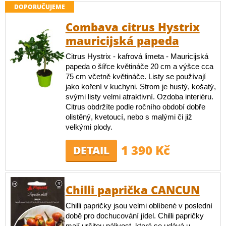
DOPORUČUJEME
Combava citrus Hystrix
mauricijská papeda
Citrus Hystrix - kafrová limeta - Mauricijská
papeda o šířce květináče 20 cm a výšce cca
75 cm včetně květináče. Listy se používají
jako koření v kuchyni. Strom je hustý, košatý,
svými listy velmi atraktivní. Ozdoba interiéru.
Citrus obdržíte podle ročního období dobře
olistěný, kvetoucí, nebo s malými či již
velkými plody.
1 390 Kč
DETAIL
Chilli paprička CANCUN
Chilli papričky jsou velmi oblíbené v poslední
době pro dochucování jídel. Chilli papričky
mají určitou pálivost, která se udává u